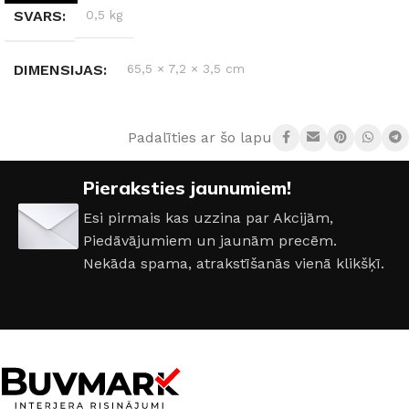
SVARS
0,5 kg
DIMENSIJAS
65,5 × 7,2 × 3,5 cm
KRĀSA
Hroms
Padalīties ar šo lapu:
Pieraksties jaunumiem!
Esi pirmais kas uzzina par Akcijām,
Piedāvājumiem un jaunām precēm.
Nekāda spama, atrakstīšanās vienā klikšķī.