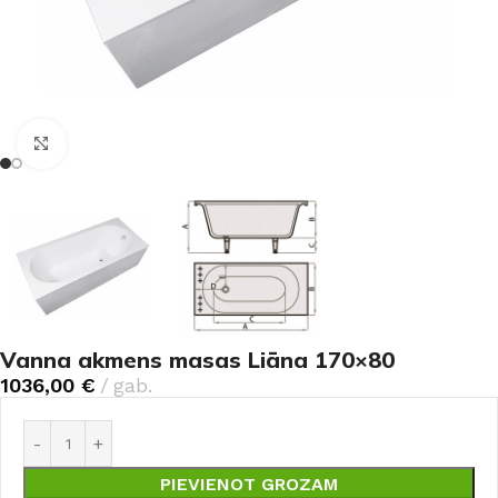
Noklikšķiniet, lai palielinātu
Vanna akmens masas Liāna 170×80
1036,00
€
gab.
PIEVIENOT GROZAM