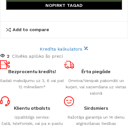
NOPIRKT TAGAD
Add to compare
Kredīta kalkulators
2
Cilvēks aplūko šo preci
Bezprocentu kredīts!
Ērta piegāde
Sadali maksājumu uz 3, 6 vai pat
Omniva/Venipak pakomāti un
12 mēnešiem*
kurjeri, vai saņemšana uz vietas
salonā
Klientu atbalsts
Sirdsmiers
Izpalīdzīgs serviss:
Ražotāja garantija un 14 dienu
čatā, telefoniski, vai pa e-pastu
atgriezšanas tiesības