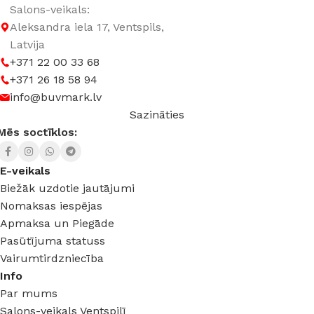
Salons-veikals:
Aleksandra iela 17, Ventspils,
Latvija
+371 22 00 33 68
+371 26 18 58 94
info@buvmark.lv
Sazināties
Mēs soctīklos:
E-veikals
Biežāk uzdotie jautājumi
Nomaksas iespējas
Apmaksa un Piegāde
Pasūtījuma statuss
Vairumtirdzniecība
Info
Par mums
Salons-veikals Ventspilī