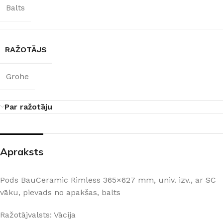
Balts
RAŽOTĀJS
Grohe
Par ražotāju
Apraksts
Pods BauCeramic Rimless 365×627 mm, univ. izv., ar SC
vāku, pievads no apakšas, balts
Ražotājvalsts: Vācija