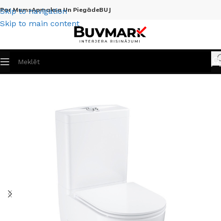
Par Mums
Apmaksa Un Piegāde
BUJ
Skip to navigation
Skip to main content
Sākums
Visas preces
Santehnika
Podi