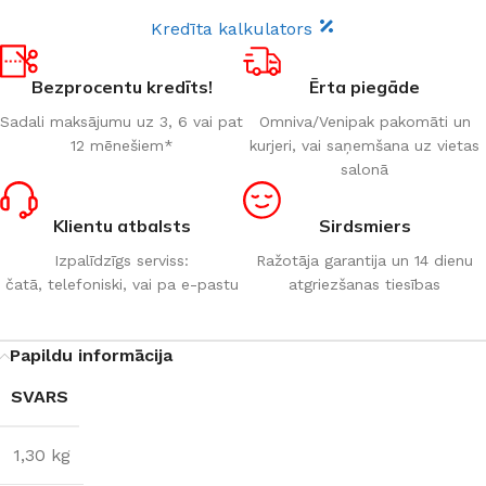
Kredīta kalkulators
Bezprocentu kredīts!
Ērta piegāde
Sadali maksājumu uz 3, 6 vai pat
Omniva/Venipak pakomāti un
12 mēnešiem*
kurjeri, vai saņemšana uz vietas
salonā
Klientu atbalsts
Sirdsmiers
Izpalīdzīgs serviss:
Ražotāja garantija un 14 dienu
čatā, telefoniski, vai pa e-pastu
atgriezšanas tiesības
Papildu informācija
SVARS
1,30 kg