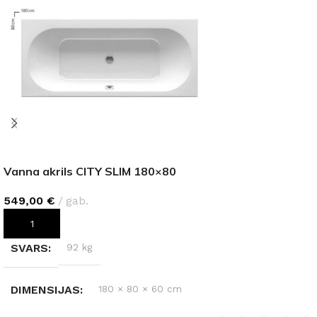
Vanna akrils CITY SLIM 180×80
549,00
€
gab.
PIEVIENOT GROZAM
SVARS
92 kg
DIMENSIJAS
180 × 80 × 60 cm