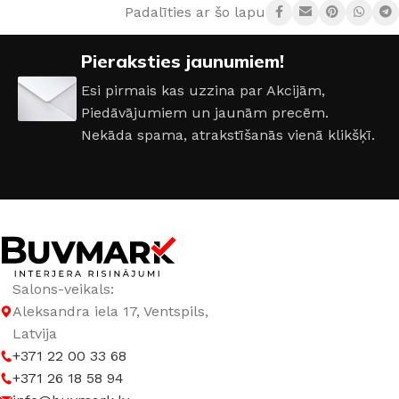
Padalīties ar šo lapu:
MATERIĀLS
Akrils
Pieraksties jaunumiem!
Esi pirmais kas uzzina par Akcijām,
Piedāvājumiem un jaunām precēm.
Nekāda spama, atrakstīšanās vienā klikšķī.
Salons-veikals:
Aleksandra iela 17, Ventspils,
Latvija
+371 22 00 33 68
+371 26 18 58 94