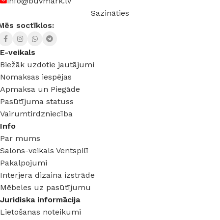
info@buvmark.lv
Sazināties
Mēs soctīklos:
E-veikals
Biežāk uzdotie jautājumi
Nomaksas iespējas
Apmaksa un Piegāde
Pasūtījuma statuss
Vairumtirdzniecība
Info
Par mums
Salons-veikals Ventspilī
Pakalpojumi
Interjera dizaina izstrāde
Mēbeles uz pasūtījumu
Juridiska informācija
Lietošanas noteikumi