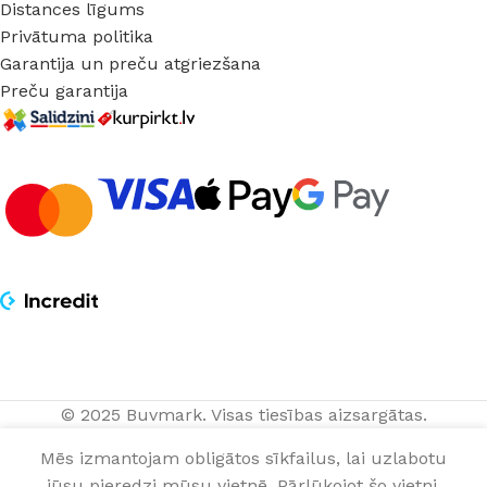
Distances līgums
Privātuma politika
Garantija un preču atgriezšana
Preču garantija
© 2025 Buvmark.
Visas tiesības aizsargātas.
Maisītājs
PIEVIENOT 
234,00
€
Oras
Mēs izmantojam obligātos sīkfailus, lai uzlabotu
gab.
NOPIRKT TAGAD
Twista
jūsu pieredzi mūsu vietnē. Pārlūkojot šo vietni,