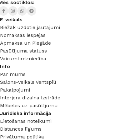
Mēs soctīklos:
E-veikals
Biežāk uzdotie jautājumi
Nomaksas iespējas
Apmaksa un Piegāde
Pasūtījuma statuss
Vairumtirdzniecība
Info
Par mums
Salons-veikals Ventspilī
Pakalpojumi
Interjera dizaina izstrāde
Mēbeles uz pasūtījumu
Juridiska informācija
Lietošanas noteikumi
Distances līgums
Privātuma politika