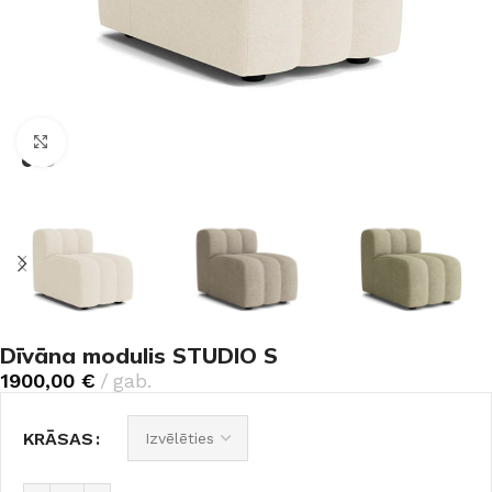
Noklikšķiniet, lai palielinātu
Dīvāna modulis STUDIO S
1900,00
€
gab.
KRĀSAS