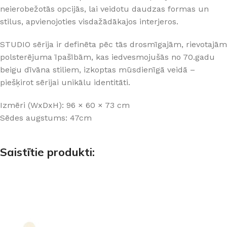
neierobežotās opcijās, lai veidotu daudzas formas un
stilus, apvienojoties visdažādākajos interjeros.
STUDIO sērija ir definēta pēc tās drosmīgajām, rievotajām
polsterējuma īpašībām, kas iedvesmojušās no 70.gadu
beigu dīvāna stiliem, izkoptas mūsdienīgā veidā –
piešķirot sērijai unikālu identitāti.
Izmēri (WxDxH): 96 × 60 × 73 cm
Sēdes augstums: 47cm
Saistītie produkti: