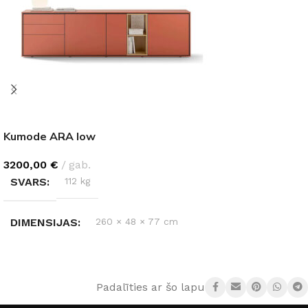
Kumode ARA low
3200,00
€
gab.
SVARS
112 kg
DIMENSIJAS
260 × 48 × 77 cm
Padalīties ar šo lapu: