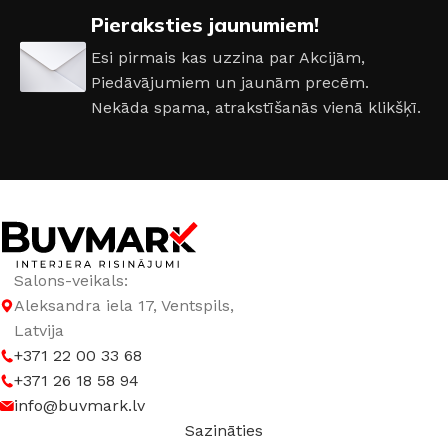
Pieraksties jaunumiem!
Esi pirmais kas uzzina par Akcijām,
Piedāvājumiem un jaunām precēm.
Nekāda spama, atrakstīšanās vienā klikšķī.
Salons-veikals:
Aleksandra iela 17, Ventspils,
Latvija
+371 22 00 33 68
+371 26 18 58 94
info@buvmark.lv
Sazināties