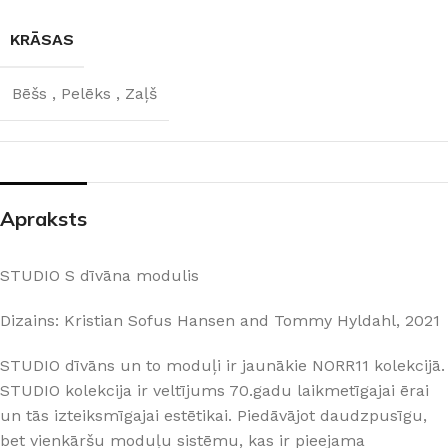
KRĀSAS
Bēšs
,
Pelēks
,
Zaļš
Apraksts
STUDIO S dīvāna modulis
Dizains: Kristian Sofus Hansen and Tommy Hyldahl, 2021
STUDIO dīvāns un to moduļi ir jaunākie NORR11 kolekcijā.
STUDIO kolekcija ir veltījums 70.gadu laikmetīgajai ērai
un tās izteiksmīgajai estētikai. Piedāvājot daudzpusīgu,
bet vienkāršu moduļu sistēmu, kas ir pieejama