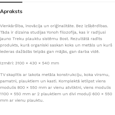
Apraksts
Vienkāršība, inovācija un oriģinalitāte. Bez izšķērdības.
Tāda ir dizaina studijas Yonoh filozofija, kas ir radījusi
jauno Treku plauktu sistēmu Bost. Rezultātā radīts
produkts, kurā organiski saskan koks un metāls un kurš
iederas dažādās telpās gan mājās, gan darba vidē.
Izmēri: 3100 × 430 × 540 mm
TV skapītis ar lakota metāla konstrukciju, koka virsmu,
pamatni, plauktiem un kasti. Komplektā ietilpst viens
modulis 800 × 550 mm ar vienu atvilktni, viens modulis
1100 × 550 mm ar 2 plauktiem un divi moduļi 600 × 550
mm ar vienu plauktu.