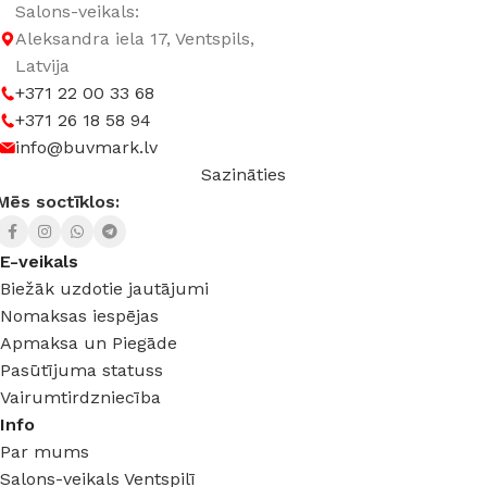
Salons-veikals:
Aleksandra iela 17, Ventspils,
Latvija
+371 22 00 33 68
+371 26 18 58 94
info@buvmark.lv
Sazināties
Mēs soctīklos:
E-veikals
Biežāk uzdotie jautājumi
Nomaksas iespējas
Apmaksa un Piegāde
Pasūtījuma statuss
Vairumtirdzniecība
Info
Par mums
Salons-veikals Ventspilī