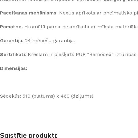
Pacelšanas mehānisms.
Nexus aprīkots ar pneimatisko p
Pamatne.
Hromētā pamatne aprīkota ar mīksta materiāla 
Garantija.
24 mēnešu garantija.
Sertifikāti
: Krēslam ir piešķirts PUR “Remodex” izturības u
Dimensijas:
Sēdeklis: 510 (platums) x 460 (dziļums)
Saistītie produkti: