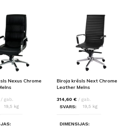
rēsls Nexus Chrome
Biroja krēsls Next Chrome
Melns
Leather Melns
gab.
314,60
€
gab.
19,5 kg
SVARS
19,5 kg
IJAS
DIMENSIJAS