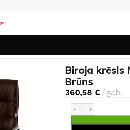
8
00
s Chrome Leather Brūns
Biroja krēsl
Brūns
360,58
€
gab.