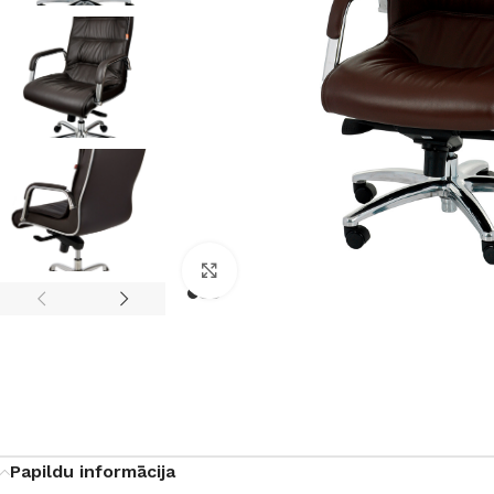
Noklikšķiniet, lai palielinātu
Papildu informācija