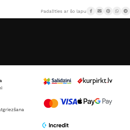
× 115 cm
64 × 64 × 110 cm
Padalīties ar šo lapu:
a
i
atgriezšana