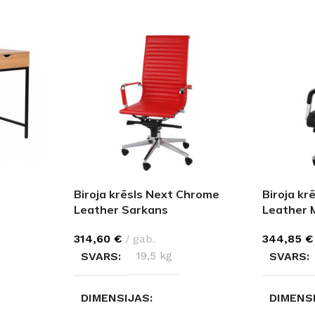
Biroja krēsls Next Chrome
Biroja k
Leather Sarkans
Leather 
314,60
€
gab.
344,85
€
SVARS
19,5 kg
SVARS
DIMENSIJAS
DIMENS