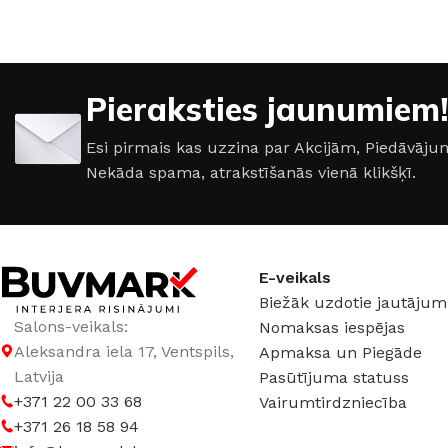
95 × 48 × 76 cm
70 × 70 × 118,5 cm
Pieraksties jaunumiem!
Esi pirmais kas uzzina par Akcijām, Piedāvā
Nekāda spama, atrakstīšanās vienā klikšķī.
E-veikals
Biežāk uzdotie jautājum
Salons-veikals:
Nomaksas iespējas
Aleksandra iela 17, Ventspils,
Apmaksa un Piegāde
Latvija
Pasūtījuma statuss
+371 22 00 33 68
Vairumtirdzniecība
+371 26 18 58 94