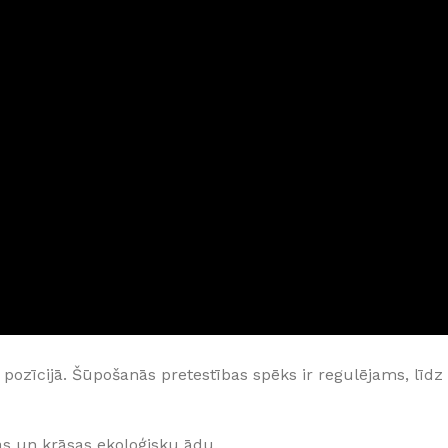
GRĪDĀM
Apakšklāji
Grīdlīstes un aksesuāri
sastādījuši
pozīcijā. Šūpošanās pretestības spēks ir regulējams, līdz
as un krāsas ekoloģisku ādu.