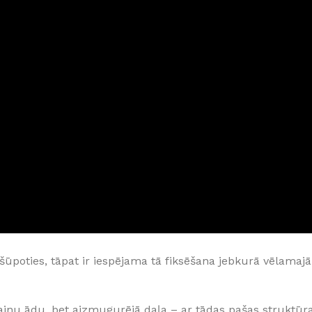
Klinkera
Mozaīkas
AUNUMS!
IESKATIES!
ļi
FLĪŽU KOLEKCIJAS
Aplūkojiet ražotāja kolekcijas, kuras 
profesionāli interjera dizaineri
ūpoties, tāpat ir iespējama tā fiksēšana jebkurā vēlamajā 
dainu ādu, bet aizmugurējā daļa – ar tādas pašas struktūr