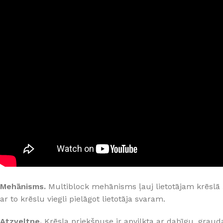
PALĪGINSTRUMENTI
Gumijas krāsa
Sīkāk
Sīkāk
Lāpstiņas
Mikrocements
J
Otas
SPC Sienas pane
Rullīši
Mehānisms.
Multiblock mehānisms ļauj lietotājam krēslā š
ar to krēslu viegli pielāgot lietotāja svaram.
Atzveltne.
Krēsla priekšpuse ir apvilkta ar dabīgu, grau