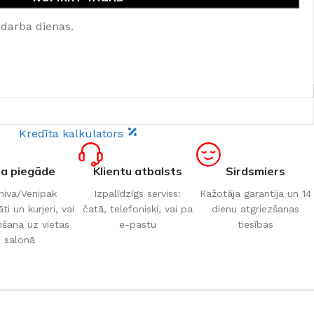
 darba dienas.
Kredīta kalkulators
ta piegāde
Klientu atbalsts
Sirdsmiers
iva/Venipak
Izpalīdzīgs serviss:
Ražotāja garantija un 14
i un kurjeri, vai
čatā, telefoniski, vai pa
dienu atgriezšanas
šana uz vietas
e-pastu
tiesības
salonā