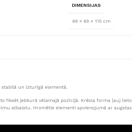
DIMENSIJAS
69 × 69 × 115 cm
ā stabilā un izturīgā elementā.
FLĪZES
to fiksēt jebkurā vēlamajā pozīcijā. Krēsla forma ļauj liet
t
Flīzes
etumi
Dekoratīvās
mu atbalstu. Hromētie elementi apvienojumā ar augstas k
 fasādem un mitrām
Fasādei
Skatīt
Grīdām un sienām