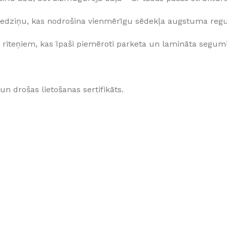
iedziņu, kas nodrošina vienmērīgu sēdekļa augstuma reg
riteņiem, kas īpaši piemēroti parketa un lamināta segum
n drošas lietošanas sertifikāts.