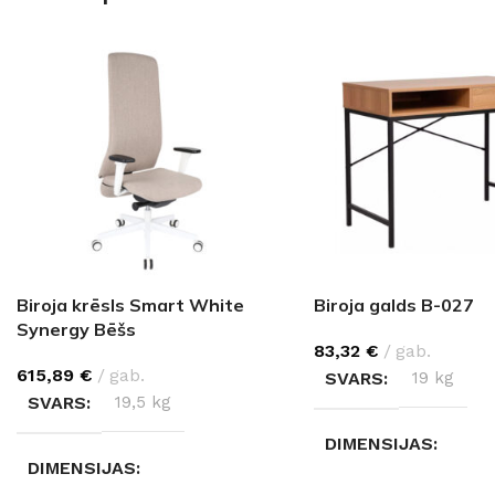
Biroja krēsls Smart White
Biroja galds B-027
Synergy Bēšs
83,32
€
gab.
615,89
€
gab.
SVARS
19 kg
SVARS
19,5 kg
DIMENSIJAS
DIMENSIJAS