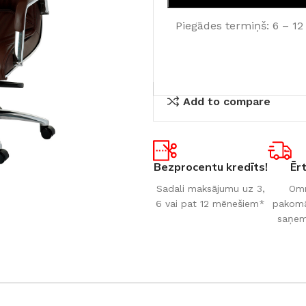
Piegādes termiņš: 6 – 12
Add to compare
Bezprocentu kredīts!
Ēr
Sadali maksājumu uz 3,
Omn
6 vai pat 12 mēnešiem*
pakomāt
saņem