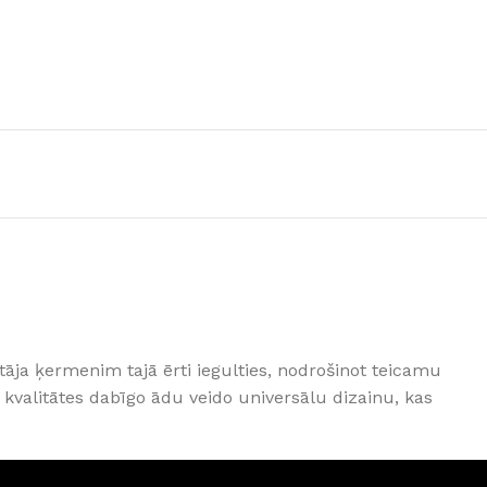
GRĪDAS SEGUMI
otāja ķermenim tajā ērti iegulties, nodrošinot teicamu
JAUNUMS!
Grīdas segumi
Naturālas grīdas no masīvkoka
valitātes dabīgo ādu veido universālu dizainu, kas
Parketa grīdas
Skatīt
Vinila grīdas