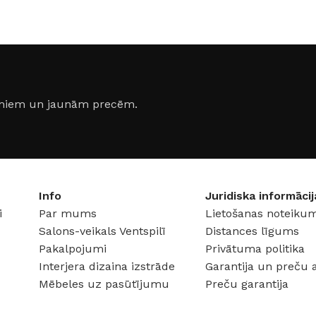
64 × 64 × 110 cm
69 × 69 
jumiem un jaunām precēm.
Info
Juridiska informācij
i
Par mums
Lietošanas noteikum
Salons-veikals Ventspilī
Distances līgums
Pakalpojumi
Privātuma politika
Interjera dizaina izstrāde
Garantija un preču 
Mēbeles uz pasūtījumu
Preču garantija