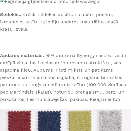
Sēdeklis.
Krēsla sēdeklis apšūts no abām pusēm,
izmantojot atzītu ražotāju apdares materiālus plašā
krāsu izvēlē.
Apdares materiāls.
95% auduma Synergy sastāva veido
dabīgā vilna, tas izceļas ar interesantu struktūru, kas
atgādina filcu. Audums ir ļoti mīksts un patīkams
pieskārienam, vienlaikus saglabājot augstus tehniskos
parametrus- augstu nodilumizturību (100 000 vienības
pēc Martindale skalas), noturību pret gaismu, berzi un
pūkošanos, liesmu slāpējošas īpašības. Pieejamie toņi: