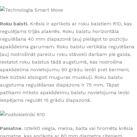
Roku balsti.
Krēsls ir aprīkots ar roku balstiem R10, kas
regulējams trijās plaknēs. Roku balstu horizontāla
regulēšana 40 mm diapazonā ļauj pielāgot to pozīciju
apakšdelma garumam. Roku balstu vertikāla regulēšana
ļauj nodrošināt pareizu roku stāvokli darbam pie galda.
Iestatot roku balstus tādā augstumā, kas nodrošina
apakšdelma novietojumu 90 grādu leņķī pret ķermeni,
tiek būtiski atslogoti muguras muskuļi. Roku balstu
augstuma regulēšanas diapazons ir 75 mm. Tāpat
patīkami mīksto apakšdelmu balstu novietojuma leņķi
iespējams regulēt 15 grādu diapazonā.
Pamatne.
Izteikti viegla, melna, balta vai hromēta krēsla
pamatne, kas aprīkota ar 60 mm diametra riteņiem.