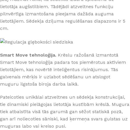
lietotāja augšstilbiem. Tādējādi atzveltnes funkciju
pilnvērtīga izmantošana pieejama dažāda auguma
lietotājiem. Sēdekļa dziļuma regulēšanas diapazons ir 5
cm.
Smart Move tehnoloģija.
Krēslu ražošanā izmantotā
Smart Move tehnoloģija padara tos piemērotus aktīviem
lietotājiem, kas novērtē inteliģentus risinājumus. Tās
galvenais mērķis ir uzlabot sēdēšanu un atslogot
muguru ilgstoša biroja darba laikā.
Pateicoties unikālai atzveltnes un sēdekļa konstrukcijai,
tie dinamiski pielāgojas lietotāja kustībām krēslā. Mugura
tiek atbalstīta visā tās garumā gan sēžot statiskā pozā,
gan arī noliecoties sāniski, kad ķermeņa svars gulstas uz
muguras labo vai kreiso pusi.