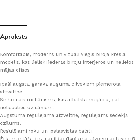
Apraksts
Komfortabls, moderns un vizuāli viegls biroja krēsla
modelis, kas lieliski iederas biroju interjeros un nelielos
mājas ofisos
Īpaši augsta, garāka auguma cilvēkiem piemērota
atzveltne.
Sinhronais mehānisms, kas atbalsta muguru, pat
noliecoties uz sāniem.
Augstumā regulējama atzveltne, regulējams sēdekļa
dziļums.
Regulējami roku un jostasvietas balsti.
Ērta montāža bez papildaprīkojuma, aizņem aptuveni 5