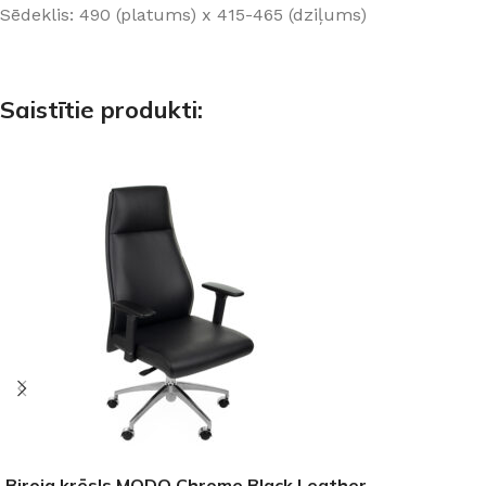
Sēdeklis: 490 (platums) x 415-465 (dziļums)
Saistītie produkti:
Biroja krēsls MODO Chrome Black Leather