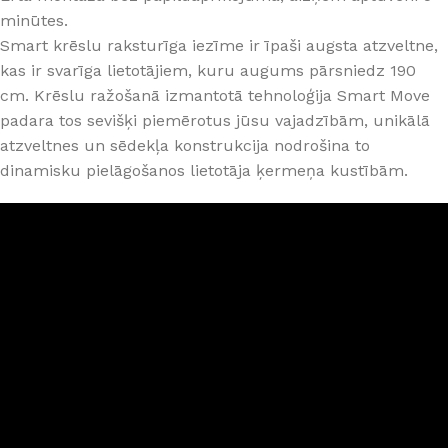
minūtes.
Smart krēslu raksturīga iezīme ir īpaši augsta atzveltne,
kas ir svarīga lietotājiem, kuru augums pārsniedz 190
cm. Krēslu ražošanā izmantotā tehnoloģija Smart Move
padara tos sevišķi piemērotus jūsu vajadzībām, unikālā
atzveltnes un sēdekļa konstrukcija nodrošina to
dinamisku pielāgošanos lietotāja ķermeņa kustībām.