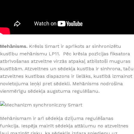
Mehānisms.
Krēsls Smart ir aprīkots ar sinhronizētu
kustību mehānismu LP11. Pēc krēsla pozīcijas fiksatora
atbrīvošanas atzveltne virzās atpakaļ atbilstoši muguras
kustībām. Atzveltnes un sēdekļa kustība ir sinhrona, taču
atzveltnes kustības diapazons ir lielāks, kustībā izmainot
novietojuma leņķi pret sēdekli. Mehānisms nodrošina
vienmērīgu sēdekļa augstuma regulēšanu.
Mehānismam ir arī sēdekļa dziļuma regulēšanas
funkcija. Iespēja mainīt sēdekļa attālumu no atzveltnes
ļauj mazināt risku, ka sēdeklis izdara spiedienu uz