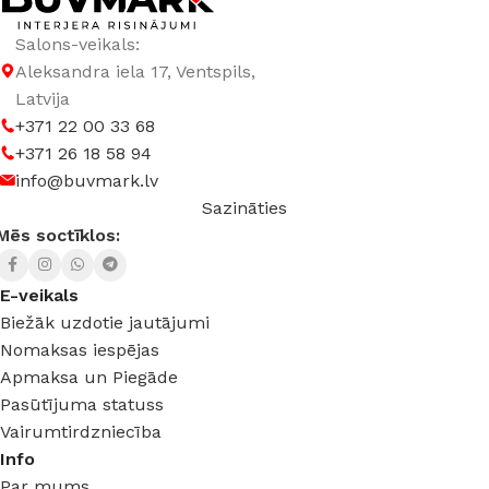
Salons-veikals:
Aleksandra iela 17, Ventspils,
Latvija
+371 22 00 33 68
+371 26 18 58 94
info@buvmark.lv
Sazināties
Mēs soctīklos:
E-veikals
Biežāk uzdotie jautājumi
Nomaksas iespējas
Apmaksa un Piegāde
Pasūtījuma statuss
Vairumtirdzniecība
Info
Par mums