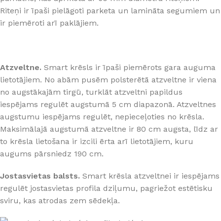
Riteņi ir īpaši pielāgoti parketa un lamināta segumiem un
ir piemēroti arī paklājiem.
Atzveltne.
Smart krēsls ir īpaši piemērots gara auguma
lietotājiem. No abām pusēm polsterētā atzveltne ir viena
no augstākajām tirgū, turklāt atzveltni papildus
iespējams regulēt augstumā 5 cm diapazonā. Atzveltnes
augstumu iespējams regulēt, nepieceļoties no krēsla.
Maksimālajā augstumā atzveltne ir 80 cm augsta, līdz ar
to krēsla lietošana ir izcili ērta arī lietotājiem, kuru
augums pārsniedz 190 cm.
Jostasvietas balsts.
Smart krēsla atzveltnei ir iespējams
regulēt jostasvietas profila dziļumu, pagriežot estētisku
sviru, kas atrodas zem sēdekļa.