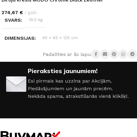
274,67
€
gab.
SVARS
19,5 kg
DIMENSIJAS
65 × 65 × 125 cm
Padalīties ar šo lapu:
Pieraksties jaunumiem!
Esi pirmais kas uzzina par Akcijām,
Piedāvājumiem un jaunām precēm.
Nekāda spama, atrakstīšanās vienā klikšķī.