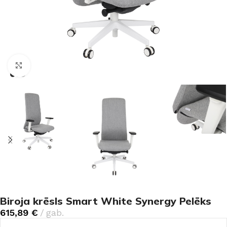
Noklikšķiniet, lai palielinātu
Biroja krēsls Smart White Synergy Pelēks
615,89
€
gab.