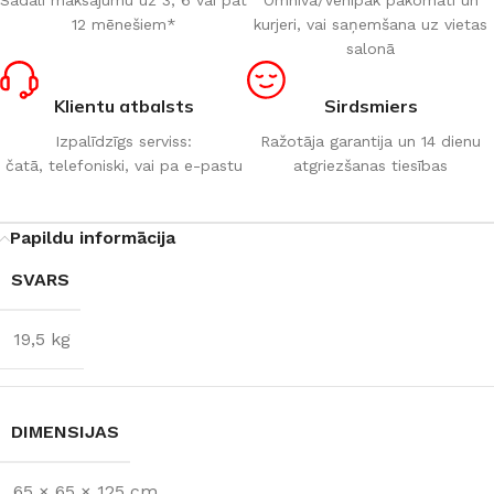
12 mēnešiem*
kurjeri, vai saņemšana uz vietas
salonā
Klientu atbalsts
Sirdsmiers
Izpalīdzīgs serviss:
Ražotāja garantija un 14 dienu
čatā, telefoniski, vai pa e-pastu
atgriezšanas tiesības
Papildu informācija
SVARS
19,5 kg
DIMENSIJAS
65 × 65 × 125 cm