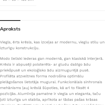
Apraksts
Viegls, ērts krēsls, kas izceļas ar modernu, vieglu stilu un
izturīgu konstrukciju.
Modo lieliski iederas gan modernā, gan klasiskā interjerā.
Krēsls ir abpusēji polsterēts- ar gludu dabīgo ādu
priekšpusē un ekoloģisko ādu aizmugurējā pusē.
Profilēta atzveltnes forma nodrošina optimālu
pielāgošanos lietotāja mugurai. Funkcionālais sinhronais
mehānisms ļauj krēslā šūpoties, kā arī to fiksēt 4
pozīcijās. Alumīnija pamatne ir viegla un eleganta, taču
ļoti izturīga un stabila, aprīkota ar tādas pašas krāsas