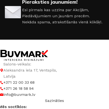
Pieraksties jaunumiem!
Esi pirmais kas uzzina par Akcijām,
Piedāvājumiem un jaunām precēm.
Nekāda spama, atrakstīšanās vienā klikšķī.
Salons-veikals:
Aleksandra iela 17, Ventspils,
Latvija
+371 22 00 33 68
+371 26 18 58 94
info@buvmark.lv
Sazināties
Mēs soctīklos: