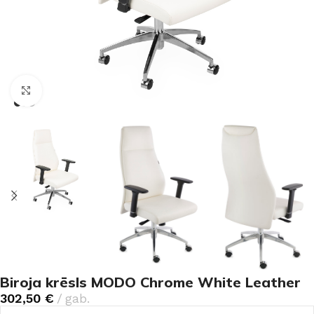
Noklikšķiniet, lai palielinātu
Biroja krēsls MODO Chrome White Leather
302,50
€
gab.