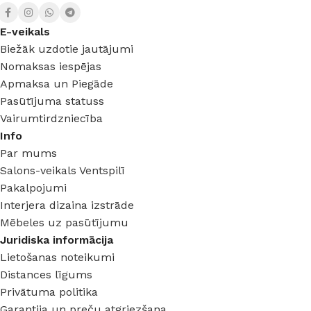
E-veikals
Biežāk uzdotie jautājumi
Nomaksas iespējas
Apmaksa un Piegāde
Pasūtījuma statuss
Vairumtirdzniecība
Info
Par mums
Salons-veikals Ventspilī
Pakalpojumi
Interjera dizaina izstrāde
Mēbeles uz pasūtījumu
Juridiska informācija
Lietošanas noteikumi
Distances līgums
Privātuma politika
Garantija un preču atgriezšana