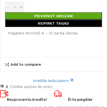
PIEVIENOT GROZAM
NOPIRKT TAGAD
Piegādes termiņš: 6 – 12 darba dienas.
Add to compare
Kredīta kalkulators
2
Cilvēks aplūko šo preci
Bezprocentu kredīts!
Ērta piegāde
Sadali maksājumu uz 3, 6 vai pat
Omniva/Venipak pakomāti un