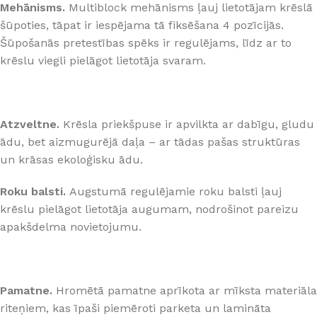
Mehānisms.
Multiblock mehānisms ļauj lietotājam krēslā
šūpoties, tāpat ir iespējama tā fiksēšana 4 pozīcijās.
Šūpošanās pretestības spēks ir regulējams, līdz ar to
krēslu viegli pielāgot lietotāja svaram.
Atzveltne.
Krēsla priekšpuse ir apvilkta ar dabīgu, gludu
ādu, bet aizmugurējā daļa – ar tādas pašas struktūras
un krāsas ekoloģisku ādu.
Roku balsti.
Augstumā regulējamie roku balsti ļauj
krēslu pielāgot lietotāja augumam, nodrošinot pareizu
apakšdelma novietojumu.
Pamatne.
Hromētā pamatne aprīkota ar mīksta materiāla
riteņiem, kas īpaši piemēroti parketa un lamināta