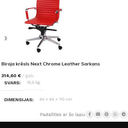
Biroja krēsls Next Chrome Leather Sarkans
314,60
€
gab.
SVARS
19,5 kg
DIMENSIJAS
64 × 64 × 110 cm
Padalīties ar šo lapu: