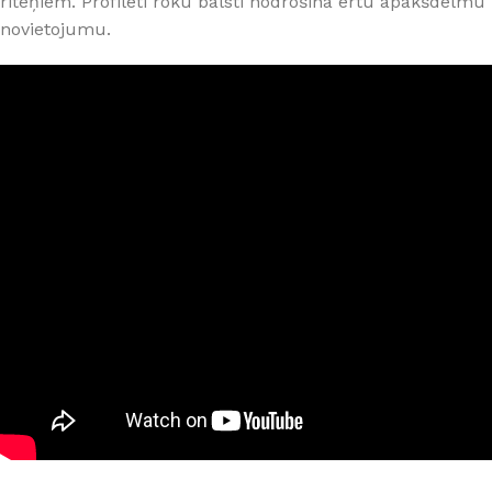
riteņiem. Profilēti roku balsti nodrošina ērtu apakšdelmu
novietojumu.