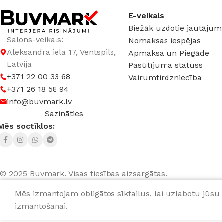
E-veikals
Biežāk uzdotie jautājum
Salons-veikals:
Nomaksas iespējas
Aleksandra iela 17, Ventspils,
Apmaksa un Piegāde
Latvija
Pasūtījuma statuss
+371 22 00 33 68
Vairumtirdzniecība
+371 26 18 58 94
info@buvmark.lv
Sazināties
Mēs soctīklos:
© 2025 Buvmark.
Visas tiesības aizsargātas.
Mēs izmantojam obligātos sīkfailus, lai uzlabotu jūsu 
Magnētiski regulējams difuzors
26,62
€
gab.
IZVĒ
izmantošanai.