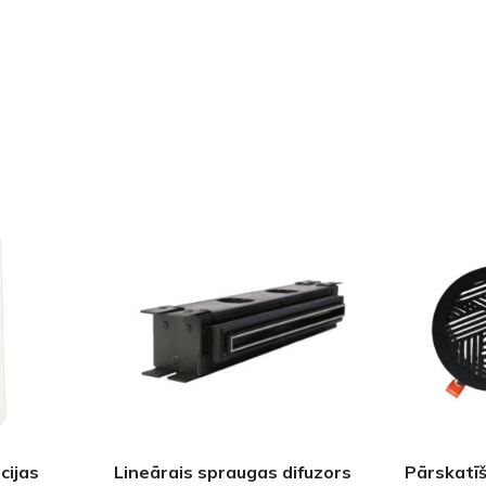
Klinkera
Mozaīkas
AUNUMS!
IESKATIES!
ļi
FLĪŽU KOLEKCIJAS
Aplūkojiet ražotāja kolekcijas, kuras 
profesionāli interjera dizaineri
cijas
Lineārais spraugas difuzors
Pārskatīš