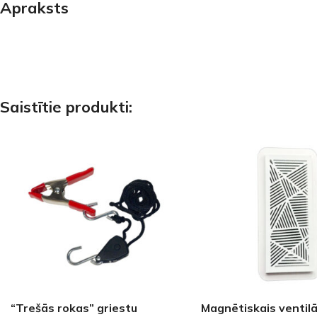
Apraksts
PALĪGINSTRUMENTI
Gumijas krāsa
Sīkāk
Sīkāk
Lāpstiņas
Mikrocements
J
Otas
SPC Sienas pane
Rullīši
Saistītie produkti:
“Trešās rokas” griestu
Magnētiskais ventilā