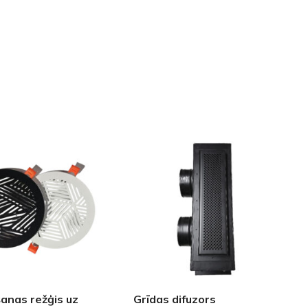
GRĪDĀM
Apakšklāji
Grīdlīstes un aksesuāri
sastādījuši
anas režģis uz
Grīdas difuzors