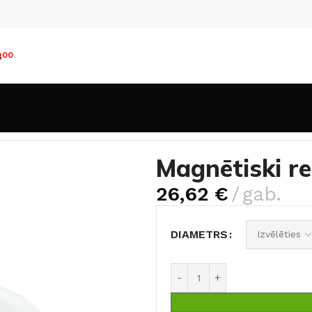
8
00
ilācijas režģi
Magnētiski regulējams difuzors
Magnētiski re
26,62
€
gab.
DIAMETRS