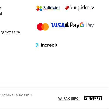
a
i
atgriezšana
turpmākai sīkdatņu
PIEŅEMT
VAIRĀK INFO