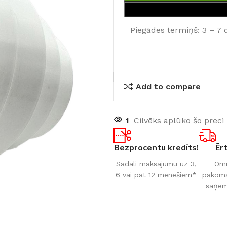
Piegādes termiņš: 3 – 7 
Add to compare
1
Cilvēks aplūko šo preci
Bezprocentu kredīts!
Ēr
Sadali maksājumu uz 3,
Omn
6 vai pat 12 mēnešiem*
pakomāt
saņem