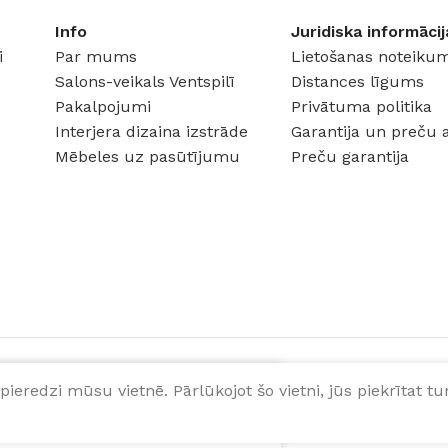
Info
Juridiska informācij
i
Par mums
Lietošanas noteikum
Salons-veikals Ventspilī
Distances līgums
Pakalpojumi
Privātuma politika
Interjera dizaina izstrāde
Garantija un preču 
Mēbeles uz pasūtījumu
Preču garantija
pieredzi mūsu vietnē. Pārlūkojot šo vietni, jūs piekrītat 
LĒTIES OPCIJAS
NOPIRKT TAGAD