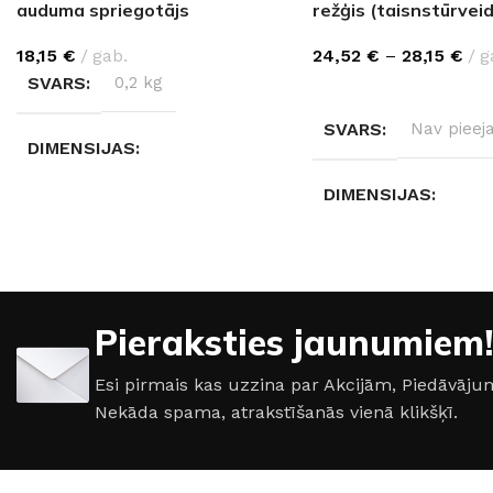
auduma spriegotājs
režģis (taisnstūrveid
18,15
€
gab.
24,52
€
–
28,15
€
g
SVARS
0,2 kg
IZVĒLĒTIES OPCIJAS
SVARS
Nav pieej
DIMENSIJAS
DIMENSIJAS
15 × 8 × 3 cm
Nav pieejams
IZMĒRI
Pieraksties jaunumiem!
70×220mm
,
100×22
Esi pirmais kas uzzina par Akcijām, Piedāvā
Nekāda spama, atrakstīšanās vienā klikšķī.