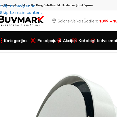
ar Mums
Apmaksa Un Piegāde
Biežāk Uzdotie Jautājumi
Skip to navigation
Skip to main content
Salons-Veikals
Šodien:
10
– 1
00
Kategorijas
Pakalpojumi
Akcijas
Katalogi
Iedvesmai
Sākums
Visas preces
Iestieptie griesti
Komponentes
Vent