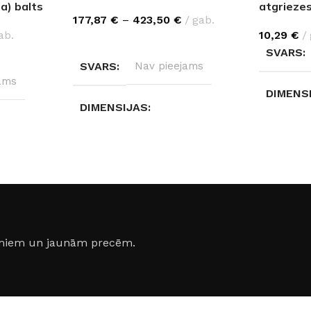
a) balts
atgrieze
177,87
€
–
423,50
€
gab.
ab.
10,29
€
IZVĒLĒTIES OPCIJAS
SVARS
SVARS
Nav pieejams
ams
DIMENS
DIMENSIJAS
15 × 15 
Nav pieejams
DIAMET
IZMĒRI
500mm
,
1000mm
,
1500mm
,
2000mm
,
3000mm
0 mm
jumiem un jaunām precēm.