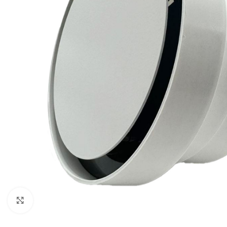
Noklikšķiniet, lai palielinātu