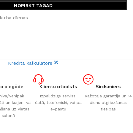
NOPIRKT TAGAD
darba dienas.
Kredīta kalkulators
ta piegāde
Klientu atbalsts
Sirdsmiers
iva/Venipak
Izpalīdzīgs serviss:
Ražotāja garantija un 14
i un kurjeri, vai
čatā, telefoniski, vai pa
dienu atgriezšanas
šana uz vietas
e-pastu
tiesības
salonā