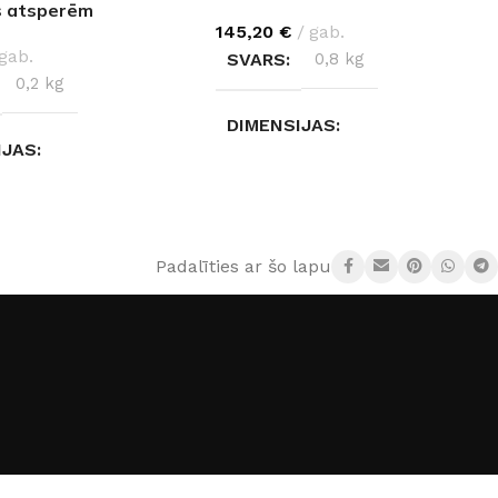
s atsperēm
145,20
€
gab.
gab.
SVARS
0,8 kg
0,2 kg
DIMENSIJAS
IJAS
55 × 12 × 13 cm
× 4 cm
Padalīties ar šo lapu:
RS
150mm