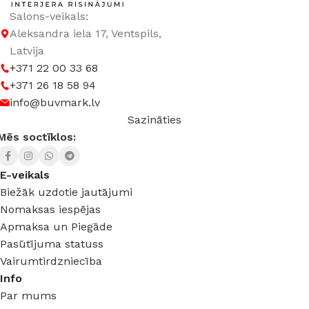
Salons-veikals:
Aleksandra iela 17, Ventspils,
Latvija
+371 22 00 33 68
+371 26 18 58 94
info@buvmark.lv
Sazināties
Mēs soctīklos:
E-veikals
Biežāk uzdotie jautājumi
Nomaksas iespējas
Apmaksa un Piegāde
Pasūtījuma statuss
Vairumtirdzniecība
Info
Par mums