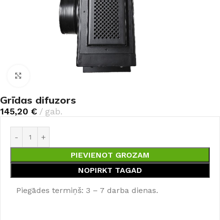
Noklikšķiniet, lai palielinātu
Grīdas difuzors
145,20
€
gab.
PIEVIENOT GROZAM
NOPIRKT TAGAD
Piegādes termiņš: 3 – 7 darba dienas.