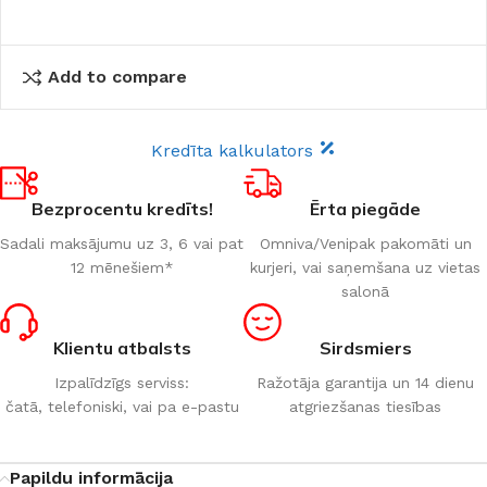
Add to compare
Kredīta kalkulators
Bezprocentu kredīts!
Ērta piegāde
Sadali maksājumu uz 3, 6 vai pat
Omniva/Venipak pakomāti un
12 mēnešiem*
kurjeri, vai saņemšana uz vietas
salonā
Klientu atbalsts
Sirdsmiers
Izpalīdzīgs serviss:
Ražotāja garantija un 14 dienu
čatā, telefoniski, vai pa e-pastu
atgriezšanas tiesības
Papildu informācija