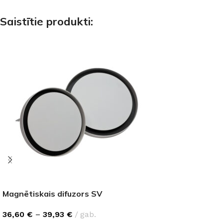
Saistītie produkti:
Magnētiskais difuzors SV
36,60
€
–
39,93
€
gab.