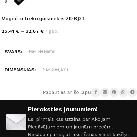
Magnēta treka gaismeklis 2K-BJ21
25,41
€
–
32,67
€
gab.
IZVĒLIETIES
SVARS
Nav pieejams
DIMENSIJAS
Nav pieejams
GAISMAS ATDEVE / W
90 lm / W
Padalīties ar šo lapu:
GAISMAS KRĀSU INDEKSS (CRI)
≥90
Pieraksties jaunumiem!
Esi pirmais kas uzzina par Akcijām,
GAISMAS PLŪSMA
1080 lm
,
1620 lm
Piedāvājumiem un jaunām precēm.
Nekāda spama, atrakstīšanās vienā klikšķī.