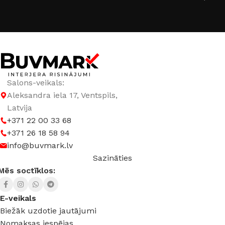
GAISMAS TEMPERATŪRA
4000 K (neitrāli balta)
JAUDA
12 W
,
18 W
KRĀSA
Balts
,
Melns
Salons-veikals:
Aleksandra iela 17, Ventspils,
SPRIEGUMS
DC:48 V
Latvija
+371 22 00 33 68
+371 26 18 58 94
info@buvmark.lv
Sazināties
Mēs soctīklos:
E-veikals
Biežāk uzdotie jautājumi
Nomaksas iespējas