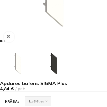
Noklikšķiniet, lai palielinātu
Apdares buferis SIGMA Plus
4,84
€
gab.
KRĀSA