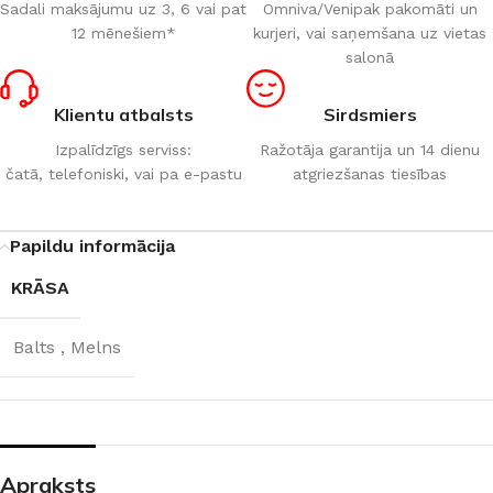
Sadali maksājumu uz 3, 6 vai pat
Omniva/Venipak pakomāti un
12 mēnešiem*
kurjeri, vai saņemšana uz vietas
salonā
Klientu atbalsts
Sirdsmiers
Izpalīdzīgs serviss:
Ražotāja garantija un 14 dienu
čatā, telefoniski, vai pa e-pastu
atgriezšanas tiesības
Papildu informācija
KRĀSA
Balts
,
Melns
Apraksts