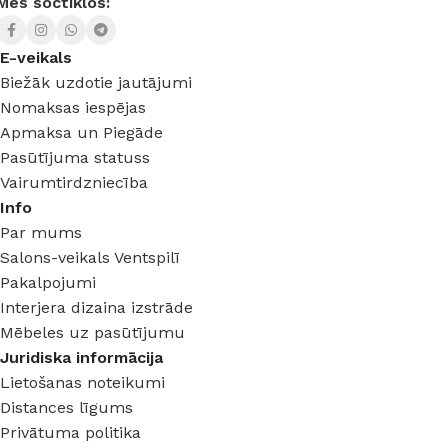
Mēs soctīklos:
E-veikals
Biežāk uzdotie jautājumi
Nomaksas iespējas
Apmaksa un Piegāde
Pasūtījuma statuss
Vairumtirdzniecība
Info
Par mums
Salons-veikals Ventspilī
Pakalpojumi
Interjera dizaina izstrāde
Mēbeles uz pasūtījumu
Juridiska informācija
Lietošanas noteikumi
Distances līgums
Privātuma politika