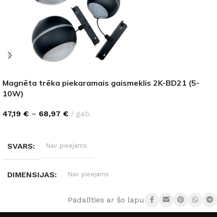
Magnēta trēka piekaramais gaismeklis 2K-BD21 (5-
10W)
47,19
€
–
68,97
€
gab.
IZVĒLIETIES
SVARS
Nav pieejams
DIMENSIJAS
Nav pieejams
Padalīties ar šo lapu:
GAISMAS ATDEVE / W
90 lm / W