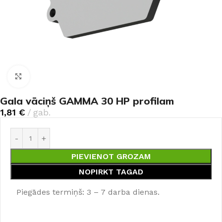
Noklikšķiniet, lai palielinātu
Gala vāciņš GAMMA 30 HP profilam
1,81
€
gab.
PIEVIENOT GROZAM
NOPIRKT TAGAD
Piegādes termiņš: 3 – 7 darba dienas.