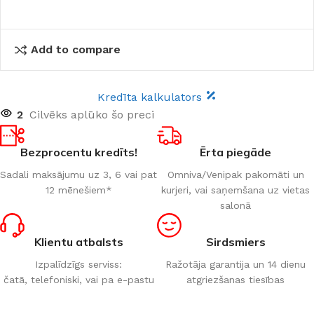
Add to compare
Kredīta kalkulators
2
Cilvēks aplūko šo preci
Bezprocentu kredīts!
Ērta piegāde
Sadali maksājumu uz 3, 6 vai pat
Omniva/Venipak pakomāti un
12 mēnešiem*
kurjeri, vai saņemšana uz vietas
salonā
Klientu atbalsts
Sirdsmiers
Izpalīdzīgs serviss:
Ražotāja garantija un 14 dienu
čatā, telefoniski, vai pa e-pastu
atgriezšanas tiesības