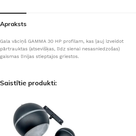
Apraksts
Gala vāciņš GAMMA 30 HP profilam, kas ļauj izveidot
pārtrauktas (atsevišķas, līdz sienai nesasniedzošas)
gaismas līnijas stieptajos griestos.
Saistītie produkti: