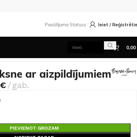
Pasūtījuma Statuss
Ieiet / Reģistrēti
0,00
ksne ar aizpildījumiem
€
gab.
PIEVIENOT GROZAM