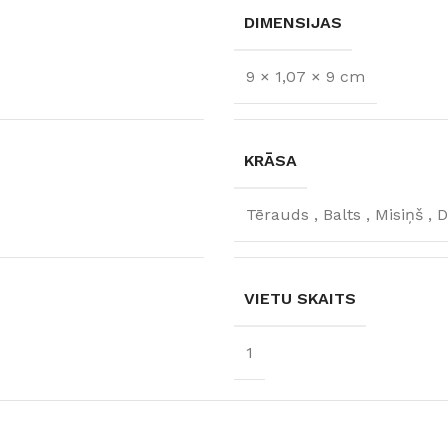
DIMENSIJAS
9 × 1,07 × 9 cm
KRĀSA
Tērauds
,
Balts
,
Misiņš
,
D
VIETU SKAITS
FLĪZES
t
Flīzes
1
etumi
Dekoratīvās
 fasādem un mitrām
Fasādei
Skatīt
Grīdām un sienām