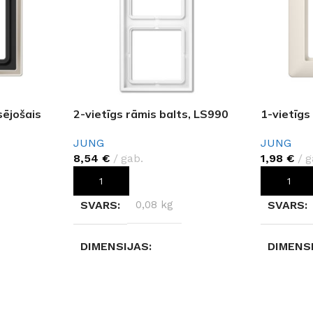
sējošais
2-vietīgs rāmis balts, LS990
1-vietīgs
JUNG
JUNG
8,54
€
gab.
1,98
€
g
PIEVIENOT GROZAM
PIEVIEN
SVARS
0,08 kg
SVARS
DIMENSIJAS
DIMENS
0,6 × 8,1 × 15,2 cm
14 × 14 