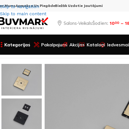
ar Mums
Apmaksa Un Piegāde
Biežāk Uzdotie Jautājumi
Skip to navigation
Skip to main content
Salons-Veikals
Šodien:
10
– 1
00
Kategorijas
Pakalpojumi
Akcijas
Katalogi
Iedvesmai
Sākums
Visas preces
Elektromateriāli
Rāmji
1G sienas p