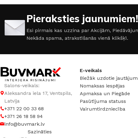
RAŽOTĀJS
JUNG
RAŽOTĀJS
JUNG
Pieraksties jaunumiem!
SĒRIJA
Jung LS
SĒRIJA
Jung LS
Esi pirmais kas uzzina par Akcijām, Piedāvā
Nekāda spama, atrakstīšanās vienā klikšķī.
VIETU SKAITS
1
VIETU SKAITS
1
KRĀSA
Vecs misiņš
KRĀSA
E-veikals
MATERIĀLS
Misiņš
Biežāk uzdotie jautājum
Nerūsējošais tēraud
Salons-veikals:
Nomaksas iespējas
Aleksandra iela 17, Ventspils,
Apmaksa un Piegāde
MATERIĀLS
Latvija
Pasūtījuma statuss
+371 22 00 33 68
Vairumtirdzniecība
+371 26 18 58 94
Nerūsējošais tēraud
info@buvmark.lv
Sazināties