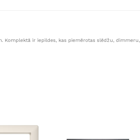
GRĪDĀM
Apakšklāji
Grīdlīstes un aksesuāri
sastādījuši
. Komplektā ir iepildes, kas piemērotas slēdžu, dimmeru,