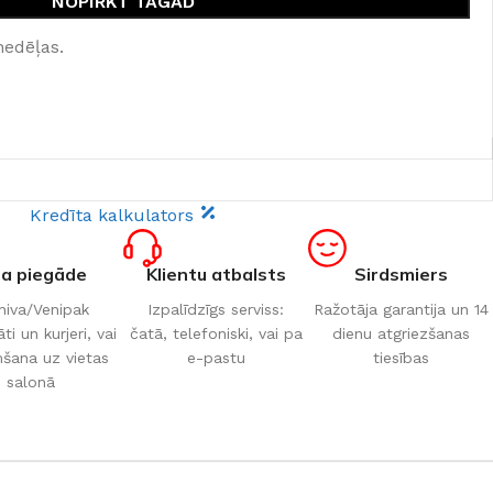
NOPIRKT TAGAD
nedēļas.
Kredīta kalkulators
ta piegāde
Klientu atbalsts
Sirdsmiers
iva/Venipak
Izpalīdzīgs serviss:
Ražotāja garantija un 14
i un kurjeri, vai
čatā, telefoniski, vai pa
dienu atgriezšanas
šana uz vietas
e-pastu
tiesības
salonā