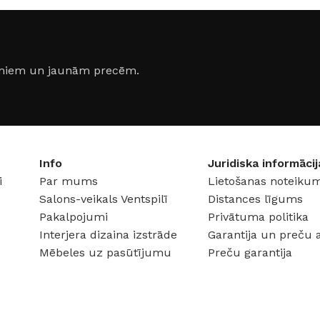
RAŽOTĀJS
JUNG
RAŽOTĀ
SĒRIJA
Jung LS 990
SĒRIJA
jumiem un jaunām precēm.
VIETU SKAITS
2
VIETU 
KRĀSA
Balts
KRĀSA
Info
Juridiska informācij
MATERIĀLS
Alumīnijs
MATERI
i
Par mums
Lietošanas noteikum
s
Salons-veikals Ventspilī
Distances līgums
Pakalpojumi
Privātuma politika
Interjera dizaina izstrāde
Garantija un preču 
Mēbeles uz pasūtījumu
Preču garantija
s