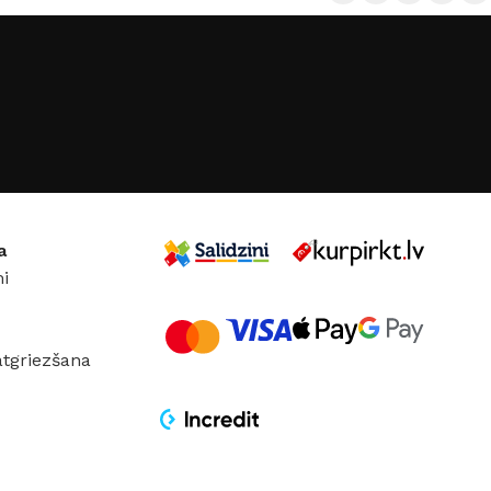
JS
JUNG
RAŽOTĀJS
Viko
AS 500
KRĀSA
Melns matēts
SKAITS
1
MATERIĀLS
Plastmasa
Bēšs
VIETU SKAITS
3
a
ĀLS
Plastmasa
i
atgriezšana