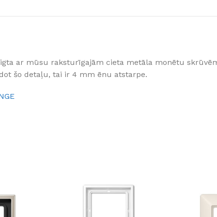
Klinkera
Mozaīkas
AUNUMS!
IESKATIES!
ļi
FLĪŽU KOLEKCIJAS
Aplūkojiet ražotāja kolekcijas, kuras 
beigta ar mūsu raksturīgajām cieta metāla monētu skrūvēm
profesionāli interjera dizaineri
ot šo detaļu, tai ir 4 mm ēnu atstarpe.
ANGE