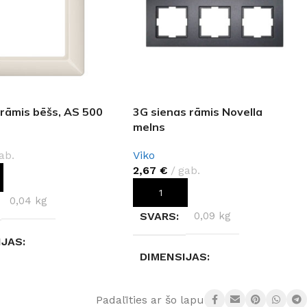
 rāmis bēšs, AS 500
3G sienas rāmis Novella
melns
ab.
Viko
2,67
€
gab.
OT GROZAM
PIEVIENOT GROZAM
0,04 kg
SVARS
0,09 kg
IJAS
DIMENSIJAS
× 5,5 cm
10 × 27 × 5 cm
Padalīties ar šo lapu: