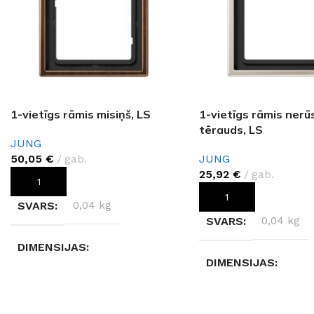
1-vietīgs rāmis misiņš, LS
1-vietīgs rāmis nerū
tērauds, LS
JUNG
50,05
€
gab.
JUNG
25,92
€
gab.
PIEVIENOT GROZAM
PIEVIENOT GROZAM
SVARS
0,04 kg
SVARS
0,04 kg
DIMENSIJAS
DIMENSIJAS
14 × 14 × 5,5 cm
14 × 14 × 5,5 cm