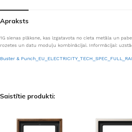
PALĪGINSTRUMENTI
Gumijas krāsa
Sīkāk
Sīkāk
Lāpstiņas
Mikrocements
J
Apraksts
Otas
SPC Sienas pane
Rullīši
1G sienas plāksne, kas izgatavota no cieta metāla un pa
rozetes un datu moduļu kombinācijai. Informācijai: uzstād
Buster & Punch_EU_ELECTRICITY_TECH_SPEC_FULL_R
Saistītie produkti: