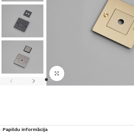
Noklikšķiniet, lai palielinātu
Papildu informācija