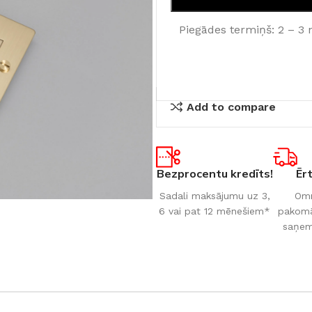
Piegādes termiņš: 2 – 3 
Add to compare
Bezprocentu kredīts!
Ēr
Sadali maksājumu uz 3,
Omn
6 vai pat 12 mēnešiem*
pakomāt
saņem