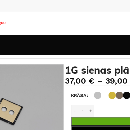
8
00
lāksne ar aizpildījumiem
1G sienas plā
37,00
€
–
39,00
KRĀSA