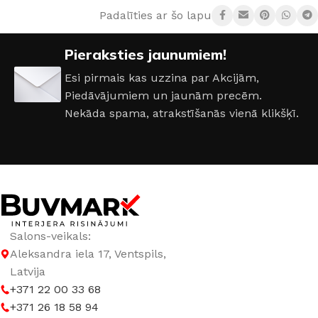
Padalīties ar šo lapu:
RAŽOTĀJS
Buster + Punch
Pieraksties jaunumiem!
KRĀSA
Tērauds
,
Balts
,
Misiņš
,
Dūmota bronza
,
Melns
Esi pirmais kas uzzina par Akcijām,
Piedāvājumiem un jaunām precēm.
MATERIĀLS
Metāls
Nekāda spama, atrakstīšanās vienā klikšķī.
VIETU SKAITS
3
Salons-veikals:
Aleksandra iela 17, Ventspils,
Latvija
+371 22 00 33 68
+371 26 18 58 94