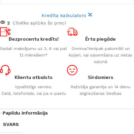
Kredīta kalkulators
2
Cilvēks aplūko šo preci
Bezprocentu kredīts!
Ērta piegāde
Sadali maksājumu uz 3, 6 vai pat
Omniva/Venipak pakomāti un
12 mēnešiem*
kurjeri, vai saņemšana uz vietas
salonā
Klientu atbalsts
Sirdsmiers
Izpalīdzīgs serviss:
Ražotāja garantija un 14 dienu
čatā, telefoniski, vai pa e-pastu
atgriezšanas tiesības
Papildu informācija
SVARS