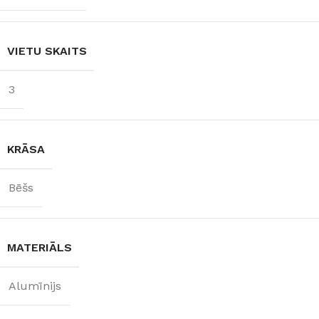
VIETU SKAITS
3
KRĀSA
Bēšs
MATERIĀLS
Alumīnijs