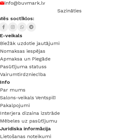
info@buvmark.lv
Sazināties
Mēs soctīklos:
E-veikals
Biežāk uzdotie jautājumi
Nomaksas iespējas
Apmaksa un Piegāde
Pasūtījuma statuss
Vairumtirdzniecība
Info
Par mums
Salons-veikals Ventspilī
Pakalpojumi
Interjera dizaina izstrāde
Mēbeles uz pasūtījumu
Juridiska informācija
Lietošanas noteikumi