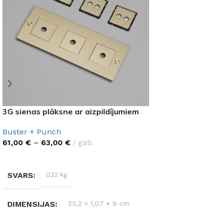
3G sienas plāksne ar aizpildījumiem
Buster + Punch
61,00
€
–
63,00
€
gab.
IZVĒLĒTIES OPCIJAS
SVARS
0,12 kg
DIMENSIJAS
23,2 × 1,07 × 9 cm