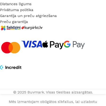
Distances līgums
Privātuma politika
Garantija un preču atgriezšana
Preču garantija
© 2025 Buvmark.
Visas tiesības aizsargātas.
3-vietīgs
PIEVIENOT G
14,59
€
rāmis bešs,
Mēs izmantojam obligātos sīkfailus, lai uzlabotu
gab.
NOPIRKT TAGAD
LS990