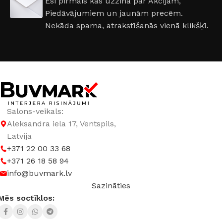
Esi pirmais kas uzzina par Akcijām,
Piedāvājumiem un jaunām precēm.
Nekāda spama, atrakstīšanās vienā klikšķī.
Salons-veikals:
Aleksandra iela 17, Ventspils,
Latvija
+371 22 00 33 68
+371 26 18 58 94
info@buvmark.lv
Sazināties
Mēs soctīklos: