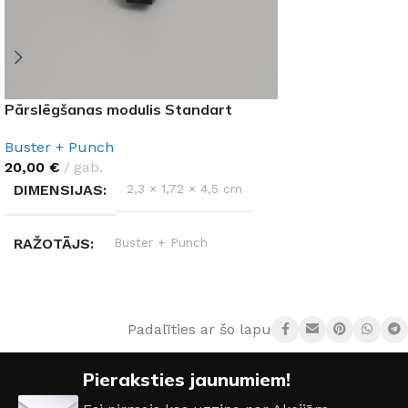
Pārslēgšanas modulis Standart
Buster + Punch
20,00
€
gab.
DIMENSIJAS
2,3 × 1,72 × 4,5 cm
RAŽOTĀJS
Buster + Punch
KRĀSA
Melns
Padalīties ar šo lapu:
MATERIĀLS
Plastmasa
Pieraksties jaunumiem!