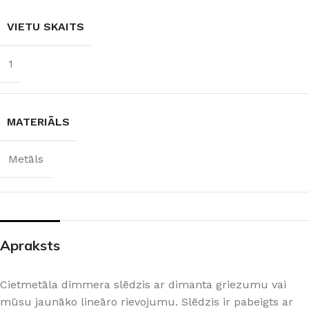
VIETU SKAITS
1
MATERIĀLS
Metāls
Apraksts
Cietmetāla dimmera slēdzis ar dimanta griezumu vai
mūsu jaunāko lineāro rievojumu. Slēdzis ir pabeigts ar