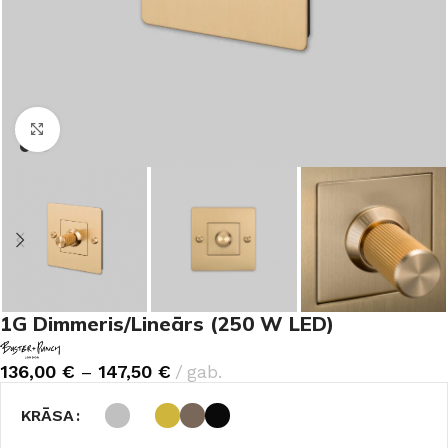
Noklikšķiniet, lai palielinātu
1G Dimmeris/Lineārs (250 W LED)
136,00
€
–
147,50
€
gab.
KRĀSA