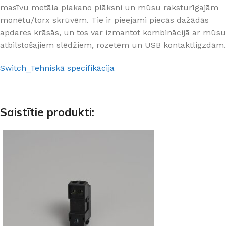
masīvu metāla plakano plāksni un mūsu raksturīgajām
monētu/torx skrūvēm. Tie ir pieejami piecās dažādās
apdares krāsās, un tos var izmantot kombinācijā ar mūsu
atbilstošajiem slēdžiem, rozetēm un USB kontaktligzdām.
Switch_Tehniskā specifikācija
Saistītie produkti: