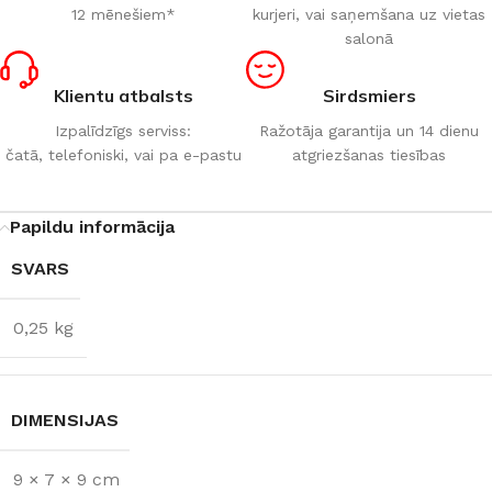
12 mēnešiem*
kurjeri, vai saņemšana uz vietas
salonā
Klientu atbalsts
Sirdsmiers
Izpalīdzīgs serviss:
Ražotāja garantija un 14 dienu
čatā, telefoniski, vai pa e-pastu
atgriezšanas tiesības
Papildu informācija
SVARS
0,25 kg
DIMENSIJAS
9 × 7 × 9 cm