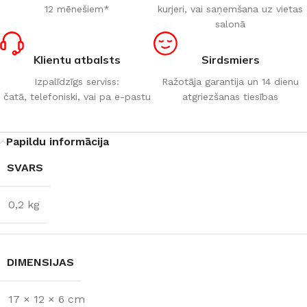
12 mēnešiem*
kurjeri, vai saņemšana uz vietas
salonā
Klientu atbalsts
Sirdsmiers
Izpalīdzīgs serviss:
Ražotāja garantija un 14 dienu
čatā, telefoniski, vai pa e-pastu
atgriezšanas tiesības
Papildu informācija
SVARS
0,2 kg
DIMENSIJAS
17 × 12 × 6 cm