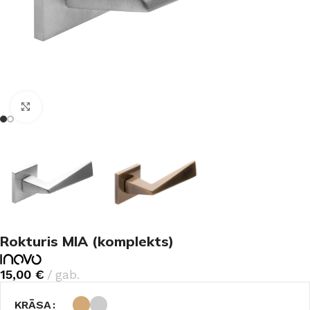
Noklikšķiniet, lai palielinātu
Rokturis MIA (komplekts)
15,00
€
gab.
KRĀSA