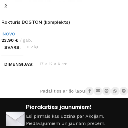
Rokturis BOSTON (komplekts)
iNOVO
23,90
€
gab.
SVARS
0,2 kg
DIMENSIJAS
17 × 12 × 6 cm
KRĀSA
Nerūsējošais tērauds
Padalīties ar šo lapu:
MATERIĀLS
Alumīnijs
Pieraksties jaunumiem!
RAŽOTĀJS
iNOVO
Esi pirmais kas uzzina par Akcijām,
Piedāvājumiem un jaunām precēm.