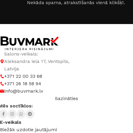
Nekāda spama, atrakstīšanās vienā klikšķī.
Salons-veikals:
Aleksandra iela 17, Ventspils,
Latvija
+371 22 00 33 68
+371 26 18 58 94
info@buvmark.lv
Sazināties
Mēs soctīklos:
E-veikals
Biežāk uzdotie jautājumi