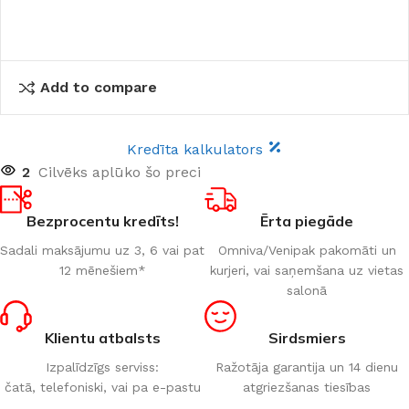
Add to compare
Kredīta kalkulators
2
Cilvēks aplūko šo preci
Bezprocentu kredīts!
Ērta piegāde
Sadali maksājumu uz 3, 6 vai pat
Omniva/Venipak pakomāti un
12 mēnešiem*
kurjeri, vai saņemšana uz vietas
salonā
Klientu atbalsts
Sirdsmiers
Izpalīdzīgs serviss:
Ražotāja garantija un 14 dienu
čatā, telefoniski, vai pa e-pastu
atgriezšanas tiesības