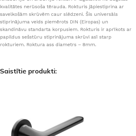
kvalitātes nerūsoša tērauda. Rokturis jāpiestiprina ar
savelkošām skrūvēm caur slēdzeni. Šis universāls
stiprinājuma veids piemērots DIN (Eiropas) un
skandināvu standarta korpusiem. Rokturis ir aprīkots ar
papildus sešstūru stiprinājuma skrūvi asī starp
rokturiem. Roktura ass diametrs – 8mm.
Saistītie produkti: