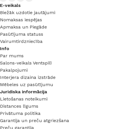
E-veikals
Biežāk uzdotie jautājumi
Nomaksas iespējas
Apmaksa un Piegāde
Pasūtījuma statuss
Vairumtirdzniecība
Info
Par mums
Salons-veikals Ventspilī
Pakalpojumi
Interjera dizaina izstrāde
Mēbeles uz pasūtījumu
Juridiska informācija
Lietošanas noteikumi
Distances līgums
Privātuma politika
Garantija un preču atgriezšana
Preču garantija