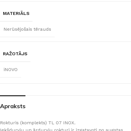
MATERIĀLS
Nerūsējošais tērauds
RAŽOTĀJS
iNOVO
Apraksts
Rokturis (komplekts) TL 07 INOX.
Iekšdurvju un ārdurvju rokturi ir izgatavoti no augstas