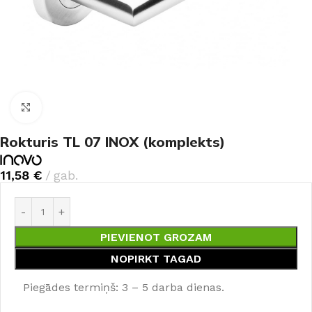
Noklikšķiniet, lai palielinātu
Rokturis TL 07 INOX (komplekts)
11,58
€
gab.
PIEVIENOT GROZAM
NOPIRKT TAGAD
Piegādes termiņš: 3 – 5 darba dienas.