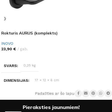
Rokturis AURUS (komplekts)
iNOVO
23,90
€
gab.
IZVĒLĒTIES OPCIJAS
SVARS
0,25 kg
DIMENSIJAS
17 × 12 × 6 cm
Padalīties ar šo lapu:
KRĀSA
Hroms
,
Matēts hroms
,
Grafits
,
Melns
Pieraksties jaunumiem!
MATERIĀLS
Cinks