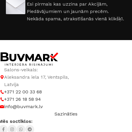
Esi pirmais kas uzzina par Akcijām,
Piedāvājumiem un jaunām precēm.
RAŽOTĀJS
iNOVO
Nekāda spama, atrakstīšanās vienā klikšķī.
Salons-veikals:
Aleksandra iela 17, Ventspils,
Latvija
+371 22 00 33 68
+371 26 18 58 94
info@buvmark.lv
Sazināties
Mēs soctīklos: