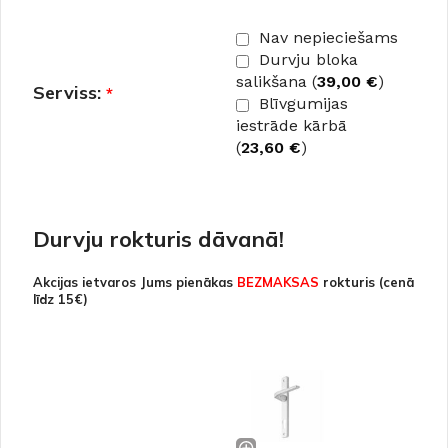
Nav nepieciešams
Durvju bloka
salikšana (
39,00
€
)
Serviss:
*
Blīvgumijas
iestrāde kārbā
(
23,60
€
)
Durvju rokturis dāvanā!
Akcijas ietvaros Jums pienākas
BEZMAKSAS
rokturis (cenā
līdz 15€)