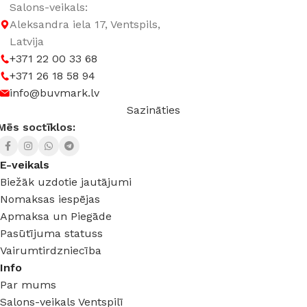
Salons-veikals:
Aleksandra iela 17, Ventspils,
Latvija
+371 22 00 33 68
+371 26 18 58 94
info@buvmark.lv
Sazināties
Mēs soctīklos:
E-veikals
Biežāk uzdotie jautājumi
Nomaksas iespējas
Apmaksa un Piegāde
Pasūtījuma statuss
Vairumtirdzniecība
Info
Par mums
Salons-veikals Ventspilī