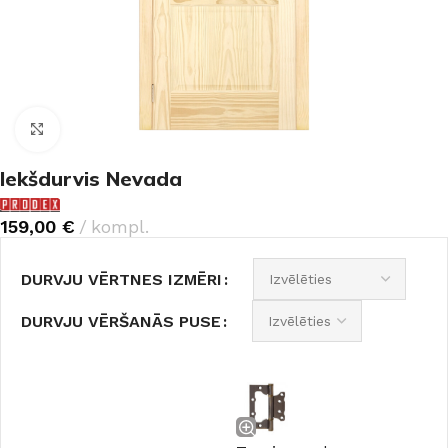
Noklikšķiniet, lai palielinātu
Iekšdurvis Nevada
159,00
€
kompl.
DURVJU VĒRTNES IZMĒRI
DURVJU VĒRŠANĀS PUSE