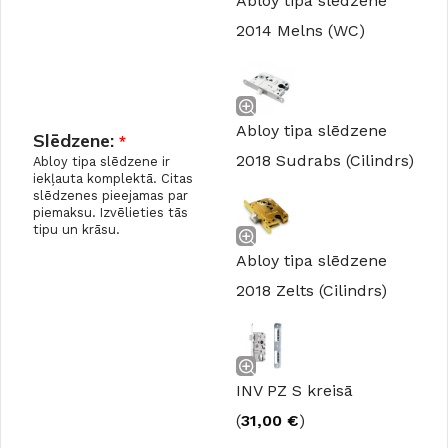
Abloy tipa slēdzene
2014 Melns (WC)
Abloy tipa slēdzene
Slēdzene:
*
2018 Sudrabs (Cilindrs)
Abloy tipa slēdzene ir
iekļauta komplektā. Citas
slēdzenes pieejamas par
piemaksu. Izvēlieties tās
tipu un krāsu.
Abloy tipa slēdzene
2018 Zelts (Cilindrs)
INV PZ S kreisā
(
31,00
€
)