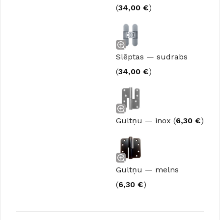
(
34,00
€
)
Slēptas — sudrabs
(
34,00
€
)
Gultņu — inox (
6,30
€
)
Gultņu — melns
(
6,30
€
)