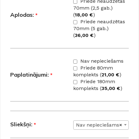
Priede neaudzētas
70mm (2,5 gab.)
Aplodas:
*
(
18,00
€
)
Priede neaudzētas
70mm (5 gab.)
(
36,00
€
)
Nav nepieciešams
Priede 80mm
Paplatinājumi:
*
komplekts (
21,00
€
)
Priede 180mm
komplekts (
35,00
€
)
Sliekšņi:
*
Nav nepieciešams
×