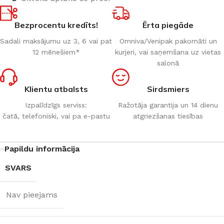
Bezprocentu kredīts!
Ērta piegāde
Sadali maksājumu uz 3, 6 vai pat
Omniva/Venipak pakomāti un
12 mēnešiem*
kurjeri, vai saņemšana uz vietas
salonā
Klientu atbalsts
Sirdsmiers
Izpalīdzīgs serviss:
Ražotāja garantija un 14 dienu
čatā, telefoniski, vai pa e-pastu
atgriezšanas tiesības
Papildu informācija
SVARS
Nav pieejams