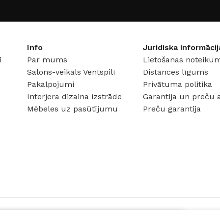
JAUDA
20 W
JAUDA
KRĀSA
Melns
KRĀSA
Info
Juridiska informācij
i
Par mums
Lietošanas noteikum
8 V
SPRIEGUMS
DC:48 V
SPRIEG
Salons-veikals Ventspilī
Distances līgums
Pakalpojumi
Privātuma politika
Interjera dizaina izstrāde
Garantija un preču 
Mēbeles uz pasūtījumu
Preču garantija