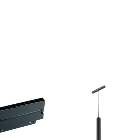
GRĪDĀM
Apakšklāji
Grīdlīstes un aksesuāri
sastādījuši