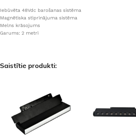
PALĪGINSTRUMENTI
Gumijas krāsa
Sīkāk
Sīkāk
Iebūvēta 48Vdc barošanas sistēma
Lāpstiņas
Mikrocements
Magnētiska stiprinājuma sistēma
J
Melns krāsojums
Otas
SPC Sienas pane
Garums: 2 metri
Rullīši
Saistītie produkti: