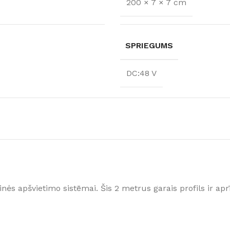
200 × 7 × 7 cm
SPRIEGUMS
DC:48 V
FLĪZES
t
Flīzes
etumi
Dekoratīvās
inės apšvietimo sistēmai. Šis 2 metrus garais profils ir a
 fasādem un mitrām
Fasādei
Skatīt
Grīdām un sienām