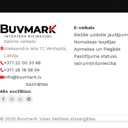
JAUDA
12 W
JAUDA
12 W
KRĀSA
Melns
KRĀSA
Melns
E-veikals
Biežāk uzdotie jautājum
SPRIEGUMS
DC:48 V
SPRIEGUMS
DC:4
Salons-veikals:
Nomaksas iespējas
Aleksandra iela 17, Ventspils,
Apmaksa un Piegāde
Latvija
Pasūtījuma statuss
+371 22 00 33 68
Vairumtirdzniecība
+371 26 18 58 94
info@buvmark.lv
Sazināties
Mēs soctīklos:
© 2025 Buvmark.
Visas tiesības aizsargātas.