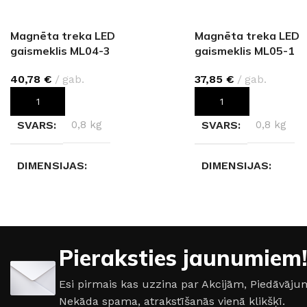
Magnēta treka LED
Magnēta treka LED
gaismeklis ML04-3
gaismeklis ML05-1
40,78
€
gab.
37,85
€
gab.
PIEVIENOT GROZAM
PIEVIENOT GROZAM
SVARS
0,8 kg
SVARS
0,8 kg
DIMENSIJAS
DIMENSIJAS
21,9 × 2,2 × 8,5 cm
24,6 × 4 × 2,2 cm
GAISMAS TEMPERATŪRA
GAISMAS TEMPER
Pieraksties jaunumiem!
4000 K (neitrāli balta)
4000 K (neitrāli balt
Esi pirmais kas uzzina par Akcijām, Piedāvā
Nekāda spama, atrakstīšanās vienā klikšķī.