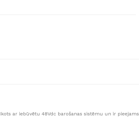
GRĪDAS SEGUMI
JAUNUMS!
Grīdas segumi
Naturālas grīdas no masīvkoka
prīkots ar iebūvētu 48Vdc barošanas sistēmu un ir pieejams
Parketa grīdas
Skatīt
Vinila grīdas