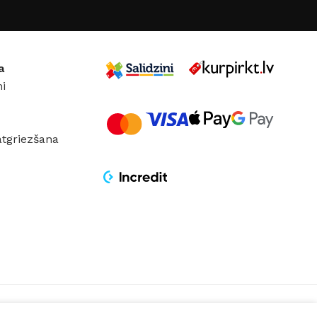
12 W
JAUDA
10 W
Melns
KRĀSA
Melns
a
i
UMS
DC:48 V
SPRIEGUMS
DC:48 V
atgriezšana