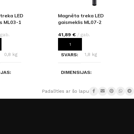
treka LED
Magnēta treka LED
is ML03-1
gaismeklis ML07-2
gab.
41,89
€
gab.
OT GROZAM
PIEVIENOT GROZAM
0,8 kg
SVARS
1,8 kg
IJAS
DIMENSIJAS
 × 8,7 cm
30 × 3 × 100 cm
Padalīties ar šo lapu:
S TEMPERATŪRA
GAISMAS TEMPERATŪRA
neitrāli balta)
4000 K (neitrāli balta)