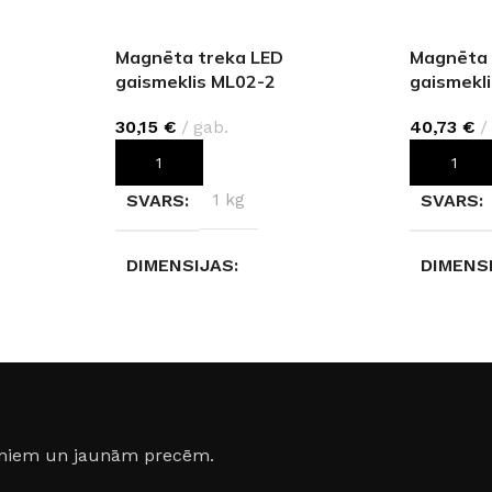
Magnēta treka LED
Magnēta 
gaismeklis ML02-2
gaismekl
30,15
€
gab.
40,73
€
PIEVIENOT GROZAM
PIEVIEN
SVARS
1 kg
SVARS
DIMENSIJAS
DIMENS
60 × 2,2 × 2,5 cm
22 × 2,2
ATŪRA
GAISMAS TEMPERATŪRA
GAISMA
a)
4000 K (neitrāli balta)
4000 K (
jumiem un jaunām precēm.