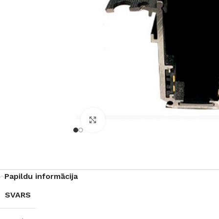
Noklikšķiniet, lai palielinātu
Papildu informācija
SVARS