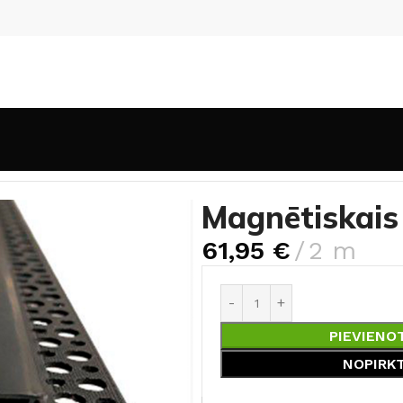
ēmas
Magnētiskais sliedes profils 48Vdc
Magnētiskais 
61,95
€
2 m
PIEVIENO
NOPIRK