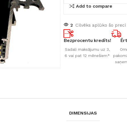
Add to compare
2
Cilvēks aplūko šo preci
Bezprocentu kredīts!
Ēr
Sadali maksājumu uz 3,
Omn
6 vai pat 12 mēnešiem*
pakomāt
saņem
DIMENSIJAS