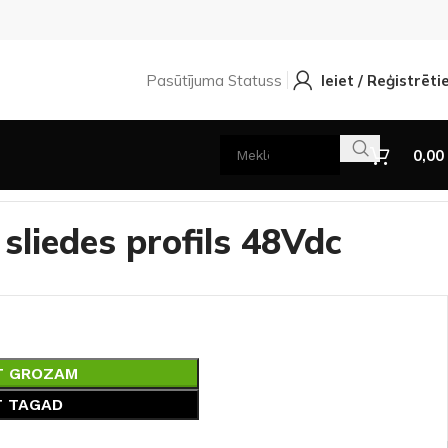
Pasūtījuma Statuss
Ieiet / Reģistrēti
0,00
sliedes profils 48Vdc
T GROZAM
T TAGAD