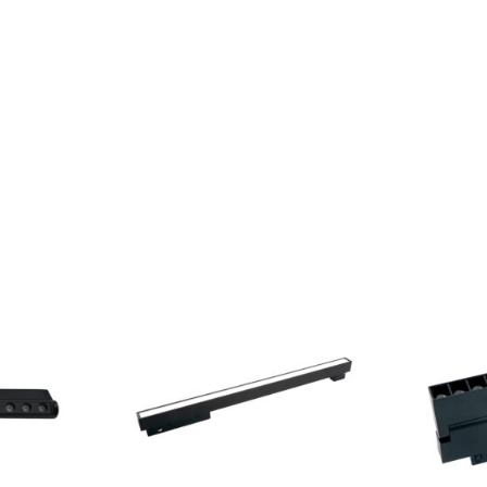
Klinkera
Mozaīkas
AUNUMS!
IESKATIES!
ļi
FLĪŽU KOLEKCIJAS
Aplūkojiet ražotāja kolekcijas, kuras 
profesionāli interjera dizaineri