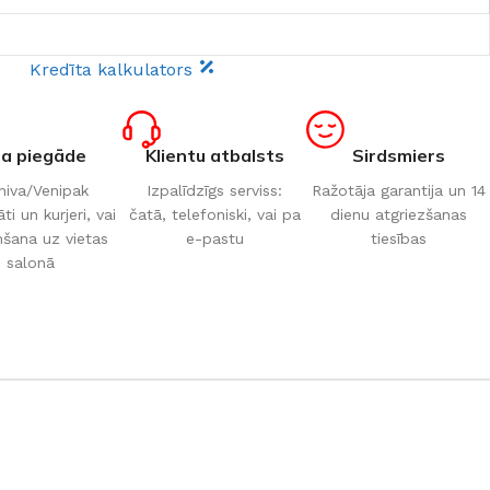
Kredīta kalkulators
ta piegāde
Klientu atbalsts
Sirdsmiers
iva/Venipak
Izpalīdzīgs serviss:
Ražotāja garantija un 14
i un kurjeri, vai
čatā, telefoniski, vai pa
dienu atgriezšanas
šana uz vietas
e-pastu
tiesības
salonā