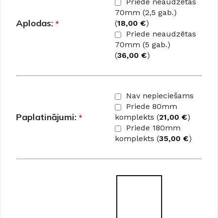
Priede neaudzētas
70mm (2,5 gab.)
Aplodas:
*
(
18,00
€
)
Priede neaudzētas
70mm (5 gab.)
(
36,00
€
)
Nav nepieciešams
Priede 80mm
Paplatinājumi:
*
komplekts (
21,00
€
)
Priede 180mm
komplekts (
35,00
€
)