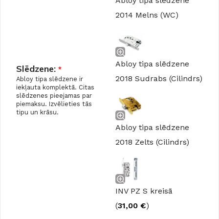
Abloy tipa slēdzene
2014 Melns (WC)
Abloy tipa slēdzene
Slēdzene:
*
2018 Sudrabs (Cilindrs)
Abloy tipa slēdzene ir
iekļauta komplektā. Citas
slēdzenes pieejamas par
piemaksu. Izvēlieties tās
tipu un krāsu.
Abloy tipa slēdzene
2018 Zelts (Cilindrs)
INV PZ S kreisā
(
31,00
€
)