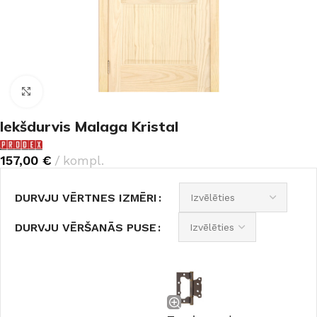
Noklikšķiniet, lai palielinātu
Iekšdurvis Malaga Kristal
157,00
€
kompl.
DURVJU VĒRTNES IZMĒRI
DURVJU VĒRŠANĀS PUSE