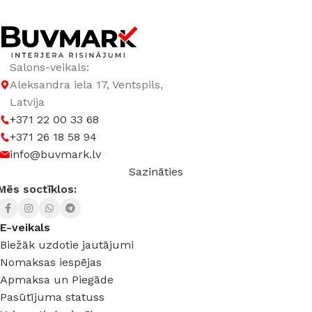
DURVJU MATERIĀLS
ar Stiklu
,
Koks
Salons-veikals:
Aleksandra iela 17, Ventspils,
Latvija
+371 22 00 33 68
+371 26 18 58 94
info@buvmark.lv
Sazināties
Mēs soctīklos:
E-veikals
Biežāk uzdotie jautājumi
Nomaksas iespējas
Apmaksa un Piegāde
Pasūtījuma statuss