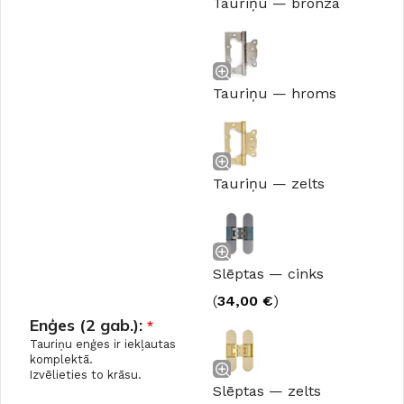
Tauriņu — bronza
Tauriņu — hroms
Tauriņu — zelts
Slēptas — cinks
(
34,00
€
)
Enģes (2 gab.):
*
Tauriņu enģes ir iekļautas
komplektā.
Izvēlieties to krāsu.
Slēptas — zelts