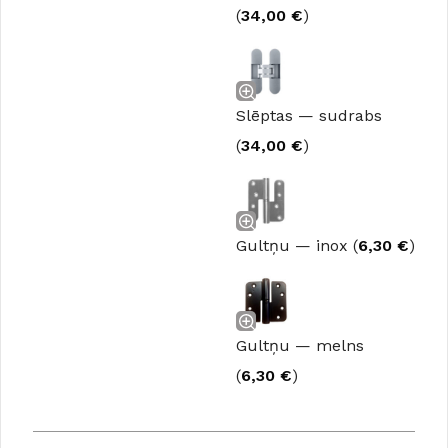
(
34,00
€
)
Slēptas — sudrabs
(
34,00
€
)
Gultņu — inox (
6,30
€
)
Gultņu — melns
(
6,30
€
)