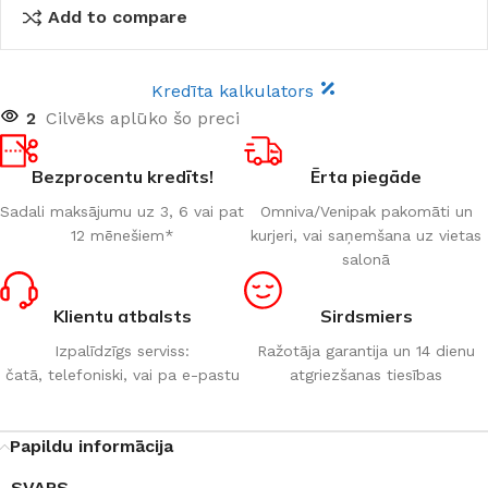
Add to compare
Kredīta kalkulators
2
Cilvēks aplūko šo preci
Bezprocentu kredīts!
Ērta piegāde
Sadali maksājumu uz 3, 6 vai pat
Omniva/Venipak pakomāti un
12 mēnešiem*
kurjeri, vai saņemšana uz vietas
salonā
Klientu atbalsts
Sirdsmiers
Izpalīdzīgs serviss:
Ražotāja garantija un 14 dienu
čatā, telefoniski, vai pa e-pastu
atgriezšanas tiesības
Papildu informācija
SVARS