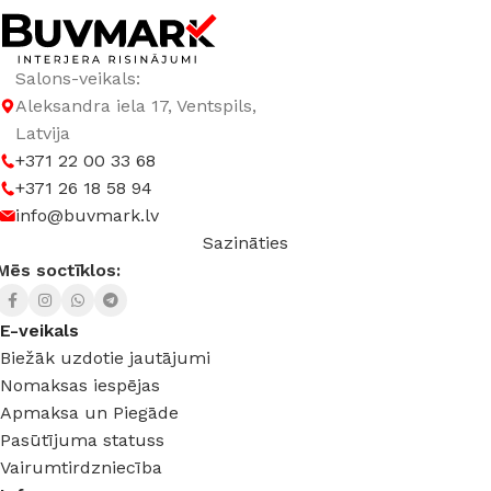
Salons-veikals:
Aleksandra iela 17, Ventspils,
Latvija
+371 22 00 33 68
+371 26 18 58 94
info@buvmark.lv
Sazināties
Mēs soctīklos:
E-veikals
Biežāk uzdotie jautājumi
Nomaksas iespējas
Apmaksa un Piegāde
Pasūtījuma statuss
Vairumtirdzniecība