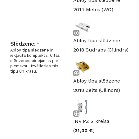
Abloy tipa slēdzene
2014 Melns (WC)
Abloy tipa slēdzene
Slēdzene:
*
2018 Sudrabs (Cilindrs)
Abloy tipa slēdzene ir
iekļauta komplektā. Citas
slēdzenes pieejamas par
piemaksu. Izvēlieties tās
tipu un krāsu.
Abloy tipa slēdzene
2018 Zelts (Cilindrs)
INV PZ S kreisā
(
31,00
€
)