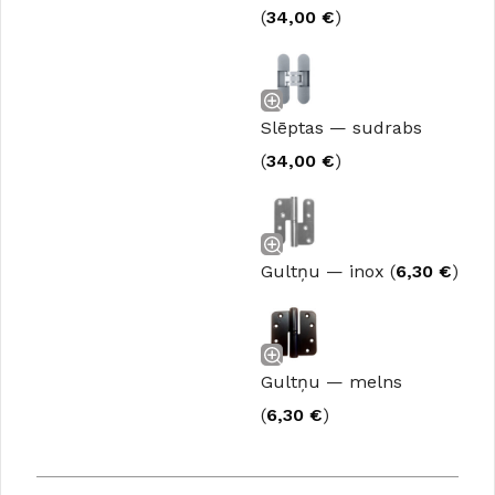
(
34,00
€
)
Slēptas — sudrabs
(
34,00
€
)
Gultņu — inox (
6,30
€
)
Gultņu — melns
(
6,30
€
)