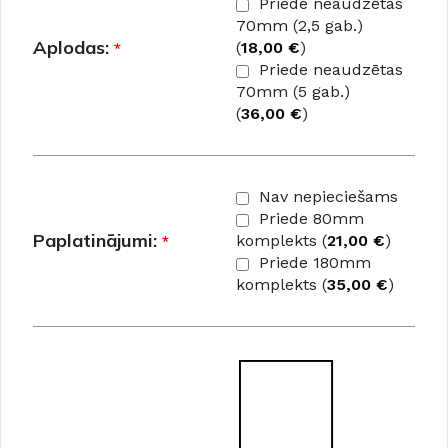
Priede neaudzētas
70mm (2,5 gab.)
Aplodas:
*
(
18,00
€
)
Priede neaudzētas
70mm (5 gab.)
(
36,00
€
)
Nav nepieciešams
Priede 80mm
Paplatinājumi:
*
komplekts (
21,00
€
)
Priede 180mm
komplekts (
35,00
€
)