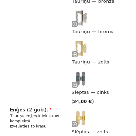
Tauriņu — bronza
Tauriņu — hroms
Tauriņu — zelts
Slēptas — cinks
(
34,00
€
)
Enģes (2 gab.):
*
Tauriņu enģes ir iekļautas
komplektā.
Izvēlieties to krāsu.
Slēptas — zelts