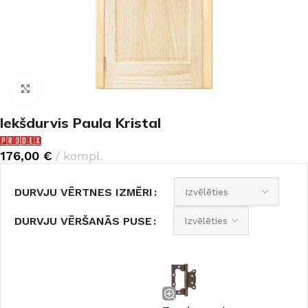
Noklikšķiniet, lai palielinātu
Iekšdurvis Paula Kristal
176,00
€
kompl.
DURVJU VĒRTNES IZMĒRI
DURVJU VĒRŠANĀS PUSE