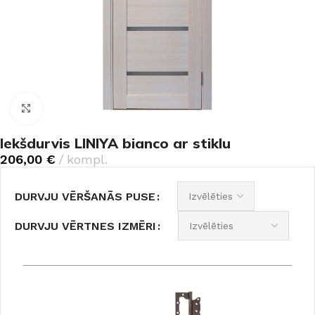
Noklikšķiniet, lai palielinātu
Iekšdurvis LINIYA bianco ar stiklu
206,00
€
kompl.
DURVJU VĒRŠANĀS PUSE
DURVJU VĒRTNES IZMĒRI