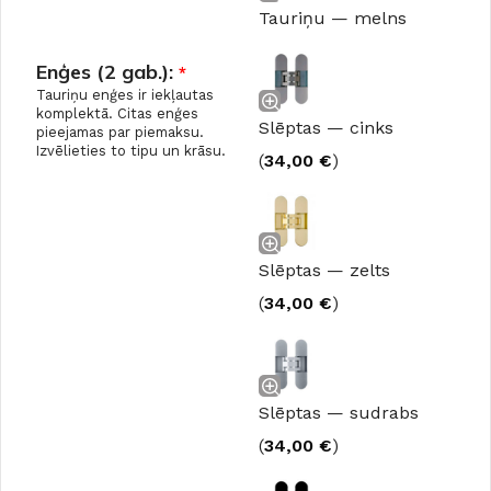
Tauriņu — melns
Enģes (2 gab.):
*
Tauriņu enģes ir iekļautas
komplektā. Citas enģes
Slēptas — cinks
pieejamas par piemaksu.
Izvēlieties to tipu un krāsu.
(
34,00
€
)
Slēptas — zelts
(
34,00
€
)
Slēptas — sudrabs
(
34,00
€
)