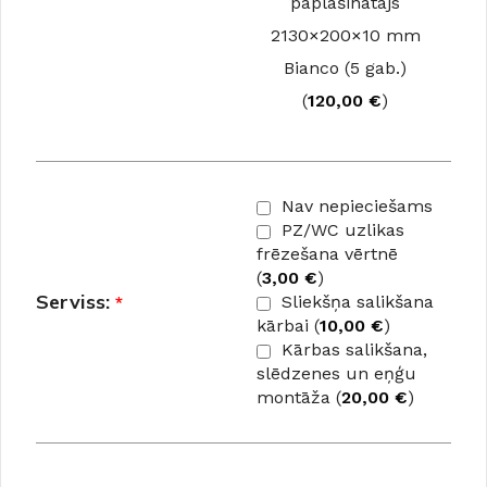
paplašinātājs
2130×200×10 mm
Bianco (5 gab.)
(
120,00
€
)
Nav nepieciešams
PZ/WC uzlikas
frēzešana vērtnē
(
3,00
€
)
Serviss:
*
Sliekšņa salikšana
kārbai (
10,00
€
)
Kārbas salikšana,
slēdzenes un eņģu
montāža (
20,00
€
)