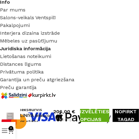
Info
Par mums
Salons-veikals Ventspilī
Pakalpojumi
Interjera dizaina izstrāde
Mēbeles uz pasūtījumu
Juridiska informācija
Lietošanas noteikumi
Distances līgums
Privātuma politika
Garantija un preču atgriezšana
Preču garantija
Iekšdurvis
206,00
€
IZVĒLĒTIES
NOPIRKT
LINIYA bianco
kompl.
OPCIJAS
TAGAD
ar stiklu
0