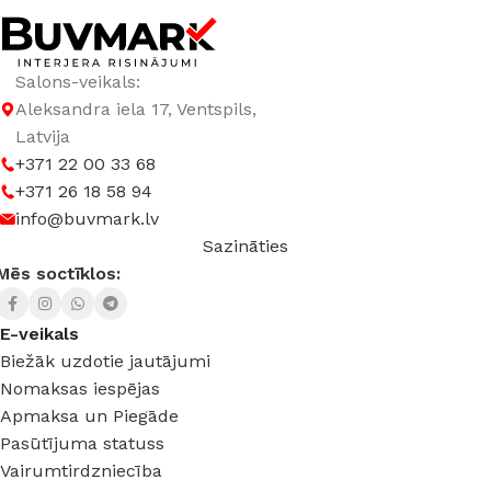
Salons-veikals:
Aleksandra iela 17, Ventspils,
Latvija
+371 22 00 33 68
+371 26 18 58 94
info@buvmark.lv
Sazināties
Mēs soctīklos:
E-veikals
Biežāk uzdotie jautājumi
Nomaksas iespējas
Apmaksa un Piegāde
Pasūtījuma statuss
Vairumtirdzniecība