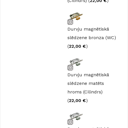
(Cilindrs) (
22,00
€
)
Durvju magnētiskā
slēdzene bronza (WC)
(
22,00
€
)
Durvju magnētiskā
slēdzene matēts
hroms (Cilindrs)
(
22,00
€
)