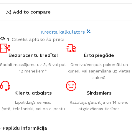
Add to compare
Kredīta kalkulators
1
Cilvēks aplūko šo preci
Bezprocentu kredīts!
Ērta piegāde
Sadali maksājumu uz 3, 6 vai pat
Omniva/Venipak pakomāti un
12 mēnešiem*
kurjeri, vai saņemšana uz vietas
salonā
Klientu atbalsts
Sirdsmiers
Izpalīdzīgs serviss:
Ražotāja garantija un 14 dienu
čatā, telefoniski, vai pa e-pastu
atgriezšanas tiesības
Papildu informācija