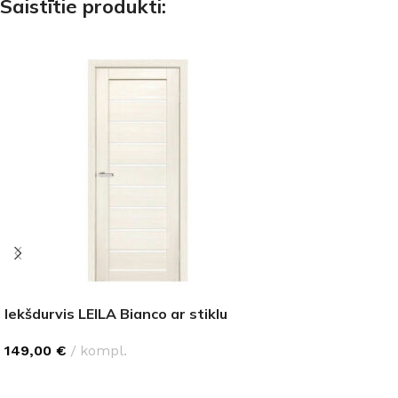
Saistītie produkti:
Iekšdurvis LEILA Bianco ar stiklu
149,00
€
kompl.
IZVĒLĒTIES OPCIJAS