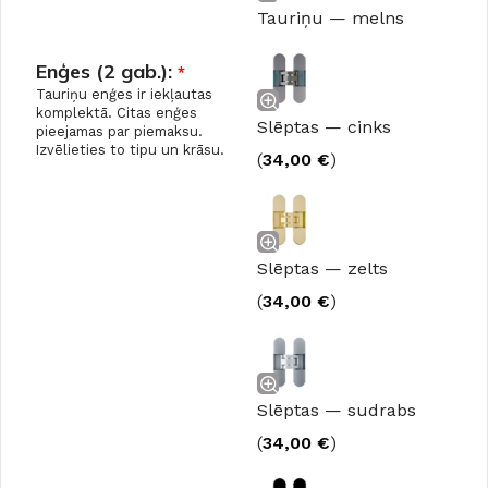
Tauriņu — melns
Enģes (2 gab.):
*
Tauriņu enģes ir iekļautas
komplektā. Citas enģes
Slēptas — cinks
pieejamas par piemaksu.
Izvēlieties to tipu un krāsu.
(
34,00
€
)
Slēptas — zelts
(
34,00
€
)
Slēptas — sudrabs
(
34,00
€
)