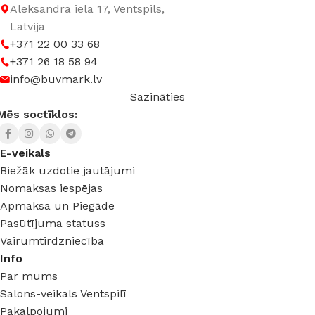
Aleksandra iela 17, Ventspils,
Latvija
+371 22 00 33 68
+371 26 18 58 94
info@buvmark.lv
Sazināties
Mēs soctīklos:
E-veikals
Biežāk uzdotie jautājumi
Nomaksas iespējas
Apmaksa un Piegāde
Pasūtījuma statuss
Vairumtirdzniecība
Info
Par mums
Salons-veikals Ventspilī
Pakalpojumi