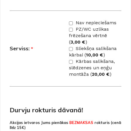
Nav nepieciešams
PZ/WC uzlikas
frēzešana vērtnē
(
3,00
€
)
Serviss:
*
Sliekšņa salikšana
kārbai (
10,00
€
)
Kārbas salikšana,
slēdzenes un eņģu
montāža (
20,00
€
)
Durvju rokturis dāvanā!
Akcijas ietvaros Jums pienākas
BEZMAKSAS
rokturis (cenā
līdz 15€)