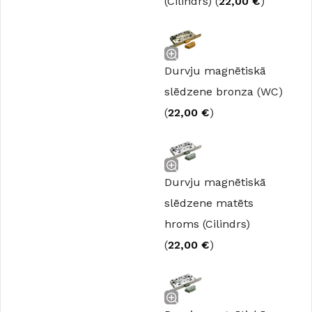
(Cilindrs) (
22,00
€
)
Durvju magnētiskā
slēdzene bronza (WC)
(
22,00
€
)
Durvju magnētiskā
slēdzene matēts
hroms (Cilindrs)
(
22,00
€
)