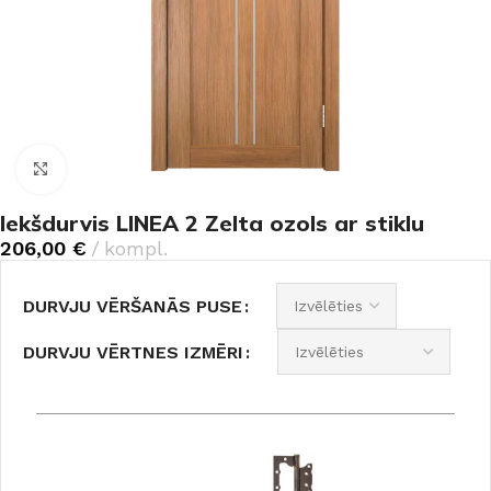
Noklikšķiniet, lai palielinātu
Iekšdurvis LINEA 2 Zelta ozols ar stiklu
206,00
€
kompl.
DURVJU VĒRŠANĀS PUSE
DURVJU VĒRTNES IZMĒRI