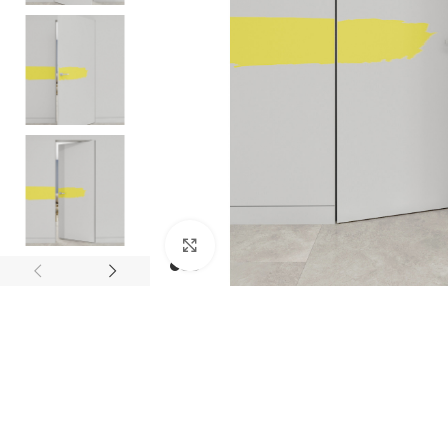
Noklikšķiniet, lai palielinātu