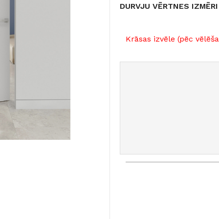
DURVJU VĒRTNES IZMĒRI
Krāsas izvēle (pēc vēlēš