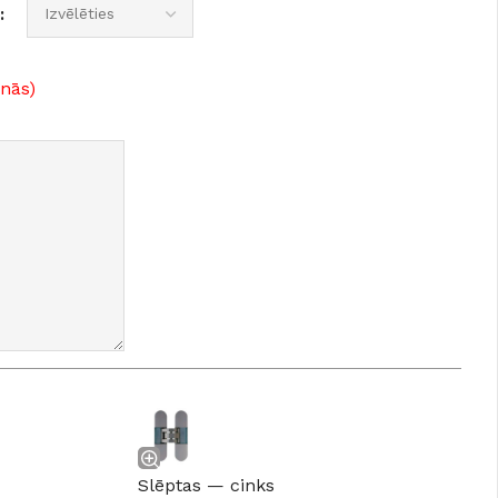
anās)
Slēptas — cinks