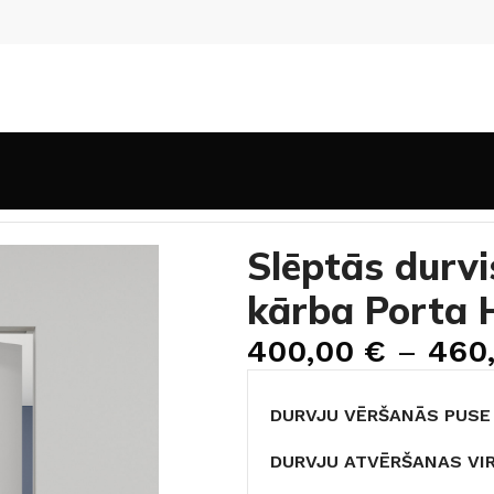
lēptās durvis krāsošanai alumīnija kārba Porta HIDE DSP
Slēptās durvi
kārba Porta 
400,00
€
–
460
DURVJU VĒRŠANĀS PUSE
DURVJU ATVĒRŠANAS VI