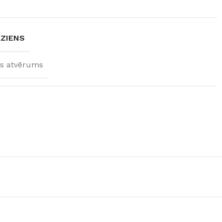
RZIENS
is atvērums