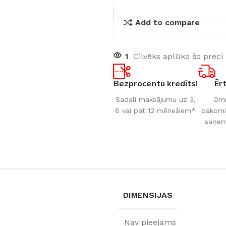
Add to compare
1
Cilvēks aplūko šo preci
Bezprocentu kredīts!
Ēr
Sadali maksājumu uz 3,
Omn
6 vai pat 12 mēnešiem*
pakomāt
saņem
DIMENSIJAS
Nav pieejams