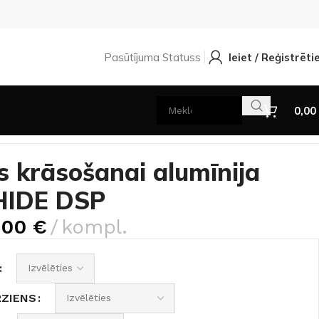
Pasūtījuma Statuss
Ieiet / Reģistrēti
0,00
s krāsošanai alumīnija
HIDE DSP
,00
€
kompl.
RZIENS