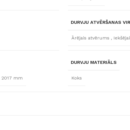
DURVJU ATVĒRŠANAS VI
Ārējais atvērums
,
Iekšēja
DURVJU MATERIĀLS
× 2017 mm
Koks