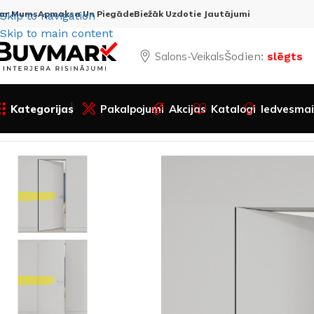
ar Mums
Apmaksa Un Piegāde
Biežāk Uzdotie Jautājumi
Skip to navigation
Skip to main content
Salons-Veikals
Šodien:
slēgts
Kategorijas
Pakalpojumi
Akcijas
Katalogi
Iedvesmai
Sākums
Visas preces
Durvis
Iekšdurvis
Slēptās durvis
S