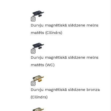
GRĪDĀM
Apakšklāji
Grīdlīstes un aksesuāri
Durvju magnētiskā slēdzene melns
sastādījuši
matēts (Cilindrs)
Durvju magnētiskā slēdzene melns
matēts (WC)
Durvju magnētiskā slēdzene bronza
(Cilindrs)