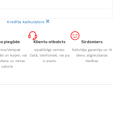
Kredīta kalkulators
ta piegāde
Klientu atbalsts
Sirdsmiers
iva/Venipak
Izpalīdzīgs serviss:
Ražotāja garantija un 14
i un kurjeri, vai
čatā, telefoniski, vai pa
dienu atgriezšanas
šana uz vietas
e-pastu
tiesības
salonā