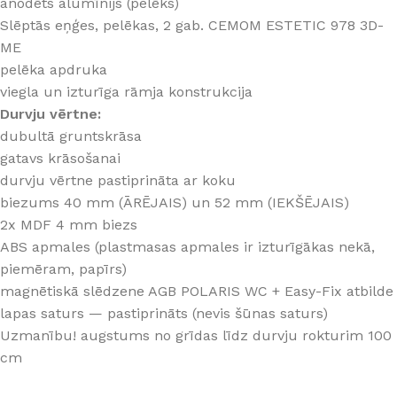
anodēts alumīnijs (pelēks)
Slēptās eņģes, pelēkas, 2 gab. CEMOM ESTETIC 978 3D-
ME
pelēka apdruka
viegla un izturīga rāmja konstrukcija
Durvju vērtne:
dubultā gruntskrāsa
gatavs krāsošanai
durvju vērtne pastiprināta ar koku
biezums 40 mm (ĀRĒJAIS) un 52 mm (IEKŠĒJAIS)
2x MDF 4 mm biezs
ABS apmales (plastmasas apmales ir izturīgākas nekā,
piemēram, papīrs)
magnētiskā slēdzene AGB POLARIS WC + Easy-Fix atbilde
lapas saturs — pastiprināts (nevis šūnas saturs)
Uzmanību! augstums no grīdas līdz durvju rokturim 100
cm