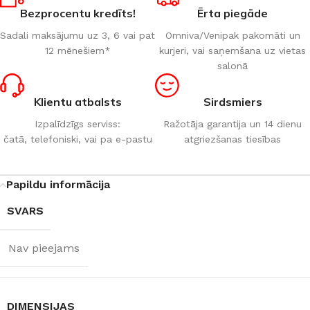
Bezprocentu kredīts!
Ērta piegāde
Sadali maksājumu uz 3, 6 vai pat
Omniva/Venipak pakomāti un
12 mēnešiem*
kurjeri, vai saņemšana uz vietas
salonā
Klientu atbalsts
Sirdsmiers
Izpalīdzīgs serviss:
Ražotāja garantija un 14 dienu
čatā, telefoniski, vai pa e-pastu
atgriezšanas tiesības
Papildu informācija
SVARS
Nav pieejams
DIMENSIJAS