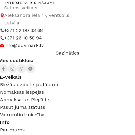
Salons-veikals:
Aleksandra iela 17, Ventspils,
Latvija
+371 22 00 33 68
+371 26 18 58 94
info@buvmark.lv
Sazināties
Mēs soctīklos:
E-veikals
Biežāk uzdotie jautājumi
Nomaksas iespējas
Apmaksa un Piegāde
Pasūtījuma statuss
Vairumtirdzniecība
Info
Par mums