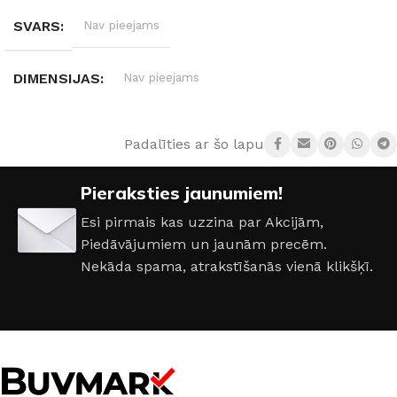
SVARS
Nav pieejams
DIMENSIJAS
Nav pieejams
DURVJU VĒRŠANĀS PUSE
Kreisā
,
Labā
Padalīties ar šo lapu:
DURVJU ATVĒRŠANAS VIRZIENS
Pieraksties jaunumiem!
Esi pirmais kas uzzina par Akcijām,
Ārējais atvērums
,
Iekšējais atvērums
Piedāvājumiem un jaunām precēm.
Nekāda spama, atrakstīšanās vienā klikšķī.
DURVJU VĒRTNES IZMĒRI
600 × 2000 mm
,
700 × 2000 mm
,
800 × 2000 mm
,
900 ×
2000 mm
DURVJU MATERIĀLS
Koks