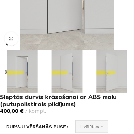
Noklikšķiniet, lai palielinātu
Sleptās durvis krāsošanai ar ABS malu
(putupolistirols pildījums)
400,00
€
kompl.
DURVJU VĒRŠANĀS PUSE