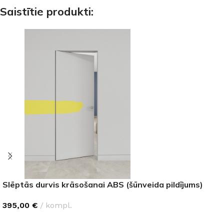
Saistītie produkti:
Slēptās durvis krāsošanai ABS (šūnveida pildījums)
395,00
€
kompl.
IZVĒLĒTIES OPCIJAS