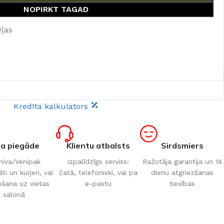
NOPIRKT TAGAD
ēļas
Kredīta kalkulators
ta piegāde
Klientu atbalsts
Sirdsmiers
iva/Venipak
Izpalīdzīgs serviss:
Ražotāja garantija un 14
i un kurjeri, vai
čatā, telefoniski, vai pa
dienu atgriezšanas
šana uz vietas
e-pastu
tiesības
salonā