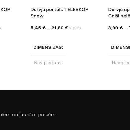
SKOP
Durvju portāls TELESKOP
Durvju a
Snow
Gaiši pel
.
5,45
€
–
21,80
€
gab.
3,90
€
–
IZVĒLĒTIES OPCIJAS
IZVĒLĒTI
DIMENSIJAS
DIMENS
Nav pieejams
Nav pie
20 cm
PILNI IZMĒRI
IZMĒRI
2130×100×10 mm
,
2130×200×10 mm
jumiem un jaunām precēm.
IZMĒRI
100 cm
,
200 cm