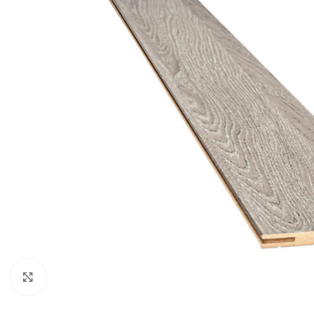
Noklikšķiniet, lai palielinātu