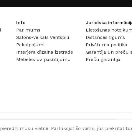
Info
Juridiska informācij
i
Par mums
Lietošanas noteikum
Salons-veikals Ventspilī
Distances līgums
Pakalpojumi
Privātuma politika
Interjera dizaina izstrāde
Garantija un preču 
Mēbeles uz pasūtījumu
Preču garantija
pieredzi mūsu vietnē. Pārlūkojot šo vietni, jūs piekrītat 