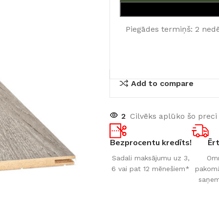
Piegādes termiņš: 2 ned
Add to compare
2
Cilvēks aplūko šo preci
Bezprocentu kredīts!
Ēr
Sadali maksājumu uz 3,
Omn
6 vai pat 12 mēnešiem*
pakomāt
saņem