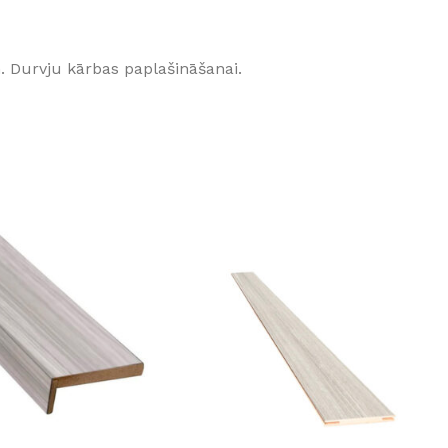
GRĪDĀM
Apakšklāji
 Durvju kārbas paplašināšanai.
Grīdlīstes un aksesuāri
sastādījuši