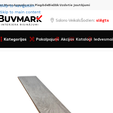
ar Mums
Apmaksa Un Piegāde
Biežāk Uzdotie Jautājumi
Skip to navigation
Skip to main content
Salons-Veikals
Šodien:
slēgts
Kategorijas
Pakalpojumi
Akcijas
Katalogi
Iedvesmai
Sākums
Visas preces
Durvis
Iekšdurvis
Iekšdurvju papil