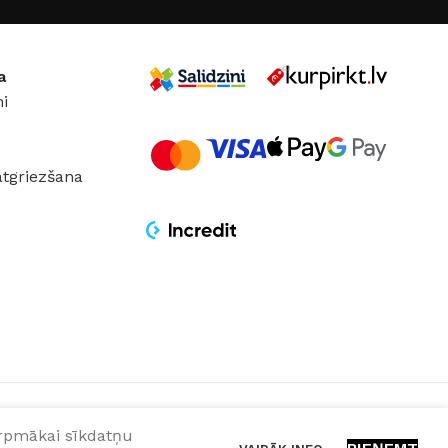
a
i
atgriezšana
turpmākai sīkdatņu