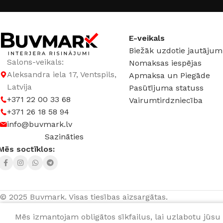
E-veikals
Biežāk uzdotie jautājum
Salons-veikals:
Nomaksas iespējas
Aleksandra iela 17, Ventspils,
Apmaksa un Piegāde
Latvija
Pasūtījuma statuss
+371 22 00 33 68
Vairumtirdzniecība
+371 26 18 58 94
info@buvmark.lv
Sazināties
Mēs soctīklos:
© 2025 Buvmark.
Visas tiesības aizsargātas.
Mēs izmantojam obligātos sīkfailus, lai uzlabotu jūsu 