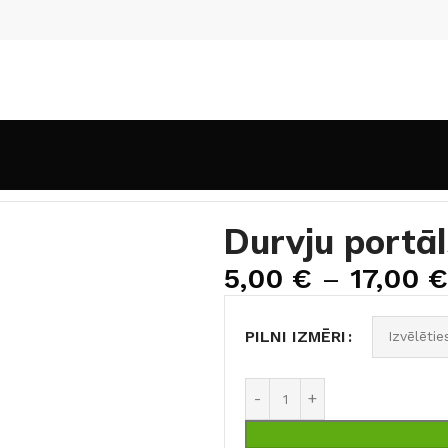
dinājumi
Durvju portāls TELESKOP Pelnu ozols
Durvju portā
5,00
€
–
17,00
€
PILNI IZMĒRI