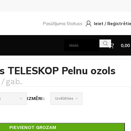
Pasūtījuma Statuss
Ieiet / Reģistrēti
0,00
ls TELESKOP Pelnu ozols
gab.
IZMĒRI
PIEVIENOT GROZAM