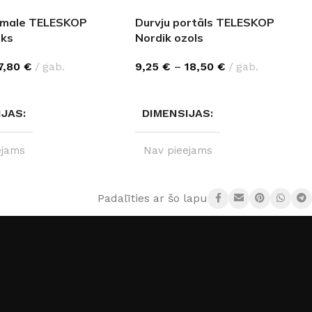
pmale TELESKOP
Durvju portāls TELESKOP
ēks
Nordik ozols
7,80
€
gab.
9,25
€
–
18,50
€
gab.
ES OPCIJAS
IZVĒLĒTIES OPCIJAS
IJAS
DIMENSIJAS
ejams
Nav pieejams
110 cm
,
220 cm
IZMĒRI
100 cm
,
200 cm
Padalīties ar šo lapu: