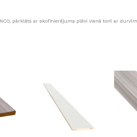
Klinkera
Mozaīkas
AUNUMS!
IESKATIES!
 pārklāts ar ekofinierējuma plēvi vienā tonī ar durvīm.
ļi
FLĪŽU KOLEKCIJAS
Aplūkojiet ražotāja kolekcijas, kuras 
profesionāli interjera dizaineri