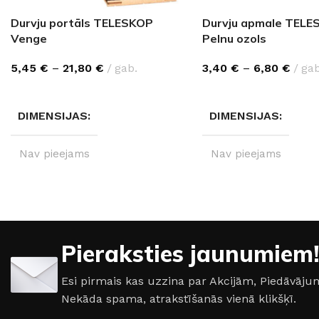
Durvju portāls TELESKOP
Durvju apmale TELE
Venge
Pelnu ozols
5,45
€
–
21,80
€
gab.
3,40
€
–
6,80
€
gab
IZVĒLĒTIES OPCIJAS
IZVĒLĒTIES OPCIJAS
DIMENSIJAS
DIMENSIJAS
Nav pieejams
Nav pieejams
PILNI IZMĒRI
IZMĒRI
110 cm
,
2
2130×100×10 mm
,
Pieraksties jaunumiem!
2130×200×10 mm
Esi pirmais kas uzzina par Akcijām, Piedāvā
IZMĒRI
100 cm
,
200 cm
Nekāda spama, atrakstīšanās vienā klikšķī.