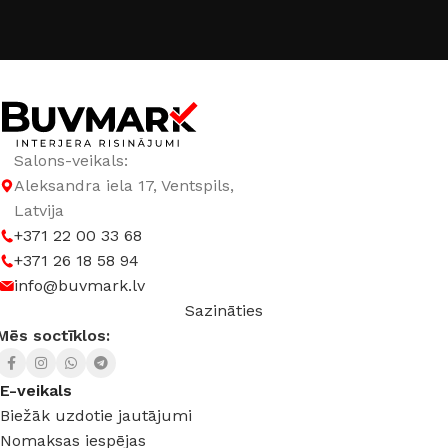
Salons-veikals:
Aleksandra iela 17, Ventspils,
Latvija
+371 22 00 33 68
+371 26 18 58 94
info@buvmark.lv
Sazināties
Mēs soctīklos:
E-veikals
Biežāk uzdotie jautājumi
Nomaksas iespējas