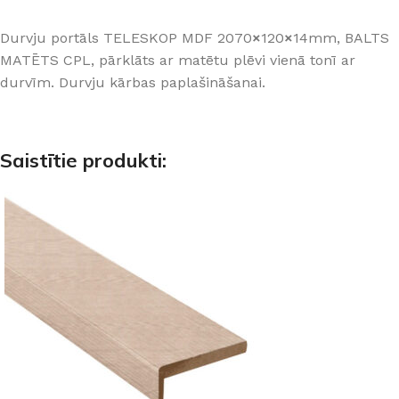
Durvju portāls TELESKOP MDF 2070
×
120
×
14mm, BALTS
MATĒTS CPL, pārklāts ar matētu plēvi vienā tonī ar
durvīm. Durvju kārbas paplašināšanai.
Saistītie produkti: