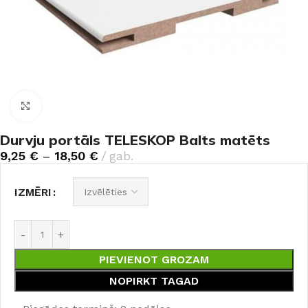
Noklikšķiniet, lai palielinātu
Durvju portāls TELESKOP Balts matēts
9,25
€
–
18,50
€
gab.
IZMĒRI
PIEVIENOT GROZAM
NOPIRKT TAGAD