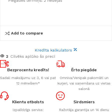
Piegādes termiņš: 2 nedēļas
Add to compare
Kredīta kalkulators
2
Cilvēks aplūko šo preci
Bezprocentu kredīts!
Ērta piegāde
Sadali maksājumu uz 3, 6 vai pat
Omniva/Venipak pakomāti un
12 mēnešiem*
kurjeri, vai saņemšana uz vietas
salonā
Klientu atbalsts
Sirdsmiers
Izpalīdzīgs serviss:
Ražotāja garantija un 14 dienu