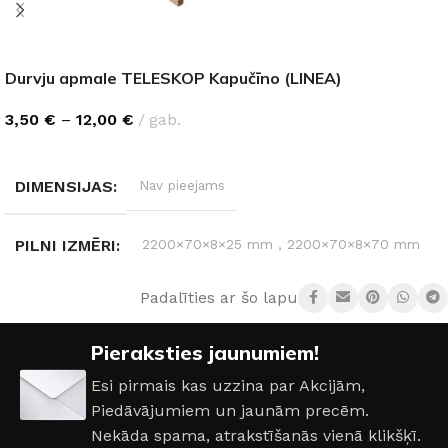
Durvju apmale TELESKOP Kapučīno (LINEA)
3,50
€
–
12,00
€
gab.
IZVĒLĒTIES OPCIJAS
DIMENSIJAS
Nav pieejams
PILNI IZMĒRI
2200×70×8×25 mm
,
2200×70×8×70 mm
Padalīties ar šo lapu:
IZMĒRI
110 cm
,
220 cm
Pieraksties jaunumiem!
Esi pirmais kas uzzina par Akcijām,
Piedāvājumiem un jaunām precēm.
Nekāda spama, atrakstīšanās vienā klikšķī.