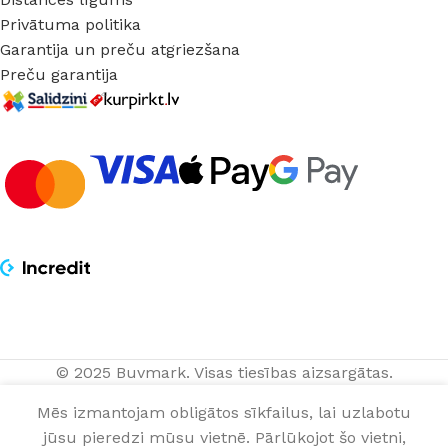
Privātuma politika
Garantija un preču atgriezšana
Preču garantija
© 2025 Buvmark.
Visas tiesības aizsargātas.
Durvju
3,50
€
–
IZVĒLĒTIES
NOPIRKT
apmale
12,00
€
Mēs izmantojam obligātos sīkfailus, lai uzlabotu
TELESKOP
OPCIJAS
TAGAD
gab.
Venge
jūsu pieredzi mūsu vietnē. Pārlūkojot šo vietni,
0