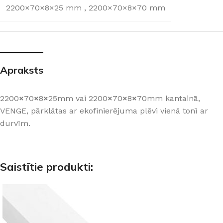
2200×70×8×25 mm
,
2200×70×8×70 mm
Apraksts
2200
×
70
×
8
×
25mm vai 2200
×
70
×
8
×
70mm kantainā,
VENGE, pārklātas ar ekofinierējuma plēvi vienā tonī ar
durvīm.
Saistītie produkti: