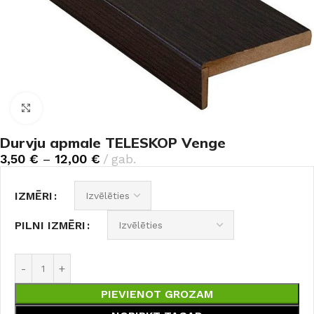
Noklikšķiniet, lai palielinātu
Durvju apmale TELESKOP Venge
3,50
€
–
12,00
€
gab.
IZMĒRI
PILNI IZMĒRI
PIEVIENOT GROZAM