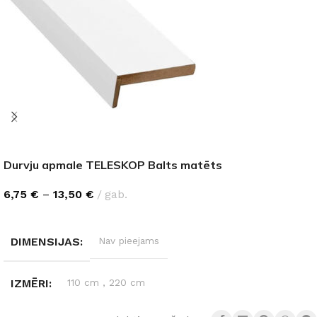
Durvju apmale TELESKOP Balts matēts
6,75
€
–
13,50
€
gab.
IZVĒLĒTIES OPCIJAS
DIMENSIJAS
Nav pieejams
IZMĒRI
110 cm
,
220 cm