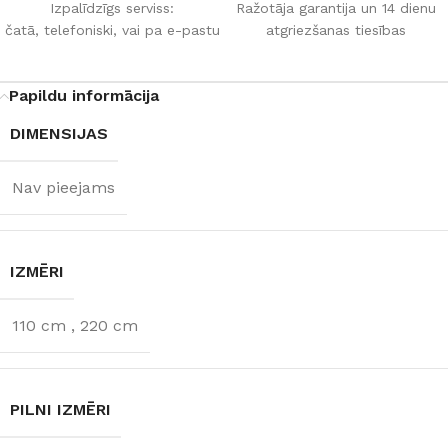
Izpalīdzīgs serviss:
Ražotāja garantija un 14 dienu
čatā, telefoniski, vai pa e-pastu
atgriezšanas tiesības
Papildu informācija
DIMENSIJAS
Nav pieejams
IZMĒRI
110 cm
,
220 cm
PILNI IZMĒRI