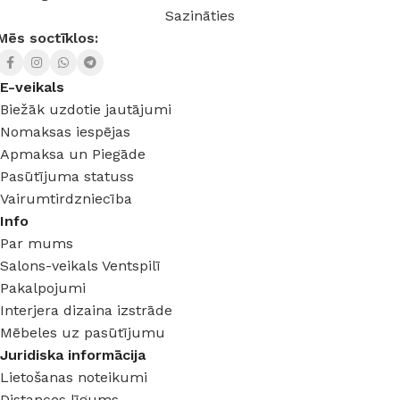
Sazināties
Mēs soctīklos:
E-veikals
Biežāk uzdotie jautājumi
Nomaksas iespējas
Apmaksa un Piegāde
Pasūtījuma statuss
Vairumtirdzniecība
Info
Par mums
Salons-veikals Ventspilī
Pakalpojumi
Interjera dizaina izstrāde
Mēbeles uz pasūtījumu
Juridiska informācija
Lietošanas noteikumi
Distances līgums