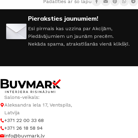
Padalīties ar šo lapu:
Pieraksties jaunumiem!
Esi pirmais kas uzzina par Akcijām,
Piedāvājumiem un jaunām precēm.
Nekāda spama, atrakstīšanās vienā klikšķī.
Salons-veikals:
Aleksandra iela 17, Ventspils,
Latvija
+371 22 00 33 68
+371 26 18 58 94
info@buvmark.lv