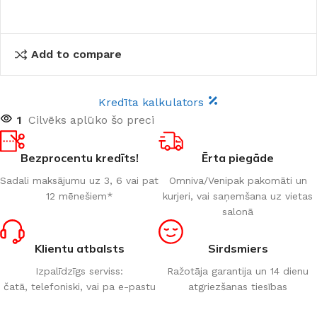
Add to compare
Kredīta kalkulators
1
Cilvēks aplūko šo preci
Bezprocentu kredīts!
Ērta piegāde
Sadali maksājumu uz 3, 6 vai pat
Omniva/Venipak pakomāti un
12 mēnešiem*
kurjeri, vai saņemšana uz vietas
salonā
Klientu atbalsts
Sirdsmiers
Izpalīdzīgs serviss:
Ražotāja garantija un 14 dienu
čatā, telefoniski, vai pa e-pastu
atgriezšanas tiesības