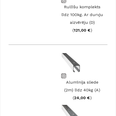
Rullīšu komplekts
līdz 100kg. Ar durvju
aizvērēju (D)
(
121,00
€
)
Alumīnija sliede
(2m) līdz 40kg (A)
(
24,00
€
)