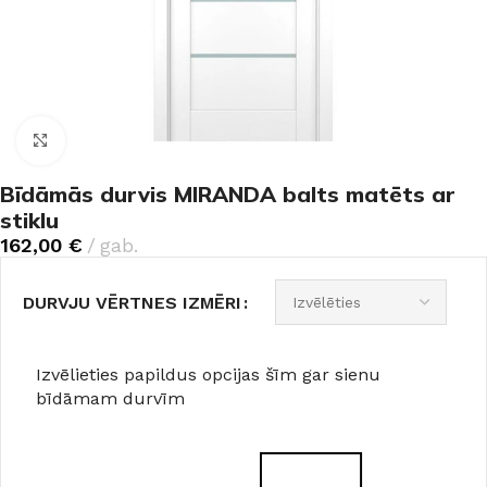
Noklikšķiniet, lai palielinātu
Bīdāmās durvis MIRANDA balts matēts ar
stiklu
162,00
€
gab.
DURVJU VĒRTNES IZMĒRI
Izvēlieties papildus opcijas šīm gar sienu
bīdāmam durvīm