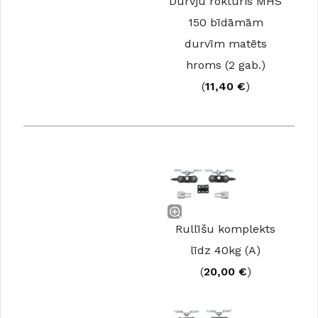
Durvju rokturis MHS
150 bīdāmām
durvīm matēts
hroms (2 gab.)
(
11,40
€
)
Rullīšu komplekts
līdz 40kg (A)
(
20,00
€
)