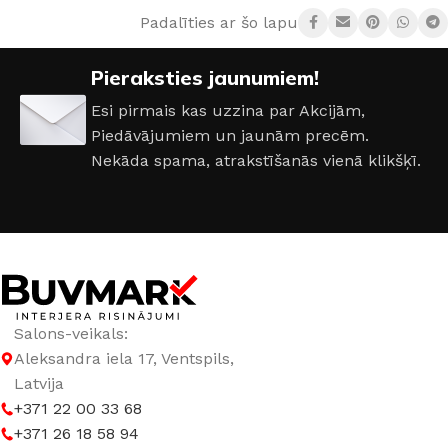
Padalīties ar šo lapu:
DURVJU VĒRTNES IZMĒRI
Pieraksties jaunumiem!
600 × 2000 mm
,
700 × 2000 mm
,
800 × 2000 mm
,
900 ×
2000 mm
Esi pirmais kas uzzina par Akcijām,
Piedāvājumiem un jaunām precēm.
DURVJU MATERIĀLS
ar Stiklu
,
Ekofinieris
Nekāda spama, atrakstīšanās vienā klikšķī.
Salons-veikals:
Aleksandra iela 17, Ventspils,
Latvija
+371 22 00 33 68
+371 26 18 58 94