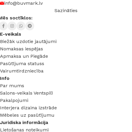
info@buvmark.lv
Sazināties
Mēs soctīklos:
E-veikals
Biežāk uzdotie jautājumi
Nomaksas iespējas
Apmaksa un Piegāde
Pasūtījuma statuss
Vairumtirdzniecība
Info
Par mums
Salons-veikals Ventspilī
Pakalpojumi
Interjera dizaina izstrāde
Mēbeles uz pasūtījumu
Juridiska informācija
Lietošanas noteikumi