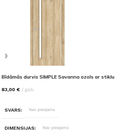
Bīdāmās durvis SIMPLE Savanna ozols ar stiklu
83,00
€
gab.
IZVĒLĒTIES OPCIJAS
SVARS
Nav pieejams
DIMENSIJAS
Nav pieejams