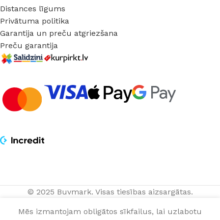
Distances līgums
Privātuma politika
Garantija un preču atgriezšana
Preču garantija
© 2025 Buvmark.
Visas tiesības aizsargātas.
Bīdāmās durvis
162,00
€
IZVĒLĒTIES
NOPIRKT
MIRANDA balts
Mēs izmantojam obligātos sīkfailus, lai uzlabotu
matēts ar
gab.
OPCIJAS
TAGAD