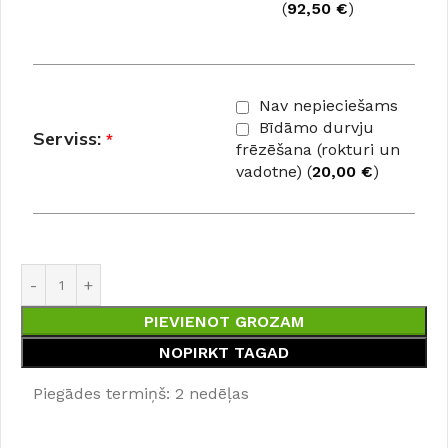
(
92,50
€
)
Nav nepieciešams
Bīdāmo durvju
Serviss:
*
frēzēšana (rokturi un
vadotne) (
20,00
€
)
PIEVIENOT GROZAM
NOPIRKT TAGAD
Piegādes termiņš: 2 nedēļas