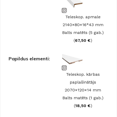
Teleskop. apmale
2140×80×16*43 mm
Balts matēts (5 gab.)
(
67,50
€
)
Papildus elementi:
Teleskop. kārbas
paplašinātājs
2070×120×14 mm
Balts matēts (1 gab.)
(
18,50
€
)