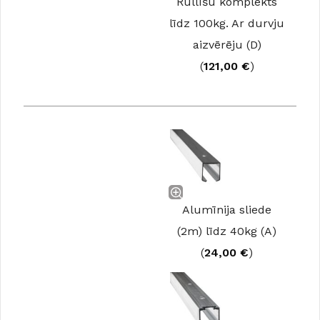
Rullīšu komplekts
līdz 100kg. Ar durvju
aizvērēju (D)
(
121,00
€
)
Alumīnija sliede
(2m) līdz 40kg (A)
(
24,00
€
)