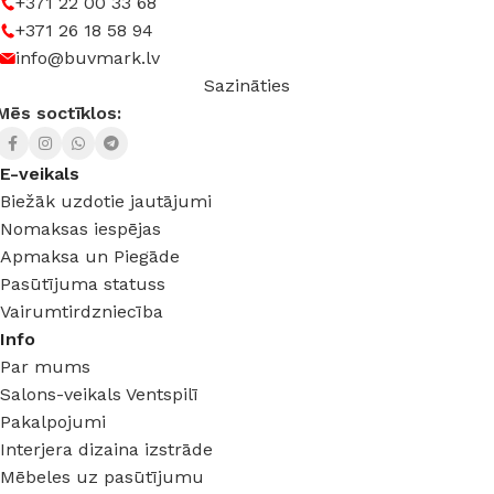
+371 22 00 33 68
+371 26 18 58 94
info@buvmark.lv
Sazināties
Mēs soctīklos:
E-veikals
Biežāk uzdotie jautājumi
Nomaksas iespējas
Apmaksa un Piegāde
Pasūtījuma statuss
Vairumtirdzniecība
Info
Par mums
Salons-veikals Ventspilī
Pakalpojumi
Interjera dizaina izstrāde
Mēbeles uz pasūtījumu