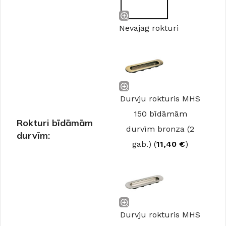
Nevajag rokturi
Durvju rokturis MHS
150 bīdāmām
Rokturi bīdāmām
durvīm bronza (2
durvīm:
gab.) (
11,40
€
)
Durvju rokturis MHS