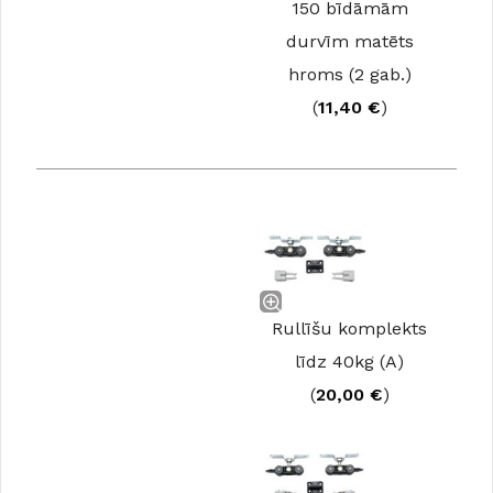
150 bīdāmām
durvīm matēts
hroms (2 gab.)
(
11,40
€
)
Rullīšu komplekts
līdz 40kg (A)
(
20,00
€
)