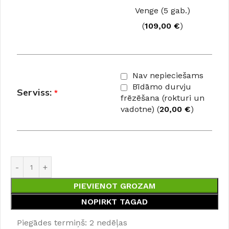
Venge (5 gab.)
(
109,00
€
)
Nav nepieciešams
Bīdāmo durvju
Serviss:
*
frēzēšana (rokturi un
vadotne) (
20,00
€
)
PIEVIENOT GROZAM
NOPIRKT TAGAD
Piegādes termiņš: 2 nedēļas