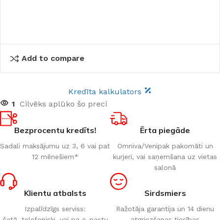
Add to compare
Kredīta kalkulators
1
Cilvēks aplūko šo preci
Bezprocentu kredīts!
Ērta piegāde
Sadali maksājumu uz 3, 6 vai pat
Omniva/Venipak pakomāti un
12 mēnešiem*
kurjeri, vai saņemšana uz vietas
salonā
Klientu atbalsts
Sirdsmiers
Izpalīdzīgs serviss:
Ražotāja garantija un 14 dienu
čatā, telefoniski, vai pa e-pastu
atgriezšanas tiesības