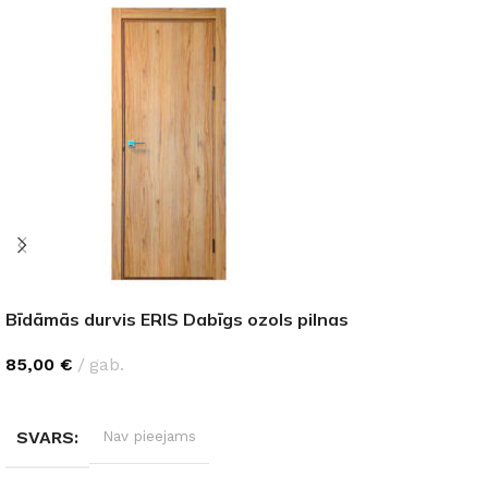
Bīdāmās durvis ERIS Dabīgs ozols pilnas
85,00
€
gab.
IZVĒLĒTIES OPCIJAS
SVARS
Nav pieejams