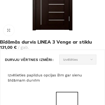
Noklikšķiniet, lai palielinātu
Bīdāmās durvis LINEA 3 Venge ar stiklu
131,00
€
gab.
DURVJU VĒRTNES IZMĒRI
Izvēlieties papildus opcijas šīm gar sienu
bīdāmam durvīm