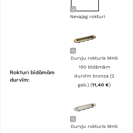
Nevajag rokturi
Durvju rokturis MHS
150 bīdāmām
Rokturi bīdāmām
durvīm bronza (2
durvīm:
gab.) (
11,40
€
)
Durvju rokturis MHS