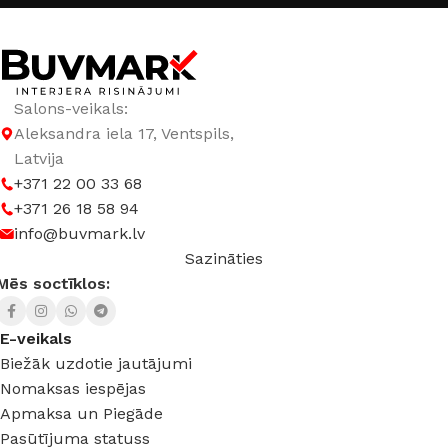
Salons-veikals:
Aleksandra iela 17, Ventspils,
Latvija
+371 22 00 33 68
+371 26 18 58 94
info@buvmark.lv
Sazināties
Mēs soctīklos:
E-veikals
Biežāk uzdotie jautājumi
Nomaksas iespējas
Apmaksa un Piegāde
Pasūtījuma statuss