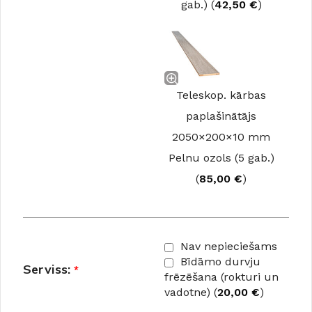
gab.) (
42,50
€
)
Teleskop. kārbas
paplašinātājs
2050×200×10 mm
Pelnu ozols (5 gab.)
(
85,00
€
)
Nav nepieciešams
Bīdāmo durvju
Serviss:
*
frēzēšana (rokturi un
vadotne) (
20,00
€
)