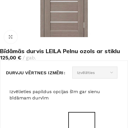
Noklikšķiniet, lai palielinātu
Bīdāmās durvis LEILA Pelnu ozols ar stiklu
125,00
€
gab.
DURVJU VĒRTNES IZMĒRI
Izvēlieties papildus opcijas šīm gar sienu
bīdāmam durvīm