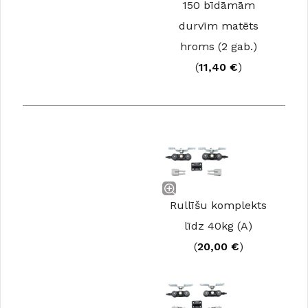
150 bīdāmām
durvīm matēts
hroms (2 gab.)
(
11,40
€
)
Rullīšu komplekts
līdz 40kg (A)
(
20,00
€
)