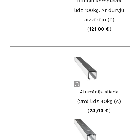
Rullīšu komplekts
līdz 100kg. Ar durvju
aizvērēju (D)
(
121,00
€
)
Alumīnija sliede
(2m) līdz 40kg (A)
(
24,00
€
)