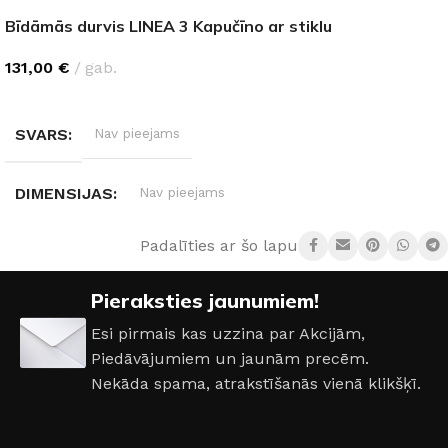
Bīdāmās durvis LINEA 3 Kapučīno ar stiklu
131,00
€
gab.
IZVĒLĒTIES OPCIJAS
SVARS
Nav pieejams
DIMENSIJAS
Nav pieejams
Padalīties ar šo lapu:
DURVJU VĒRTNES IZMĒRI
Pieraksties jaunumiem!
600 × 2000 mm
,
700 × 2000 mm
,
800 × 2000 mm
,
900 ×
2000 mm
Esi pirmais kas uzzina par Akcijām,
Piedāvājumiem un jaunām precēm.
DURVJU MATERIĀLS
ar Stiklu
,
Ekofinieris
Nekāda spama, atrakstīšanās vienā klikšķī.