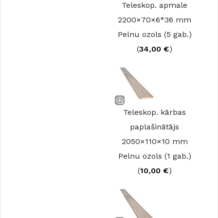
Teleskop. apmale
2200×70×6*36 mm
Pelnu ozols (5 gab.)
(
34,00
€
)
Teleskop. kārbas
paplašinātājs
2050×110×10 mm
Pelnu ozols (1 gab.)
(
10,00
€
)