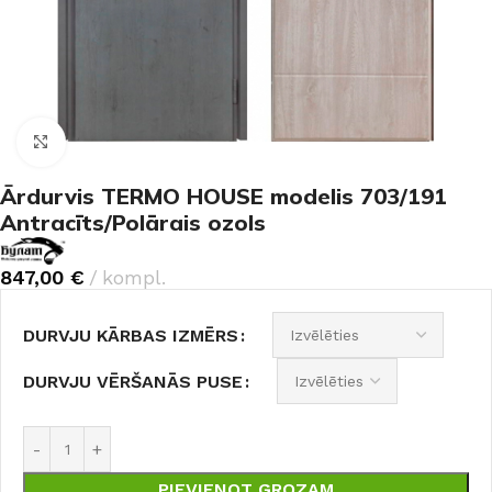
Noklikšķiniet, lai palielinātu
Ārdurvis TERMO HOUSE modelis 703/191
Antracīts/Polārais ozols
847,00
€
kompl.
DURVJU KĀRBAS IZMĒRS
DURVJU VĒRŠANĀS PUSE
PIEVIENOT GROZAM