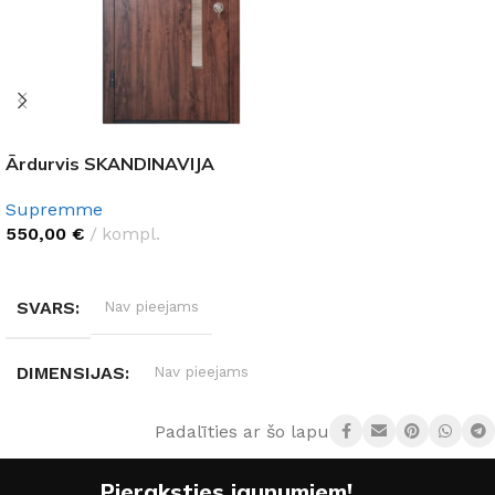
Ārdurvis SKANDINAVIJA
Supremme
550,00
€
kompl.
IZVĒLĒTIES OPCIJAS
SVARS
Nav pieejams
DIMENSIJAS
Nav pieejams
Padalīties ar šo lapu:
DURVJU MATERIĀLS
Metāls
Pieraksties jaunumiem!