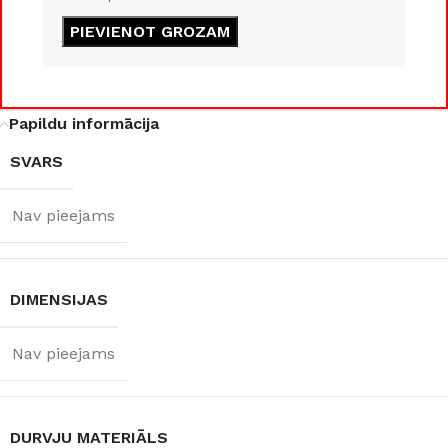
PIEVIENOT GROZAM
850 × 2050 mm
,
950 × 2050 mm
DURVJU
Papildu informācija
VĒRŠANĀS
SVARS
PUSE
Nav pieejams
Kreisā
,
Labā
RAŽOTĀJS
Bulat
DIMENSIJAS
Nav pieejams
DURVJU MATERIĀLS