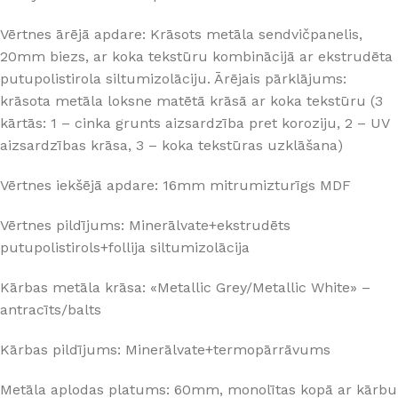
Vērtnes ārējā apdare: Krāsots metāla sendvičpanelis,
20mm biezs, ar koka tekstūru kombinācijā ar ekstrudēta
putupolistirola siltumizolāciju. Ārējais pārklājums:
krāsota metāla loksne matētā krāsā ar koka tekstūru (3
kārtās: 1 – cinka grunts aizsardzība pret koroziju, 2 – UV
aizsardzības krāsa, 3 – koka tekstūras uzklāšana)
Vērtnes iekšējā apdare: 16mm mitrumizturīgs MDF
Vērtnes pildījums: Minerālvate+ekstrudēts
putupolistirols+follija siltumizolācija
Kārbas metāla krāsa: «Metallic Grey/Metallic White» –
antracīts/balts
Kārbas pildījums: Minerālvate+termopārrāvums
Metāla aplodas platums: 60mm, monolītas kopā ar kārbu