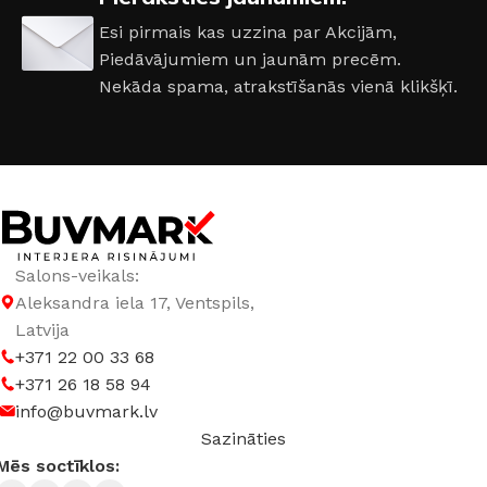
DURVJU KĀRBAS IZMĒRS
Esi pirmais kas uzzina par Akcijām,
Piedāvājumiem un jaunām precēm.
860 × 2050 mm
,
960 × 2050 mm
Nekāda spama, atrakstīšanās vienā klikšķī.
DURVJU VĒRŠANĀS PUSE
Kreisā
,
Labā
RAŽOTĀJS
Supremme
Salons-veikals:
Aleksandra iela 17, Ventspils,
Latvija
+371 22 00 33 68
+371 26 18 58 94
info@buvmark.lv
Sazināties
Mēs soctīklos: