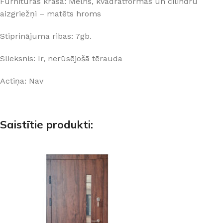
Furnitūras krāsa: Melns, kvadrātformas un cilindru
aizgriežņi – matēts hroms
Stiprinājuma ribas: 7gb.
Slieksnis: Ir, nerūsējošā tērauda
Actiņa: Nav
Saistītie produkti: