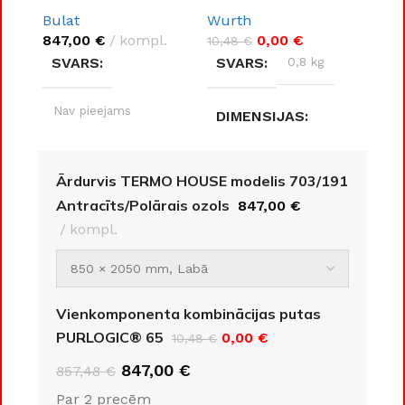
703/191
PURLOGIC® 65
Bulat
Wurth
Antracīts/Polārais
847,00
€
kompl.
0,00
€
ozols
10,48
€
SVARS
SVARS
0,8 kg
Nav pieejams
DIMENSIJAS
DIMENSIJAS
8 × 8 × 30 cm
Ārdurvis TERMO HOUSE modelis 703/191
Antracīts/Polārais ozols
847,00
€
Nav pieejams
RAŽOTĀJS
kompl.
DURVJU
Wurth
MATERIĀLS
Vienkomponenta kombinācijas putas
Metāls
PURLOGIC® 65
0,00
€
10,48
€
847,00
€
857,48
€
DURVJU KĀRBAS
IZMĒRS
Par 2 precēm