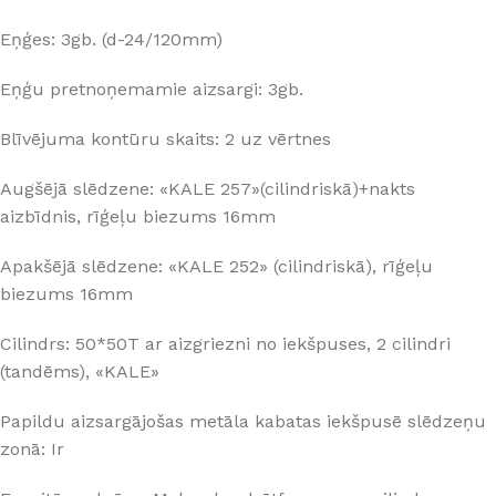
Eņģes: 3gb. (d-24/120mm)
Eņģu pretnoņemamie aizsargi: 3gb.
Blīvējuma kontūru skaits: 2 uz vērtnes
Augšējā slēdzene: «KALE 257»(cilindriskā)+nakts
aizbīdnis, rīģeļu biezums 16mm
Apakšējā slēdzene: «KALE 252» (cilindriskā), rīģeļu
biezums 16mm
Cilindrs: 50*50T ar aizgriezni no iekšpuses, 2 cilindri
(tandēms), «KALE»
Papildu aizsargājošas metāla kabatas iekšpusē slēdzeņu
zonā: Ir