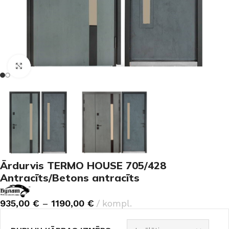
Noklikšķiniet, lai palielinātu
Ārdurvis TERMO HOUSE 705/428
Antracīts/Betons antracīts
935,00
€
–
1190,00
€
kompl.