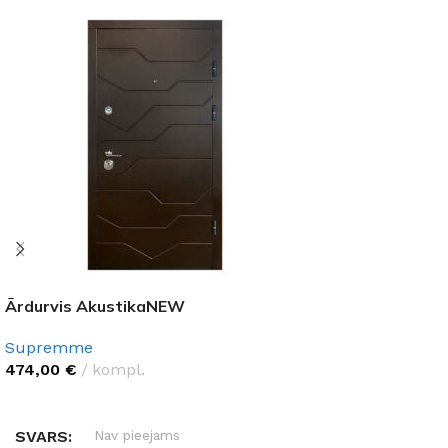
Ārdurvis AkustikaNEW
Supremme
474,00
€
kompl.
IZVĒLĒTIES OPCIJAS
SVARS
Nav pieejams