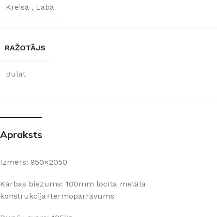
Kreisā
,
Labā
RAŽOTĀJS
Bulat
Apraksts
Izmērs: 950×2050
Kārbas biezums: 100mm locīta metāla
konstrukcija+termopārrāvums