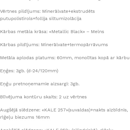
Vērtnes pildījums: Minerālvate+ekstrudēts
putupolistirols+follija siltumizolācija
Kārbas metāla krāsa: «Metallic Black» – Melns
Kārbas pildījums: Minerālvate+termopārrāvums
Metāla aplodas platums: 60mm, monolītas kopā ar kārbu
Eņģes: 3gb. (d-24/120mm)
Eņģu pretnoņemamie aizsargi: 3gb.
Blīvējuma kontūru skaits: 2 uz vērtnes
Augšējā slēdzene: «KALE 257»(suvaldas)+nakts aizbīdnis,
rīģeļu biezums 16mm