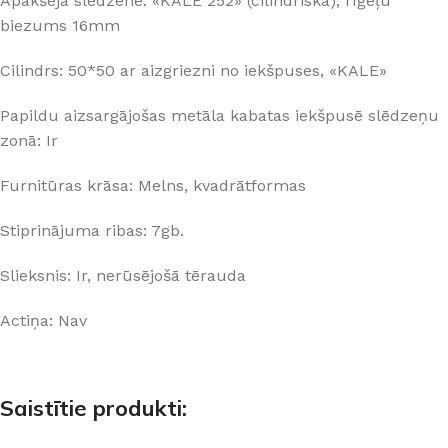
Apakšējā slēdzene: «KALE 252» (cilindriskā), rīģeļu
biezums 16mm
Cilindrs: 50*50 ar aizgriezni no iekšpuses, «KALE»
Papildu aizsargājošas metāla kabatas iekšpusē slēdzeņu
zonā: Ir
Furnitūras krāsa: Melns, kvadrātformas
Stiprinājuma ribas: 7gb.
Slieksnis: Ir, nerūsējošā tērauda
Actiņa: Nav
Saistītie produkti: