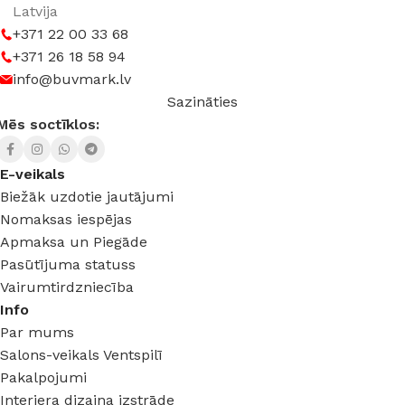
Latvija
+371 22 00 33 68
+371 26 18 58 94
info@buvmark.lv
Sazināties
Mēs soctīklos:
E-veikals
Biežāk uzdotie jautājumi
Nomaksas iespējas
Apmaksa un Piegāde
Pasūtījuma statuss
Vairumtirdzniecība
Info
Par mums
Salons-veikals Ventspilī
Pakalpojumi
Interjera dizaina izstrāde