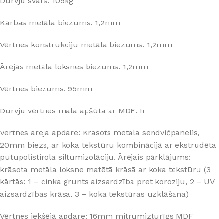
Durvju svars: 105kg
Kārbas metāla biezums: 1,2mm
Vērtnes konstrukciju metāla biezums: 1,2mm
Ārējās metāla loksnes biezums: 1,2mm
Vērtnes biezums: 95mm
Durvju vērtnes mala apšūta ar MDF: Ir
Vērtnes ārējā apdare: Krāsots metāla sendvičpanelis,
20mm biezs, ar koka tekstūru kombinācijā ar ekstrudēta
putupolistirola siltumizolāciju. Ārējais pārklājums:
krāsota metāla loksne matētā krāsā ar koka tekstūru (3
kārtās: 1 – cinka grunts aizsardzība pret koroziju, 2 – UV
aizsardzības krāsa, 3 – koka tekstūras uzklāšana)
Vērtnes iekšējā apdare: 16mm mitrumizturīgs MDF