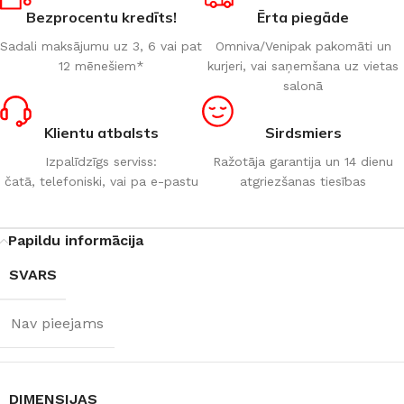
Bezprocentu kredīts!
Ērta piegāde
Sadali maksājumu uz 3, 6 vai pat
Omniva/Venipak pakomāti un
12 mēnešiem*
kurjeri, vai saņemšana uz vietas
salonā
Klientu atbalsts
Sirdsmiers
Izpalīdzīgs serviss:
Ražotāja garantija un 14 dienu
čatā, telefoniski, vai pa e-pastu
atgriezšanas tiesības
Papildu informācija
SVARS
Nav pieejams
DIMENSIJAS