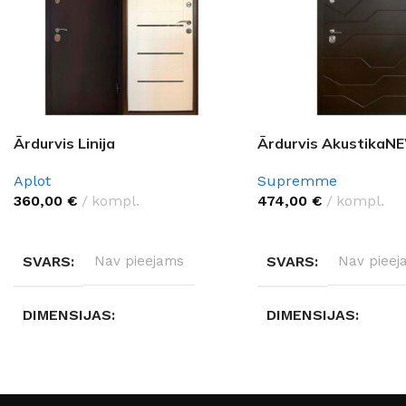
Ārdurvis Linija
Ārdurvis AkustikaN
Aplot
Supremme
360,00
€
kompl.
474,00
€
kompl.
IZVĒLĒTIES OPCIJAS
IZVĒLĒTIES OPCIJAS
SVARS
Nav pieejams
SVARS
Nav pieej
DIMENSIJAS
DIMENSIJAS
Nav pieejams
Nav pieejams