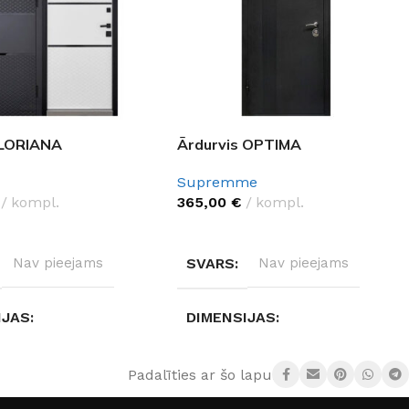
 LORIANA
Ārdurvis OPTIMA
Supremme
kompl.
365,00
€
kompl.
ES OPCIJAS
IZVĒLĒTIES OPCIJAS
Nav pieejams
SVARS
Nav pieejams
IJAS
DIMENSIJAS
ejams
Nav pieejams
Padalīties ar šo lapu: