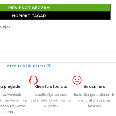
PIEVIENOT GROZAM
NOPIRKT TAGAD
edēļas
Kredīta kalkulators
ta piegāde
Klientu atbalsts
Sirdsmiers
iva/Venipak
Izpalīdzīgs serviss:
Ražotāja garantija un 14
i un kurjeri, vai
čatā, telefoniski, vai pa
dienu atgriezšanas
šana uz vietas
e-pastu
tiesības
salonā