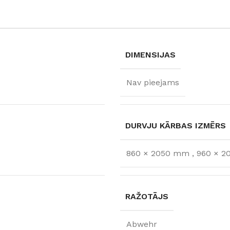
DIMENSIJAS
Nav pieejams
DURVJU KĀRBAS IZMĒRS
860 × 2050 mm
,
960 × 
FLĪZES
t
Flīzes
etumi
Dekoratīvās
RAŽOTĀJS
 fasādem un mitrām
Fasādei
Skatīt
Grīdām un sienām
Abwehr