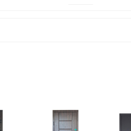
Klinkera
Mozaīkas
AUNUMS!
IESKATIES!
ļi
FLĪŽU KOLEKCIJAS
Aplūkojiet ražotāja kolekcijas, kuras 
profesionāli interjera dizaineri