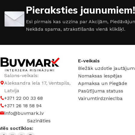
DURVJU MATERIĀLS
DURVJU MATERIĀL
Pieraksties jaunumiem!
Metāls
Metāls
Esi pirmais kas uzzina par Akcijām, Piedāvā
Nekāda spama, atrakstīšanās vienā klikšķī.
DURVJU KĀRBAS IZMĒRS
DURVJU KĀRBAS I
860 × 2050 mm
,
960 × 2050
860 × 2050 mm
,
96
mm
mm
E-veikals
Biežāk uzdotie jautājum
Salons-veikals:
Nomaksas iespējas
DURVJU VĒRŠANĀS
DURVJU VĒRŠANĀS
Aleksandra iela 17, Ventspils,
PUSE
PUSE
Apmaksa un Piegāde
Latvija
Pasūtījuma statuss
+371 22 00 33 68
Vairumtirdzniecība
Kreisā
,
Labā
Kreisā
,
Labā
+371 26 18 58 94
info@buvmark.lv
RAŽOTĀJS
Aplot
RAŽOTĀJS
Supr
Sazināties
Mēs soctīklos: