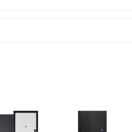
GRĪDĀM
Apakšklāji
Grīdlīstes un aksesuāri
sastādījuši