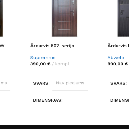
EW
Ārdurvis 602. sērija
Ārdurvis
Supremme
Abwehr
390,00
€
kompl.
890,00
€
IZVĒLĒTIES OPCIJAS
IZVĒLĒTI
ams
SVARS
Nav pieejams
SVARS
DIMENSIJAS
DIMENS
Nav pieejams
Nav pie