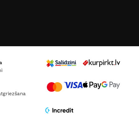
 MATERIĀLS
DURVJU MATERIĀLS
Metāls
 KĀRBAS IZMĒRS
DURVJU KĀRBAS IZMĒRS
050 mm
,
960 × 2050
860 × 2050 mm
,
960 × 2050
mm
a
i
 VĒRŠANĀS
DURVJU VĒRŠANĀS
PUSE
atgriezšana
Labā
Kreisā
,
Labā
JS
Abwehr
RAŽOTĀJS
Supremme