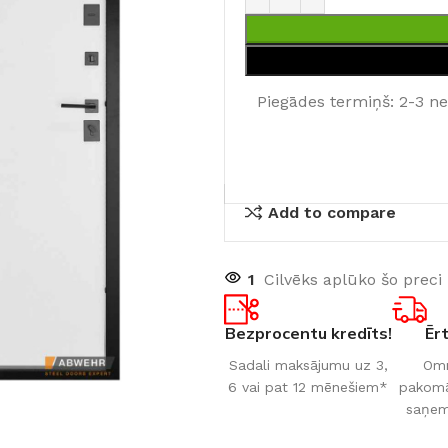
Piegādes termiņš: 2-3 n
Add to compare
1
Cilvēks aplūko šo preci
Bezprocentu kredīts!
Ēr
Sadali maksājumu uz 3,
Omn
6 vai pat 12 mēnešiem*
pakomāt
saņem