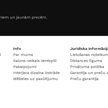
S
DURVJU MATERIĀLS
DURVJU
Metāls
Metāls
jumiem un jaunām precēm.
ZMĒRS
DURVJU KĀRBAS IZMĒRS
DURVJU
0 × 2050
760 × 1990 mm
860 × 2
mm
Info
Juridiska informācij
i
Par mums
Lietošanas noteikum
DURVJU VĒRŠANĀS
Salons-veikals Ventspilī
Distances līgums
DURVJU
PUSE
PUSE
Pakalpojumi
Privātuma politika
Interjera dizaina izstrāde
Garantija un preču 
Kreisā
,
Labā
Mēbeles uz pasūtījumu
Preču garantija
Kreisā
,
RAŽOTĀJS
Supremme
emme
RAŽOTĀ