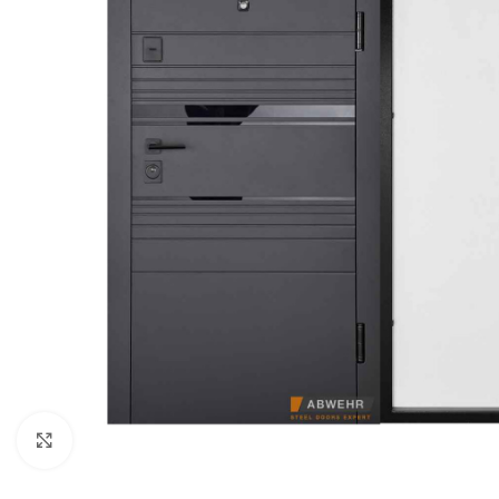
Noklikšķiniet, lai palielinātu