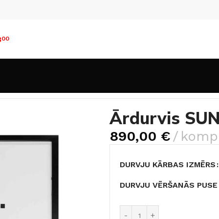
8
00
rdurvis SUNSET
Ārdurvis SU
890,00
€
kompl
DURVJU KĀRBAS IZMĒRS
DURVJU VĒRŠANĀS PUSE