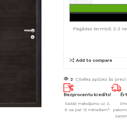
Piegādes termiņš: 2-3 n
Add to compare
2
Cilvēks aplūko šo preci
Bezprocentu kredīts!
Ēr
Sadali maksājumu uz 3,
Omn
6 vai pat 12 mēnešiem*
pakomāt
saņem