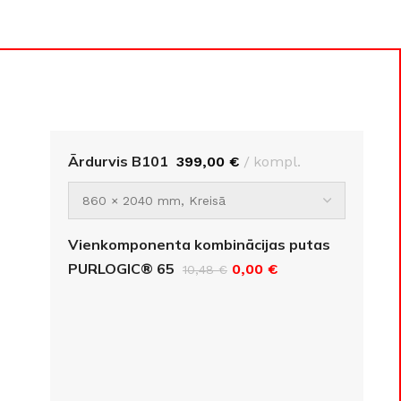
Ārdurvis B101
399,00
€
kompl.
Vienkomponenta kombinācijas putas
PURLOGIC® 65
0,00
€
10,48
€
GRĪDAS SEGUMI
JAUNUMS!
Grīdas segumi
Naturālas grīdas no masīvkoka
Parketa grīdas
Skatīt
Vinila grīdas