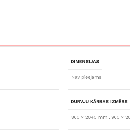
Klinkera
Mozaīkas
AUNUMS!
IESKATIES!
ļi
FLĪŽU KOLEKCIJAS
Aplūkojiet ražotāja kolekcijas, kuras 
profesionāli interjera dizaineri
DIMENSIJAS
Nav pieejams
DURVJU KĀRBAS IZMĒRS
860 × 2040 mm
,
960 × 