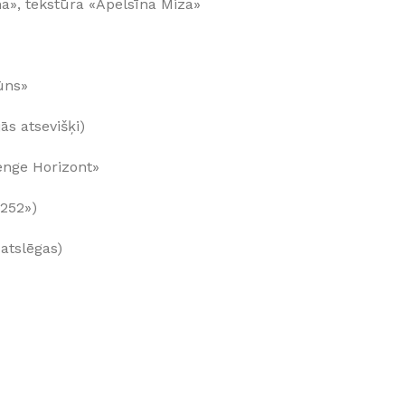
a», tekstūra «Apelsīna Miza»
ūns»
s atsevišķi)
enge Horizont»
 252»)
 atslēgas)