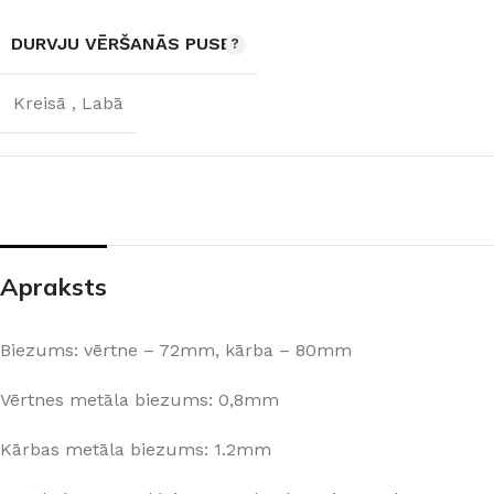
DURVJU
DURVJU VĒRŠANĀS PUSE
VĒRŠANĀS PUSE
Kreisā
,
Labā
Kreisā
,
Labā
RAŽOTĀJS
Bulat
Apraksts
Biezums: vērtne – 72mm, kārba – 80mm
Vērtnes metāla biezums: 0,8mm
Kārbas metāla biezums: 1.2mm