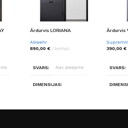
AY
Ārdurvis LORIANA
Ārdurvis
Abwehr
Suprem
890,00
€
kompl.
390,00
€
IZVĒLĒTIES OPCIJAS
IZVĒLĒTI
ams
SVARS
Nav pieejams
SVARS
DIMENSIJAS
DIMENS
Nav pieejams
Nav pie
S
DURVJU MATERIĀLS
DURVJU