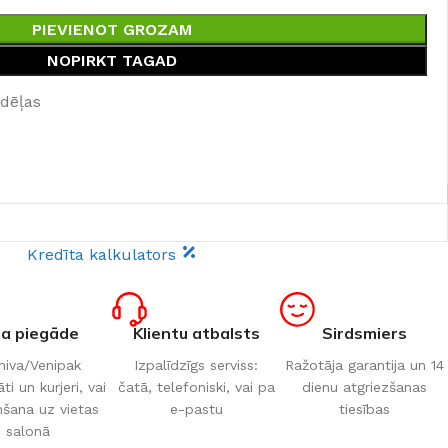
PIEVIENOT GROZAM
NOPIRKT TAGAD
edēļas
Kredīta kalkulators
ta piegāde
Klientu atbalsts
Sirdsmiers
iva/Venipak
Izpalīdzīgs serviss:
Ražotāja garantija un 14
i un kurjeri, vai
čatā, telefoniski, vai pa
dienu atgriezšanas
šana uz vietas
e-pastu
tiesības
salonā