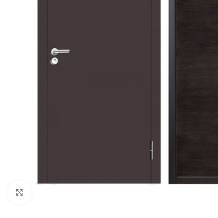
Noklikšķiniet, lai palielinātu