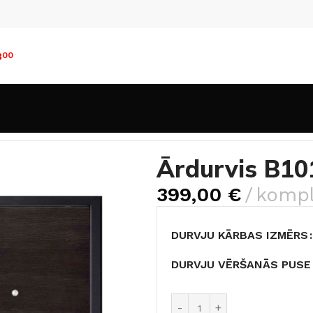
8
00
durvis B101
Ārdurvis B10
399,00
€
kompl
DURVJU KĀRBAS IZMĒRS
DURVJU VĒRŠANĀS PUSE