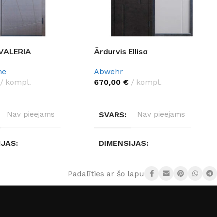
 VALERIA
Ārdurvis Ellisa
me
Abwehr
kompl.
670,00
€
kompl.
ES OPCIJAS
IZVĒLĒTIES OPCIJAS
Nav pieejams
SVARS
Nav pieejams
IJAS
DIMENSIJAS
ejams
Nav pieejams
Padalīties ar šo lapu:
 MATERIĀLS
DURVJU MATERIĀLS