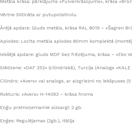
Metāla krāsa: pārklājums «Pulverkrāsojums», krāsa «Brūn
Vērtne Siltināta ar putupolistirolu
Ārējā apdare: Gluds metāls, krāsa RAL 8019 – «Šagren Br
Aplodes: Locīta metāla aplodes 80mm komplektā (montējā
Iekšējā apdare: gluds MDF bez frēzējuma, krāsa – «Eko V
Slēdzene: «DAF 252» (cilindriskā), Turcija (Analogs «KALE
Cilindrs: «Avers» vai analogs, ar aizgriezni no iekšpuses (5
Rokturis: «Avers» H-14093 – krāsa hroms
Eņģu pretnoņemamie aizsargi: 2 gb.
Eņģes: Regulējamas (2gb.), Itālija