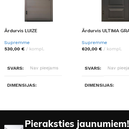
Ārdurvis LUIZE
Ārdurvis ULTIMA GR
Supremme
Supremme
530,00
€
kompl.
620,00
€
kompl.
IZVĒLĒTIES OPCIJAS
IZVĒLĒTIES OPCIJAS
SVARS
Nav pieejams
SVARS
Nav pieej
DIMENSIJAS
DIMENSIJAS
Nav pieejams
Nav pieejams
DURVJU MATERIĀLS
DURVJU MATERIĀL
Pieraksties jaunumiem!