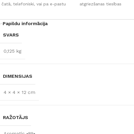
čatā, telefoniski, vai pa e-pastu
atgriezšanas tiesības
Papildu informācija
SVARS
0,125 kg
DIMENSIJAS
4 × 4 × 12 cm
RAŽOTĀJS
Aromatic •89•