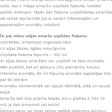
notis, kas ir mājas smaržu uzpildes flakonā, noteikti
pietiks ikvienam. Tāpēc pēc flakona uzpildīšanas smaržas
vēl vairāk iepriecinās jūs ar savām intensīvajām un
sapņainajām aromātu rotaļām!
Īsi par mūsu mājas smaržu uzpildes flakonu:
Izstrādāts, izmantojot organisko bāzi
Uz eļļas bāzes, ilgāks noturīgums
Uzpildes flakona tilpums – 100 ml
Ar eļļas bāzes smaržām var uzpildīt ne tikai Aromatic
•89• pudelīti, bet arī jebkuru citu piemērotu trauku
Intensīvs aromāts, 50 ml tilpuma aromāts saglabājas līdz
pat 90 dienām
Aromātu visintensīvāk var sajust vēdinātā, siltā un sausā
telpā
Smarža labi būs jūtama telpās, kuru platība ir līdz 70
m2, ja tiek izmantoti visi kociņi
Vismaz vienu vai divas reizes nedēļā ieteicams kociņus