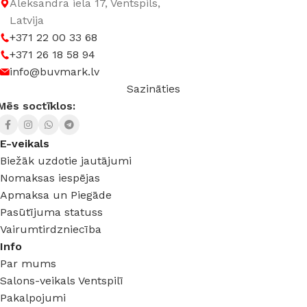
Aleksandra iela 17, Ventspils,
Latvija
+371 22 00 33 68
+371 26 18 58 94
info@buvmark.lv
Sazināties
Mēs soctīklos:
E-veikals
Biežāk uzdotie jautājumi
Nomaksas iespējas
Apmaksa un Piegāde
Pasūtījuma statuss
Vairumtirdzniecība
Info
Par mums
Salons-veikals Ventspilī
Pakalpojumi