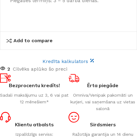
Piegādes termiņš: 3 – 5 darba dienas.
Add to compare
Kredīta kalkulators
2
Cilvēks aplūko šo preci
Bezprocentu kredīts!
Ērta piegāde
Sadali maksājumu uz 3, 6 vai pat
Omniva/Venipak pakomāti un
12 mēnešiem*
kurjeri, vai saņemšana uz vietas
salonā
Klientu atbalsts
Sirdsmiers
Izpalīdzīgs serviss:
Ražotāja garantija un 14 dienu