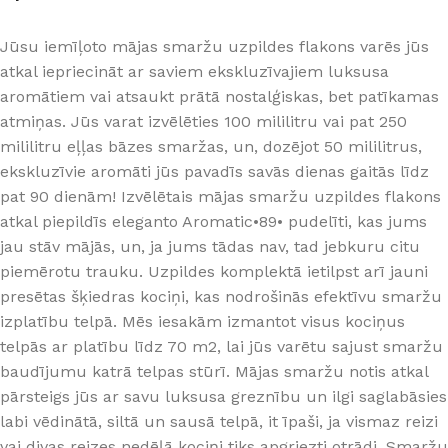
Jūsu iemīļoto mājas smaržu uzpildes flakons varēs jūs
atkal iepriecināt ar saviem ekskluzīvajiem luksusa
aromātiem vai atsaukt prātā nostalģiskas, bet patīkamas
atmiņas. Jūs varat izvēlēties 100 mililitru vai pat 250
mililitru eļļas bāzes smaržas, un, dozējot 50 mililitrus,
ekskluzīvie aromāti jūs pavadīs savās dienas gaitās līdz
pat 90 dienām! Izvēlētais mājas smaržu uzpildes flakons
atkal piepildīs eleganto Aromatic•89• pudelīti, kas jums
jau stāv mājās, un, ja jums tādas nav, tad jebkuru citu
piemērotu trauku. Uzpildes komplektā ietilpst arī jauni
presētas šķiedras kociņi, kas nodrošinās efektīvu smaržu
izplatību telpā. Mēs iesakām izmantot visus kociņus
telpās ar platību līdz 70 m2, lai jūs varētu sajust smaržu
baudījumu katrā telpas stūrī. Mājas smaržu notis atkal
pārsteigs jūs ar savu luksusa greznību un ilgi saglabāsies
labi vēdinātā, siltā un sausā telpā, it īpaši, ja vismaz reizi
vai divas reizes nedēļā kociņi tiks apgriezti otrādi. Smaržu