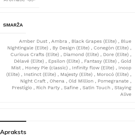
SMARŽA
Amber Dust
,
Ambra
,
Black Grapes (Elite)
,
Blue
Nightingale (Elite)
,
By Design (Elite)
,
Conegòn (Elite)
,
Curious Crafts (Elite)
,
Diamond (Elite)
,
Dore (Elite)
,
Délavé (Elite)
,
Epsilon (Elite)
,
Fantasy (Elite)
,
Gold
Mist
,
Honey Pie (classic)
,
Infinity flow (Elite)
,
Inoop
(Elite)
,
Instinct (Elite)
,
Majesty (Elite)
,
Morocó (Elite)
,
Night Craft
,
Ohena
,
Old Million
,
Pomegranate
,
Prestígio
,
Rich Party
,
Safine
,
Satin Touch
,
Staying
Alive
Apraksts