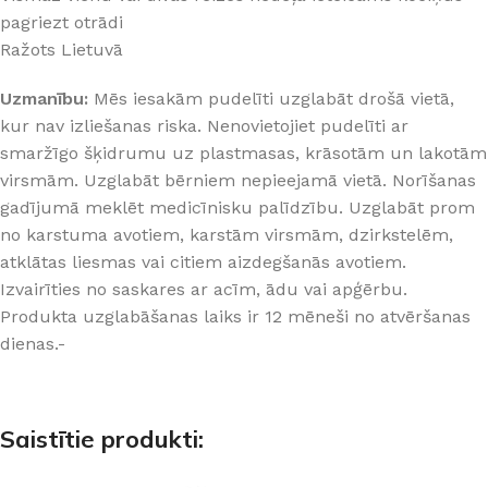
pagriezt otrādi
Ražots Lietuvā
Uzmanību:
Mēs iesakām pudelīti uzglabāt drošā vietā,
kur nav izliešanas riska. Nenovietojiet pudelīti ar
smaržīgo šķidrumu uz plastmasas, krāsotām un lakotām
virsmām. Uzglabāt bērniem nepieejamā vietā. Norīšanas
gadījumā meklēt medicīnisku palīdzību. Uzglabāt prom
no karstuma avotiem, karstām virsmām, dzirkstelēm,
atklātas liesmas vai citiem aizdegšanās avotiem.
Izvairīties no saskares ar acīm, ādu vai apģērbu.
Produkta uzglabāšanas laiks ir 12 mēneši no atvēršanas
dienas.-
Saistītie produkti: