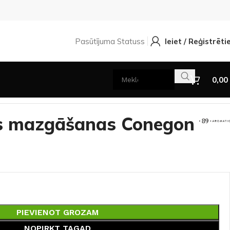
Pasūtījuma Statuss
Ieiet / Reģistrēti
0,00
as mazgāšanas Conegon
PIEVIENOT GROZAM
NOPIRKT TAGAD