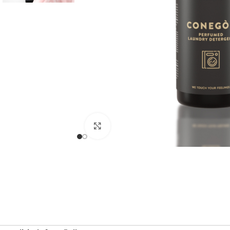
Noklikšķiniet, lai palielinātu