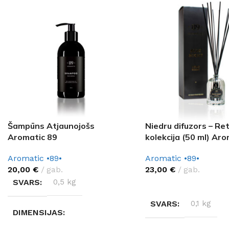
Šampūns Atjaunojošs
Niedru difuzors – Re
Aromatic 89
kolekcija (50 ml) Ar
Aromatic •89•
Aromatic •89•
20,00
€
gab.
23,00
€
gab.
SVARS
0,5 kg
IZVĒLĒTIES OPCIJAS
SVARS
0,1 kg
DIMENSIJAS