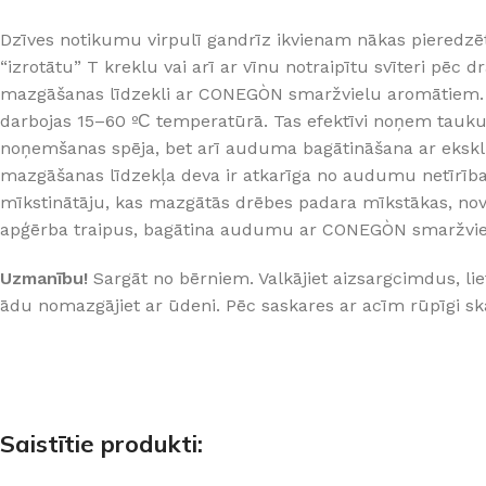
PALĪGINSTRUMENTI
Gumijas krāsa
Sīkāk
Sīkāk
Dzīves notikumu virpulī gandrīz ikvienam nākas pieredzē
Lāpstiņas
Mikrocements
“izrotātu” T kreklu vai arī ar vīnu notraipītu svīteri pē
J
Otas
SPC Sienas pane
mazgāšanas līdzekli ar CONEGÒN smaržvielu aromātiem. Š
darbojas 15–60 º
С
temperatūrā. Tas efektīvi noņem tauku, p
Rullīši
noņemšanas spēja, bet arī auduma bagātināšana ar eksk
mazgāšanas līdzekļa deva ir atkarīga no audumu netīrības
mīkstinātāju, kas mazgātās drēbes padara mīkstākas, novēr
apģērba traipus, bagātina audumu ar CONEGÒN smaržvielu 
Uzmanību!
Sargāt no bērniem. Valkājiet aizsargcimdus, lie
ādu nomazgājiet ar ūdeni. Pēc saskares ar acīm rūpīgi ska
Saistītie produkti: