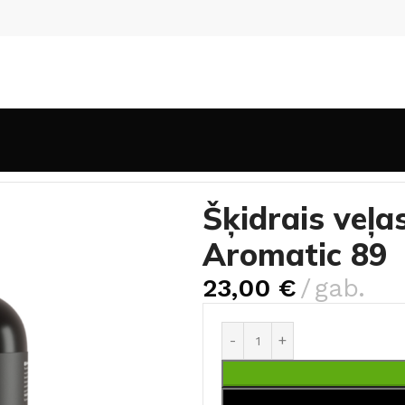
kļi
Šķidrais veļas mazgāšanas Conegon Aromatic 89
Šķidrais veļ
Aromatic 89
23,00
€
gab.