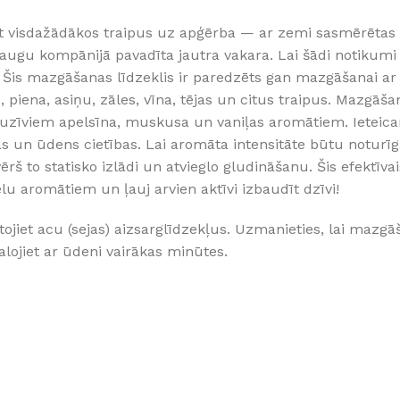
Klinkera
t visdažādākos traipus uz apģērba — ar zemi sasmērētas 
Mozaīkas
c draugu kompānijā pavadīta jautra vakara. Lai šādi notiku
AUNUMS!
IESKATIES!
ļi
FLĪŽU KOLEKCIJAS
is mazgāšanas līdzeklis ir paredzēts gan mazgāšanai ar 
iena, asiņu, zāles, vīna, tējas un citus traipus. Mazgāšana
Aplūkojiet ražotāja kolekcijas, kuras 
profesionāli interjera dizaineri
luzīviem apelsīna, muskusa un vaniļas aromātiem. Ietei
 un ūdens cietības. Lai aromāta intensitāte būtu noturīg
š to statisko izlādi un atvieglo gludināšanu. Šis efektīv
aromātiem un ļauj arvien aktīvi izbaudīt dzīvi!
tojiet acu (sejas) aizsarglīdzekļus. Uzmanieties, lai mazgā
lojiet ar ūdeni vairākas minūtes.