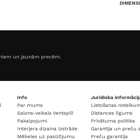
DIMENS
10 × 10 × 30 cm
7,5 × 7,
RAŽOTĀJS
Aromatic •89•
tic •89•
RAŽOTĀ
SMARŽ
jumiem un jaunām precēm.
,
Blue
Ambra
rasilia
,
Blue Ni
ite)
,
Design (E
ious
(Elite)
,
Info
Juridiska informācij
nd
,
Diamond
i
Par mums
Lietošanas noteikum
,
Délavé
(Elite)
,
e)
,
Epsilon (
Salons-veikals Ventspilī
Distances līgums
Instinct
(Elite)
,
Pakalpojumi
Privātuma politika
,
Infinity 
Interjera dizaina izstrāde
Garantija un preču 
ocó
(Elite)
,
I
Mēbeles uz pasūtījumu
Preču garantija
lite)
,
Majesty (