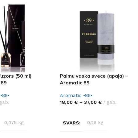
fuzors (50 ml)
Palmu vaska svece (apaļa) –
 89
Aromatic 89
•89•
Aromatic •89•
gab.
18,00
€
–
37,00
€
gab.
ES OPCIJAS
IZVĒLĒTIES OPCIJAS
0,075 kg
SVARS
0,26 kg