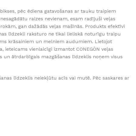
GRĪDĀM
bikses, pēc ēdiena gatavošanas ar tauku traipiem
Apakšklāji
mi nesagādātu raizes nevienam, esam radījuši veļas
Grīdlīstes un aksesuāri
rokām, gan dažādās veļas mašīnās. Produkts efektīvi
s līdzekli raksturo ne tikai lieliskā noturīgu traipu
sastādījuši
cams krāsainiem un melniem audumiem. Lietojot
a, ieteicams vienlaicīgi izmantot CONEGÒN veļas
ais un ātrdarbīgais mazgāšanas līdzeklis noņem visus
šanas līdzeklis neiekļūtu acīs vai mutē. Pēc saskares ar