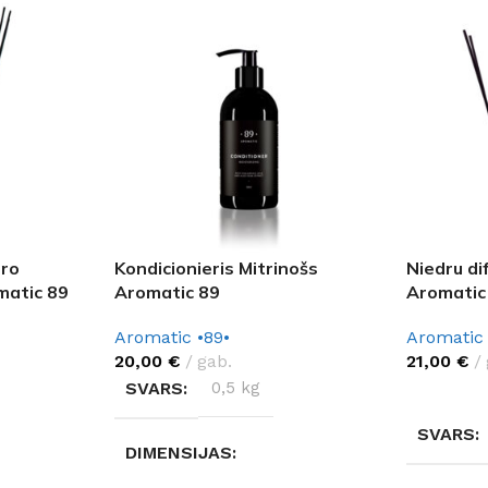
tro
Kondicionieris Mitrinošs
Niedru di
omatic 89
Aromatic 89
Aromatic
Aromatic •89•
Aromatic 
20,00
€
gab.
21,00
€
SVARS
0,5 kg
IZVĒLĒTI
SVARS
DIMENSIJAS