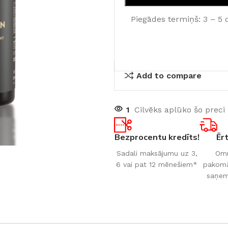
Piegādes termiņš: 3 – 5 
Add to compare
1
Cilvēks aplūko šo preci
Bezprocentu kredīts!
Ēr
Sadali maksājumu uz 3,
Omn
6 vai pat 12 mēnešiem*
pakomāt
saņem