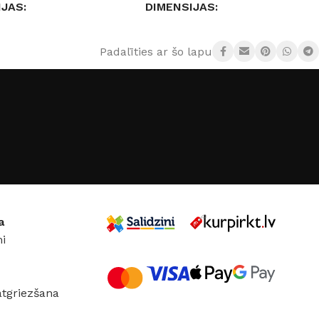
IJAS
DIMENSIJAS
5 × 30 cm
15 × 6 × 8 cm
Padalīties ar šo lapu:
JS
Aromatic •89•
IZMĒRS
Maxi
,
Midi
,
Mini
A
SMARŽA
,
Black Grapes (Elite)
Black Grapes – melnās
ghtingale (Elite)
,
By
vīnogas
,
By Design –
lite)
,
Conegòn
bergamote, upeņu ogas un
Curious Crafts (Elite)
roze
,
Curious Crafts –
a
 (Elite)
,
Dore
citrons, safrāns un pačūlija
,
i
Délavé (Elite)
,
Diamond – citrons, jasmīns
Elite)
,
Fantasy
un ambra
,
Fantasy –
Honey Pie (classic)
,
persiks, jasmīns un vaniļa
,
flow (Elite)
,
Inoop
Inoop – ciedra koks, kanēlis
atgriezšana
nstinct (Elite)
,
un plūme
,
Instinct –
Elite)
,
Morocó
greipfrūts, ciedrs un melnie