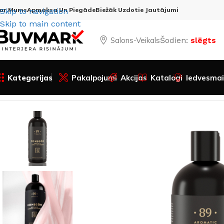
ar Mums
Apmaksa Un Piegāde
Biežāk Uzdotie Jautājumi
Skip to navigation
Skip to main content
Salons-Veikals
Šodien:
slēgts
Kategorijas
Pakalpojumi
Akcijas
Katalogi
Iedvesmai
Sākums
Visas preces
Dažādi
Aromatic 89
Tīrīšanas līdze