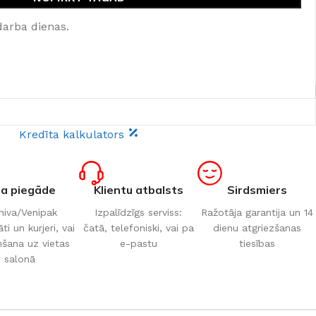
darba dienas.
Kredīta kalkulators
ta piegāde
Klientu atbalsts
Sirdsmiers
iva/Venipak
Izpalīdzīgs serviss:
Ražotāja garantija un 14
i un kurjeri, vai
čatā, telefoniski, vai pa
dienu atgriezšanas
šana uz vietas
e-pastu
tiesības
salonā