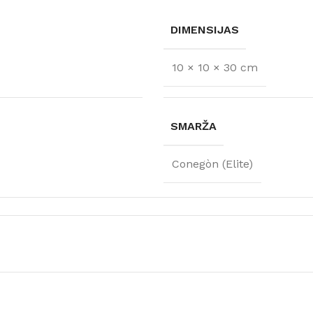
DIMENSIJAS
10 × 10 × 30 cm
SMARŽA
Conegòn (Elite)
FLĪZES
t
Flīzes
etumi
Dekoratīvās
 fasādem un mitrām
Fasādei
Skatīt
Grīdām un sienām