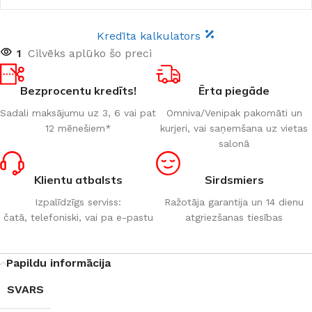
Kredīta kalkulators
1
Cilvēks aplūko šo preci
Bezprocentu kredīts!
Ērta piegāde
Sadali maksājumu uz 3, 6 vai pat
Omniva/Venipak pakomāti un
12 mēnešiem*
kurjeri, vai saņemšana uz vietas
salonā
Klientu atbalsts
Sirdsmiers
Izpalīdzīgs serviss:
Ražotāja garantija un 14 dienu
čatā, telefoniski, vai pa e-pastu
atgriezšanas tiesības
Papildu informācija
SVARS