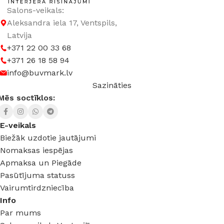
Salons-veikals:
Aleksandra iela 17, Ventspils,
Latvija
+371 22 00 33 68
+371 26 18 58 94
info@buvmark.lv
Sazināties
Mēs soctīklos:
E-veikals
Biežāk uzdotie jautājumi
Nomaksas iespējas
Apmaksa un Piegāde
Pasūtījuma statuss
Vairumtirdzniecība
Info
Par mums