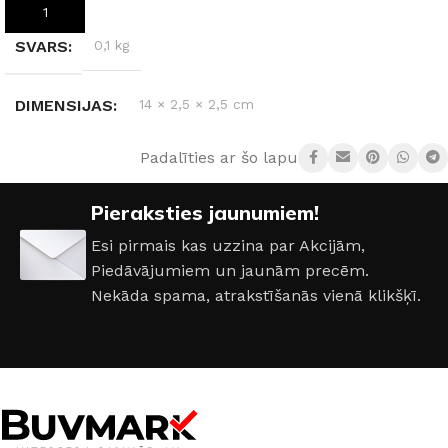
PIEVIENOT GROZAM
SVARS
0,1 kg
DIMENSIJAS
14 × 2,5 × 2,5 cm
Padalīties ar šo lapu:
Pieraksties jaunumiem!
Esi pirmais kas uzzina par Akcijām,
Piedāvājumiem un jaunām precēm.
Nekāda spama, atrakstīšanās vienā klikšķī.