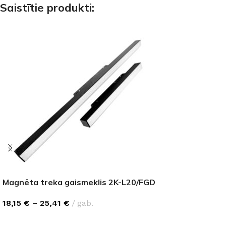
Saistītie produkti:
Magnēta treka gaismeklis 2K-L20/FGD
18,15
€
–
25,41
€
gab.
IZVĒLIETIES