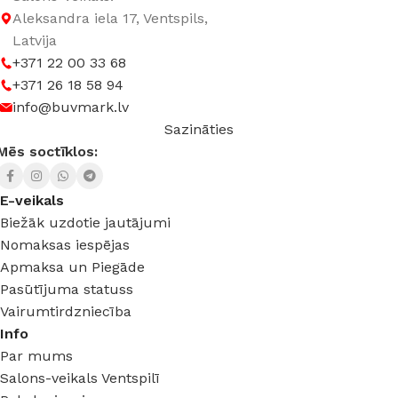
Aleksandra iela 17, Ventspils,
SPRIEGUMS
DC:48 V
Latvija
+371 22 00 33 68
+371 26 18 58 94
info@buvmark.lv
Sazināties
Mēs soctīklos:
E-veikals
Biežāk uzdotie jautājumi
Nomaksas iespējas
Apmaksa un Piegāde
Pasūtījuma statuss
Vairumtirdzniecība
Info
Par mums
Salons-veikals Ventspilī