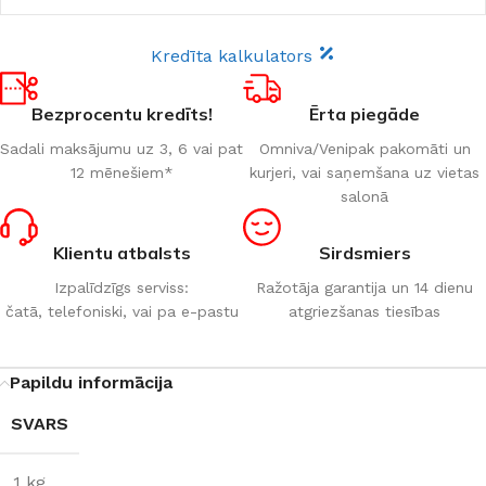
Kredīta kalkulators
Bezprocentu kredīts!
Ērta piegāde
Sadali maksājumu uz 3, 6 vai pat
Omniva/Venipak pakomāti un
12 mēnešiem*
kurjeri, vai saņemšana uz vietas
salonā
Klientu atbalsts
Sirdsmiers
Izpalīdzīgs serviss:
Ražotāja garantija un 14 dienu
čatā, telefoniski, vai pa e-pastu
atgriezšanas tiesības
Papildu informācija
SVARS
1 kg