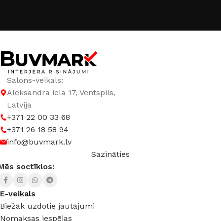
GAISMAS ATDEVE / W
80 lm / W
GAISMAS KRĀSU INDEKSS (CRI)
≥80
GAISMAS PLŪSMA
5760 lm
Salons-veikals:
Aleksandra iela 17, Ventspils,
GAISMAS TEMPERATŪRA
Latvija
+371 22 00 33 68
+371 26 18 58 94
3000 K (silti balta) – 6500 K (auksti balta)
info@buvmark.lv
Sazināties
Mēs soctīklos:
E-veikals
Biežāk uzdotie jautājumi
Nomaksas iespējas