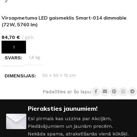
Virsapmetuma LED gaismeklis Smart-014 dimmable
(72W, 5760 lm)
84,70
€
gab.
PIEVIENOT GROZAM
SVARS
1,8 kg
DIMENSIJAS
50 × 50 × 12 cm
Padalīties ar šo lapu:
AIZSARDZĪBAS KLASE
IP20
Pieraksties jaunumiem!
ENERGOEFEKTIVITĀTES KLASE
G
Esi pirmais kas uzzina par Akcijām,
Piedāvājumiem un jaunām precēm.
JAUDA
72 W
Nekāda spama, atrakstīšanās vienā klikšķī.