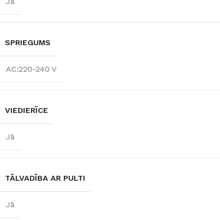
Jā
SPRIEGUMS
AC:220-240 V
VIEDIERĪCE
Jā
TĀLVADĪBA AR PULTI
Jā