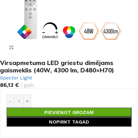
Noklikšķiniet, lai palielinātu
Virsapmetuma LED griestu dimējams
gaismeklis (40W, 4300 lm, D480×H70)
Spector Light
86,13
€
gab.
PIEVIENOT GROZAM
NOPIRKT TAGAD