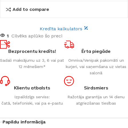
Add to compare
Kredīta kalkulators
1
Cilvēks aplūko šo preci
Bezprocentu kredīts!
Ērta piegāde
Sadali maksājumu uz 3, 6 vai pat
Omniva/Venipak pakomāti un
12 mēnešiem*
kurjeri, vai saņemšana uz vietas
salonā
Klientu atbalsts
Sirdsmiers
Izpalīdzīgs serviss:
Ražotāja garantija un 14 dienu
čatā, telefoniski, vai pa e-pastu
atgriezšanas tiesības
Papildu informācija