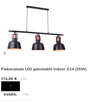
Piekaramais LED gaismeklis Indoor-014 (35W)
173,00
€
gab.
PIEVIENOT GROZAM
SVARS
3 kg