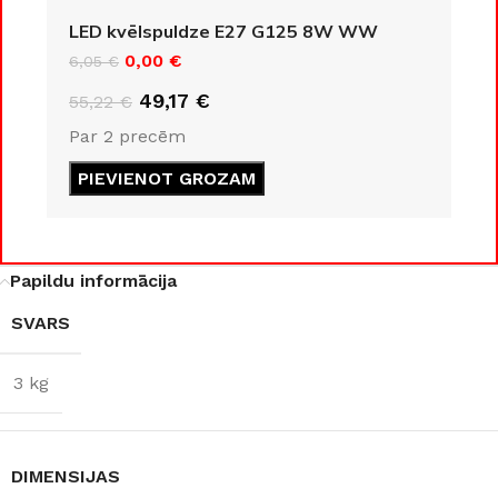
KLASE
LED kvēlspuldze E27 G125 8W WW
IP20
0,00
€
6,05
€
IP20
49,17
€
55,22
€
ENERGOEFEKTIVITĀTES
Par 2 precēm
KLASE
COKOLA TIPS
PIEVIENOT GROZAM
F
E27
JAUDA
8 W
JAUDA
35 W
Papildu informācija
SVARS
GAISMAS KRĀSU
KOLEKCIJA
Loft
INDEKSS (CRI)
3 kg
MATERIĀLS
≥80
Alumīnijs
GAISMAS PLŪSMA
DIMENSIJAS