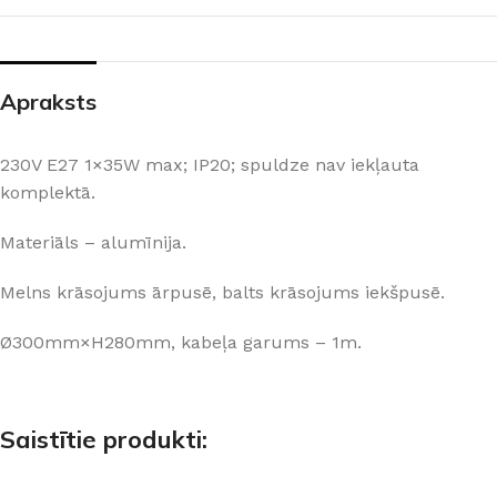
Apraksts
230V E27 1×35W max; IP20; spuldze nav iekļauta
komplektā.
Materiāls – alumīnija.
Melns krāsojums ārpusē, balts krāsojums iekšpusē.
Ø300mm×H280mm, kabeļa garums – 1m.
Saistītie produkti: