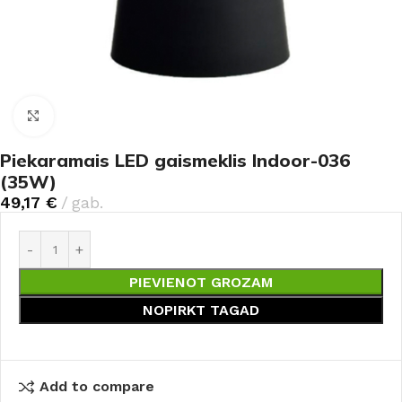
Noklikšķiniet, lai palielinātu
Piekaramais LED gaismeklis Indoor-036
(35W)
49,17
€
gab.
PIEVIENOT GROZAM
NOPIRKT TAGAD
Add to compare