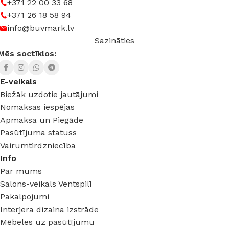
+371 22 00 33 68
+371 26 18 58 94
info@buvmark.lv
Sazināties
Mēs soctīklos:
E-veikals
Biežāk uzdotie jautājumi
Nomaksas iespējas
Apmaksa un Piegāde
Pasūtījuma statuss
Vairumtirdzniecība
Info
Par mums
Salons-veikals Ventspilī
Pakalpojumi
Interjera dizaina izstrāde
Mēbeles uz pasūtījumu