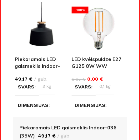
-100%
Piekaramais LED
LED kvēlspuldze E27
gaismeklis Indoor-
G125 8W WW
036 (35W)
0,00
€
49,17
€
gab.
6,05
€
SVARS
0,1 kg
SVARS
3 kg
DIMENSIJAS
DIMENSIJAS
12,5 × 12,5 × 17,8 cm
30 × 30 × 28 cm
Piekaramais LED gaismeklis Indoor-036
(35W)
49,17
€
gab.
AIZSARDZĪBAS KLASE
AIZSARDZĪBAS