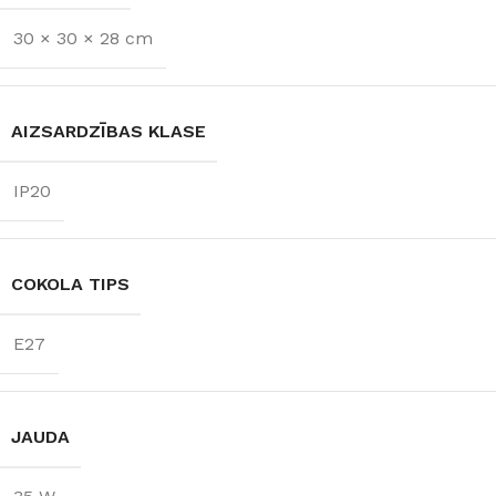
SPRIEGUMS
800 lm
30 × 30 × 28 cm
AC:230 V
GAISMAS
TEMPERATŪRA
AIZSARDZĪBAS KLASE
3000 K (silti balta)
IP20
COKOLA TIPS
E27
JAUDA