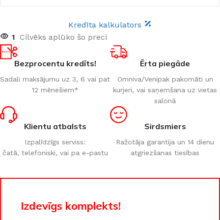
Kredīta kalkulators
1
Cilvēks aplūko šo preci
Bezprocentu kredīts!
Ērta piegāde
Sadali maksājumu uz 3, 6 vai pat
Omniva/Venipak pakomāti un
12 mēnešiem*
kurjeri, vai saņemšana uz vietas
salonā
Klientu atbalsts
Sirdsmiers
Izpalīdzīgs serviss:
Ražotāja garantija un 14 dienu
čatā, telefoniski, vai pa e-pastu
atgriezšanas tiesības
Izdevīgs komplekts!