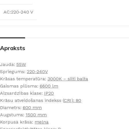
AC:220-240 V
Apraksts
Jauda:
55W
Spriegums:
220-240V
Krāsas temperatūra:
3000K – silti balta
Gaismas plūsma:
6600 lm
Aizsardzības klase:
IP20
Krāsu atveidošanas indekss (
CRI): 80
Diametrs:
600 mm
Augstums:
1500 mm
Korpusa krāsa:
melna