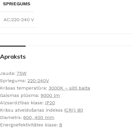
SPRIEGUMS
AC:220-240 V
Apraksts
Jauda:
75W
Spriegums:
220-240V
Krāsas temperatūra:
3000K – silti balta
Gaismas plūsma:
9000 lm
Aizsardzības klase:
IP20
Krāsu atveidošanas indekss (
CRI): 80
Diametrs:
600, 400 mm
Energoefektivitātes klase:
B