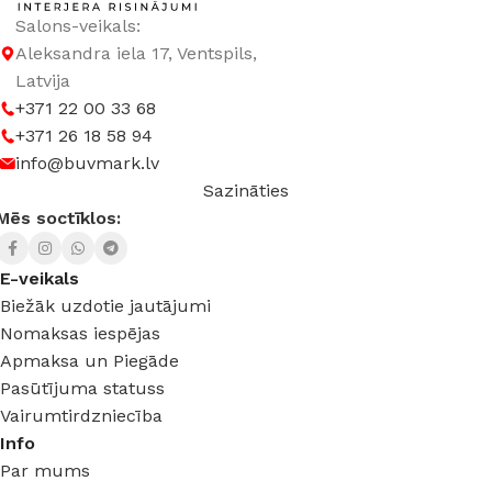
GAISMAS TEMPERATŪRA
3000 K (silti balta)
Salons-veikals:
Aleksandra iela 17, Ventspils,
JAUDA
40 W
Latvija
+371 22 00 33 68
+371 26 18 58 94
SPRIEGUMS
AC:230 V
info@buvmark.lv
Sazināties
Mēs soctīklos:
E-veikals
Biežāk uzdotie jautājumi
Nomaksas iespējas
Apmaksa un Piegāde
Pasūtījuma statuss
Vairumtirdzniecība
Info
Par mums