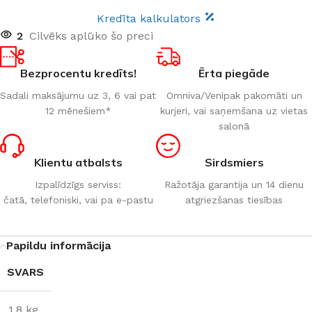
Kredīta kalkulators
2
Cilvēks aplūko šo preci
Bezprocentu kredīts!
Ērta piegāde
Sadali maksājumu uz 3, 6 vai pat
Omniva/Venipak pakomāti un
12 mēnešiem*
kurjeri, vai saņemšana uz vietas
salonā
Klientu atbalsts
Sirdsmiers
Izpalīdzīgs serviss:
Ražotāja garantija un 14 dienu
čatā, telefoniski, vai pa e-pastu
atgriezšanas tiesības
Papildu informācija
SVARS
1,8 kg