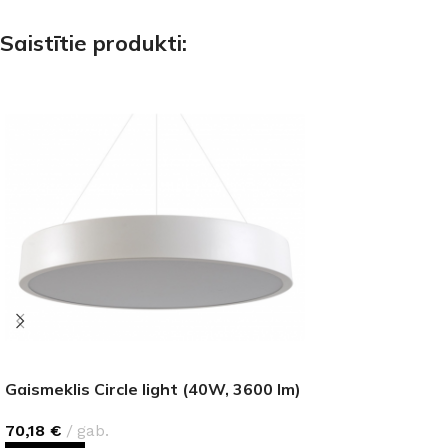
Saistītie produkti:
Gaismeklis Circle light (40W, 3600 lm)
70,18
€
gab.