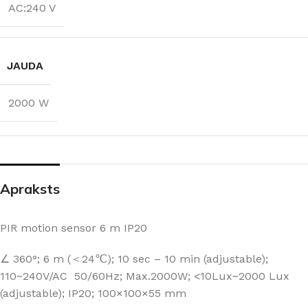
AC:240 V
JAUDA
2000 W
Apraksts
PIR motion sensor 6 m IP20
∠ 360°; 6 m (＜24℃); 10 sec – 10 min (adjustable);
110~240V/AC 50/60Hz; Max.2000W; <10Lux~2000 Lux
(adjustable); IP20; 100×100×55 mm