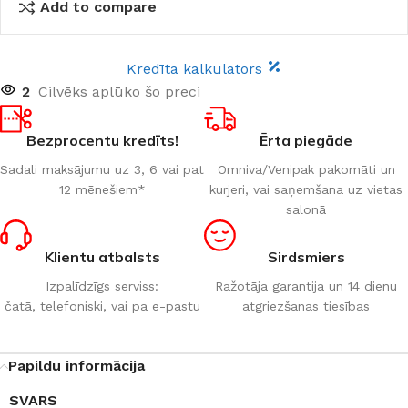
Add to compare
Kredīta kalkulators
2
Cilvēks aplūko šo preci
Bezprocentu kredīts!
Ērta piegāde
Sadali maksājumu uz 3, 6 vai pat
Omniva/Venipak pakomāti un
12 mēnešiem*
kurjeri, vai saņemšana uz vietas
salonā
Klientu atbalsts
Sirdsmiers
Izpalīdzīgs serviss:
Ražotāja garantija un 14 dienu
čatā, telefoniski, vai pa e-pastu
atgriezšanas tiesības
Papildu informācija
SVARS