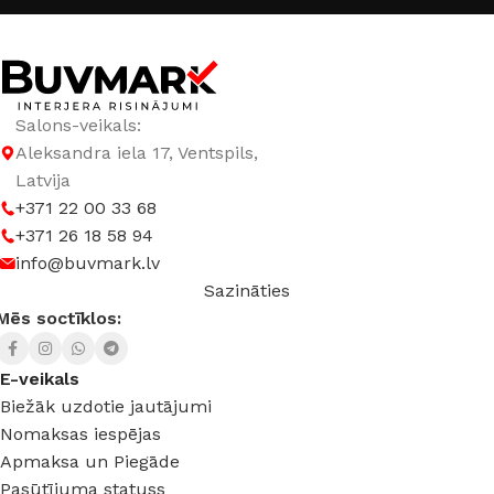
GAISMAS KRĀSU INDEKSS (CRI)
≥80
GAISMAS PLŪSMA
5760 lm
Salons-veikals:
Aleksandra iela 17, Ventspils,
GAISMAS TEMPERATŪRA
Latvija
+371 22 00 33 68
+371 26 18 58 94
3000 K (silti balta) – 6500 K (auksti balta)
info@buvmark.lv
Sazināties
Mēs soctīklos:
E-veikals
Biežāk uzdotie jautājumi
Nomaksas iespējas
Apmaksa un Piegāde
Pasūtījuma statuss