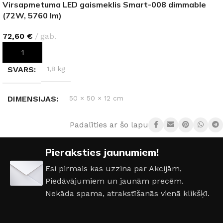
Virsapmetuma LED gaismeklis Smart-008 dimmable
(72W, 5760 lm)
72,60
€
gab.
PIEVIENOT GROZAM
SVARS
1,8 kg
DIMENSIJAS
50 × 50 × 12 cm
Padalīties ar šo lapu:
AIZSARDZĪBAS KLASE
IP20
Pieraksties jaunumiem!
ENERGOEFEKTIVITĀTES KLASE
G
Esi pirmais kas uzzina par Akcijām,
Piedāvājumiem un jaunām precēm.
JAUDA
72 W
Nekāda spama, atrakstīšanās vienā klikšķī.
GAISMAS ATDEVE / W
80 lm / W