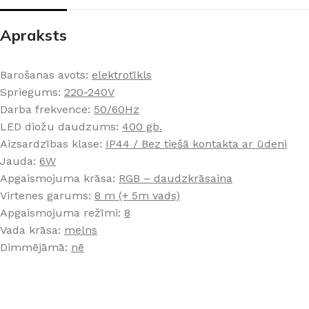
PALĪGINSTRUMENTI
Gumijas krāsa
Sīkāk
Sīkāk
Apraksts
Lāpstiņas
Mikrocements
J
Otas
SPC Sienas pane
Barošanas avots:
elektrotīkls
Rullīši
Spriegums:
220-240V
Darba frekvence:
50/60Hz
LED diožu daudzums:
400 gb.
Aizsardzības klase:
IP44 / Bez tiešā kontakta ar ūdeni
Jauda:
6W
Apgaismojuma krāsa:
RGB – daudzkrāsaina
Virtenes garums:
8 m (+ 5m vads)
Apgaismojuma režīmi:
8
Vada krāsa:
melns
Dimmējāmā:
n
ē