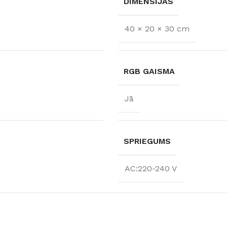
DIMENSIJAS
40 × 20 × 30 cm
RGB GAISMA
Jā
SPRIEGUMS
FLĪZES
AC:220-240 V
t
Flīzes
etumi
Dekoratīvās
 fasādem un mitrām
Fasādei
Skatīt
Grīdām un sienām