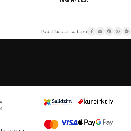
DIMENSIJAS
× 55 cm
15,2 × 8,1 × 10 cm
Padalīties ar šo lapu:
AIZSARDZĪBAS KLASE
IP20
GAISMAS TEMPERATŪRA
3000 K (silti balta)
a
i
atgriezšana