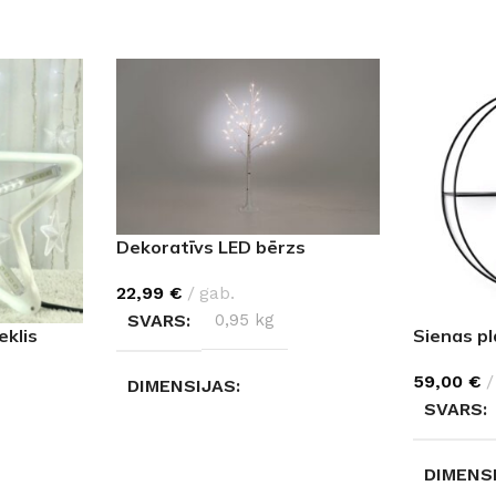
Dekoratīvs LED bērzs
22,99
€
gab.
SVARS
0,95 kg
klis
Sienas p
59,00
€
DIMENSIJAS
SVARS
20 × 20 × 90 cm
DIMENS