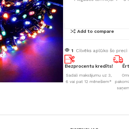
Add to compare
1
Cilvēks aplūko šo preci
Bezprocentu kredīts!
Ēr
Sadali maksājumu uz 3,
Omn
6 vai pat 12 mēnešiem*
pakomāt
saņem