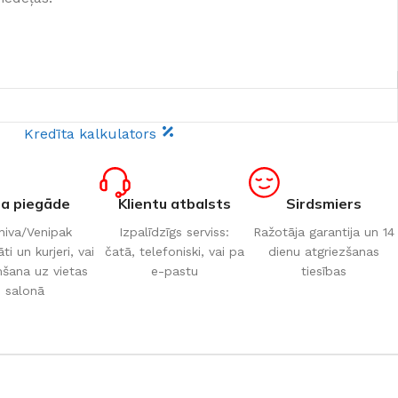
Kredīta kalkulators
ta piegāde
Klientu atbalsts
Sirdsmiers
iva/Venipak
Izpalīdzīgs serviss:
Ražotāja garantija un 14
i un kurjeri, vai
čatā, telefoniski, vai pa
dienu atgriezšanas
šana uz vietas
e-pastu
tiesības
salonā