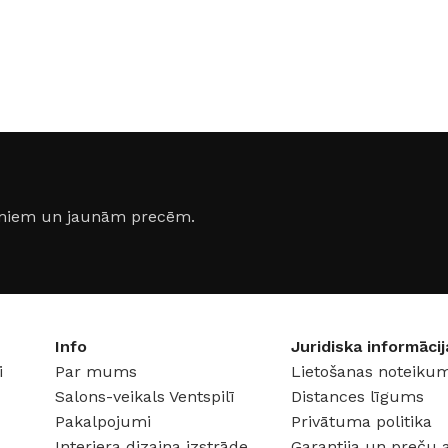
GAISMAS TEMPERATŪRA
55 × 12 
3000 K (silti balta)
JAUDA
3,6 W
ASE
SPRIEGUMS
AC:230 V
jumiem un jaunām precēm.
ATŪRA
6500 K
Info
Juridiska informācij
i
Par mums
Lietošanas noteikum
Salons-veikals Ventspilī
Distances līgums
40 V
Pakalpojumi
Privātuma politika
Interjera dizaina izstrāde
Garantija un preču 