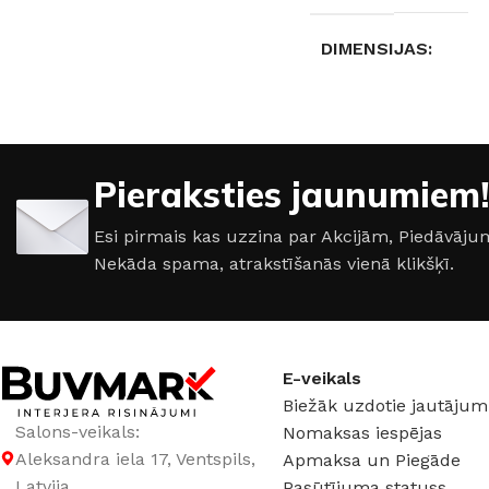
310 × 43 × 54 cm
DIMENSIJAS
55 × 7 × 57 cm
AIZSARDZĪBAS KL
Pieraksties jaunumiem!
IP44
Esi pirmais kas uzzina par Akcijām, Piedāvā
Nekāda spama, atrakstīšanās vienā klikšķī.
GAISMAS TEMPER
3000 K (silti balta)
,
(auksti balta)
E-veikals
Biežāk uzdotie jautājum
Salons-veikals:
Nomaksas iespējas
SPRIEGUMS
AC:2
Aleksandra iela 17, Ventspils,
Apmaksa un Piegāde
Latvija
Pasūtījuma statuss