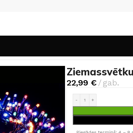
aungada gaismas
Ziemassvētku virtene (6 W, RGB)
Ziemassvētku
22,99
€
gab.
Piegādes termiņš: 4 – 8 