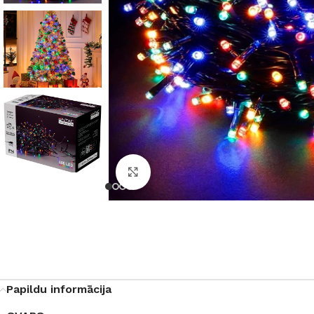
Noklikšķiniet, lai palielinātu
Papildu informācija