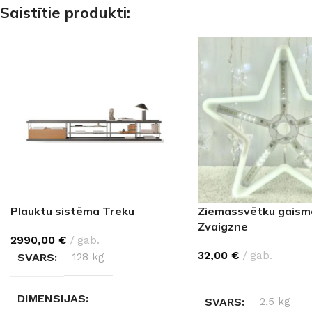
Saistītie produkti:
Plauktu sistēma Treku
Ziemassvētku gaisme
Zvaigzne
2990,00
€
gab.
32,00
€
gab.
SVARS
128 kg
IZVĒLĒTIES OPCIJAS
DIMENSIJAS
SVARS
2,5 kg