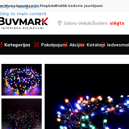
ar Mums
Apmaksa Un Piegāde
Biežāk Uzdotie Jautājumi
Skip to navigation
Skip to main content
Salons-Veikals
Šodien:
slēgts
Kategorijas
Pakalpojumi
Akcijas
Katalogi
Iedvesmai
Sākums
Visas preces
Apgaismojums
Aksesuāri un citi
J