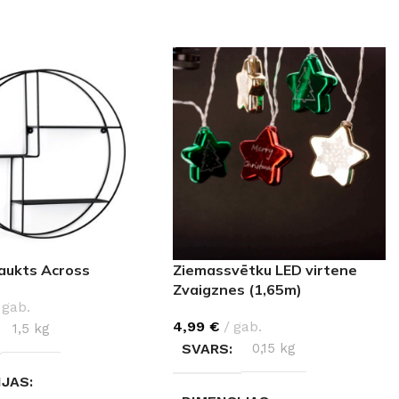
laukts Across
Ziemassvētku LED virtene
Zvaigznes (1,65m)
gab.
4,99
€
gab.
1,5 kg
SVARS
0,15 kg
IJAS