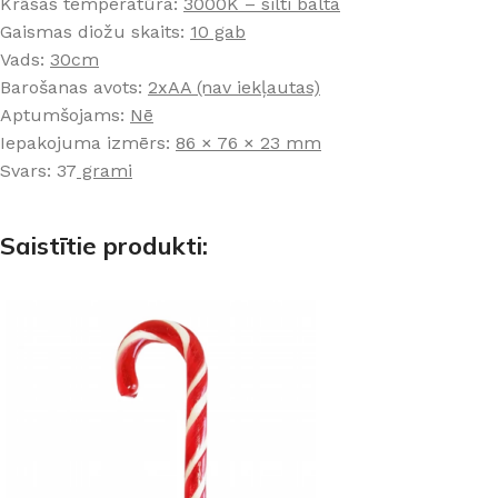
Krāsas temperatūra:
3000K – silti balta
Gaismas diožu skaits:
10 gab
Vads:
30cm
Barošanas avots:
2xAA (nav iekļautas)
Aptumšojams:
Nē
Iepakojuma izmērs:
86 × 76 × 23 mm
Svars: 37
grami
Saistītie produkti: