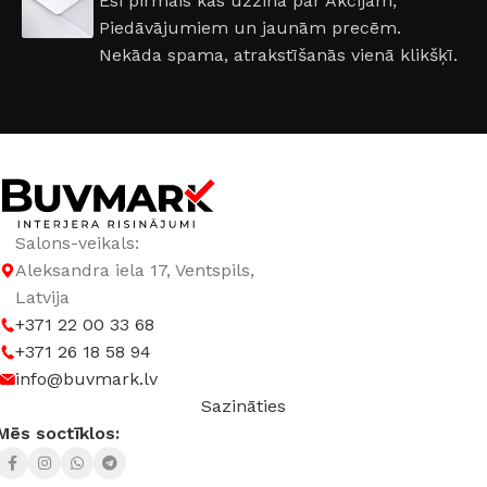
Esi pirmais kas uzzina par Akcijām,
Piedāvājumiem un jaunām precēm.
Nekāda spama, atrakstīšanās vienā klikšķī.
Salons-veikals:
Aleksandra iela 17, Ventspils,
Latvija
+371 22 00 33 68
+371 26 18 58 94
info@buvmark.lv
Sazināties
Mēs soctīklos: