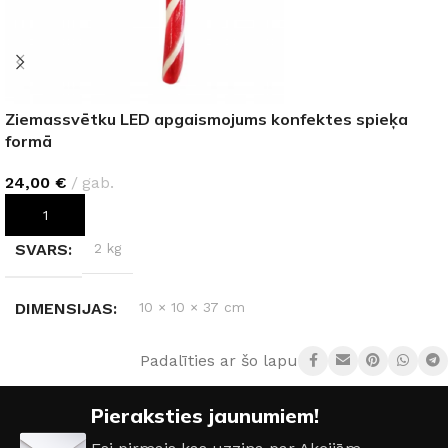
Ziemassvētku LED apgaismojums konfektes spieķa
formā
24,00
€
gab.
PIEVIENOT GROZAM
SVARS
2 kg
DIMENSIJAS
10 × 10 × 37 cm
Padalīties ar šo lapu:
AIZSARDZĪBAS KLASE
IP65
Pieraksties jaunumiem!
GAISMAS TEMPERATŪRA
3000 K (silti balta)