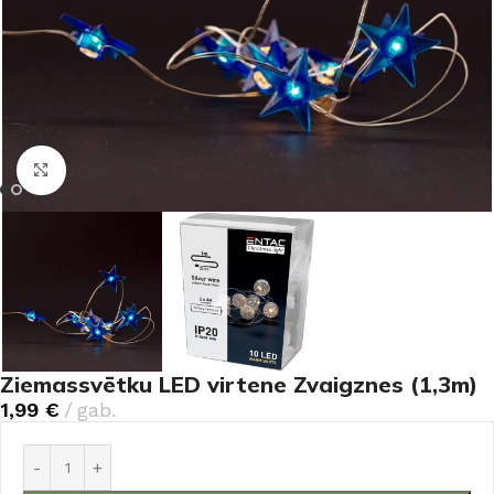
Noklikšķiniet, lai palielinātu
Ziemassvētku LED virtene Zvaigznes (1,3m)
1,99
€
gab.