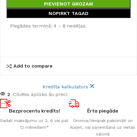
PIEVIENOT GROZAM
NOPIRKT TAGAD
Piegādes termiņš: 4 – 8 nedēļas.
Add to compare
Kredīta kalkulators
2
Cilvēks aplūko šo preci
Bezprocentu kredīts!
Ērta piegāde
Sadali maksājumu uz 3, 6 vai pat
Omniva/Venipak pakomāti un
12 mēnešiem*
kurjeri, vai saņemšana uz vietas
salonā