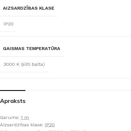
AIZSARDZĪBAS KLASE
IP20
GAISMAS TEMPERATŪRA
3000 K (silti balta)
Apraksts
Garums:
1 m
Aizsardzības klase:
IP20