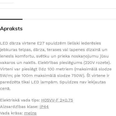
Apraksts
LED dārza virtene E27 spuldzēm lieliski iederēsies
jebkuras telpas, dārza, terases vai lapenes dizainā un
ienesīs komfortu, svētku un prieka noskaņojumu jūsu
vakaros un naktīs. Elektrības pieslēgums (220V rozete).
Virteni var pieslēgt līdz 100 metriem (maksimālā slodze
5W/m; pie 100m maksimālā slodze 750W). Šī virtene ir
paredzēta tikai LED lampām. Spuldzes nav iekļautas
cenā.
Elektriskā vada tips:
H05VV-F 2×0.75
Aizsardzības klase:
IP44
Vada krāsa:
melns