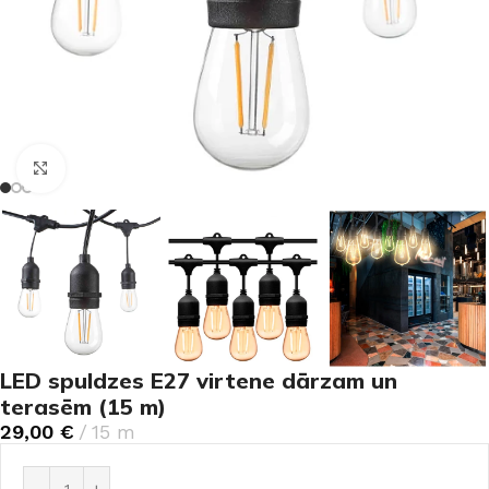
Noklikšķiniet, lai palielinātu
LED spuldzes E27 virtene dārzam un
terasēm (15 m)
29,00
€
15 m