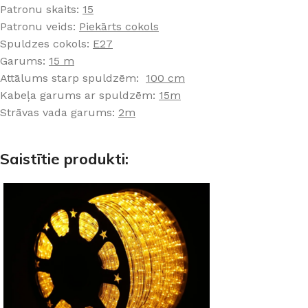
Patronu skaits:
15
Patronu veids:
Piekārts cokols
Spuldzes cokols:
E27
Garums:
15 m
Attālums starp spuldzēm:
100 cm
Kabeļa garums ar spuldzēm:
15m
Strāvas vada garums:
2m
Saistītie produkti: