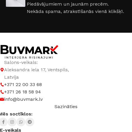
Piedāvājumiem un jaunām precēm.
3000 K (silti balta)
,
4000 K (neitrāli balta)
Nekāda spama, atrakstīšanās vienā klikšķī.
JAUDA
2,8 W
SPRIEGUMS
AC:220-240 V
Salons-veikals:
Aleksandra iela 17, Ventspils,
Latvija
+371 22 00 33 68
+371 26 18 58 94
info@buvmark.lv
Sazināties
Mēs soctīklos:
E-veikals