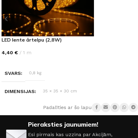
LED lente ārtelpu (2,8W)
4,40
€
1 m
IZVĒLIETIES
SVARS
0,8 kg
DIMENSIJAS
35 × 35 × 30 cm
Padalīties ar šo lapu:
AIZSARDZĪBAS KLASE
IP44
Pieraksties jaunumiem!
GAISMAS TEMPERATŪRA
Esi pirmais kas uzzina par Akcijām,