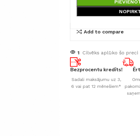
PIEVIENO
NOPIRK
Add to compare
1
Cilvēks aplūko šo preci
Bezprocentu kredīts!
Ēr
Sadali maksājumu uz 3,
Omn
6 vai pat 12 mēnešiem*
pakomāt
saņem