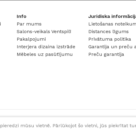
Info
Juridiska informācij
i
Par mums
Lietošanas noteikum
Salons-veikals Ventspilī
Distances līgums
Pakalpojumi
Privātuma politika
Interjera dizaina izstrāde
Garantija un preču 
Mēbeles uz pasūtījumu
Preču garantija
pieredzi mūsu vietnē. Pārlūkojot šo vietni, jūs piekrītat 
ab.)
Noliktavā 15 prece/-es
PIEVIENOT