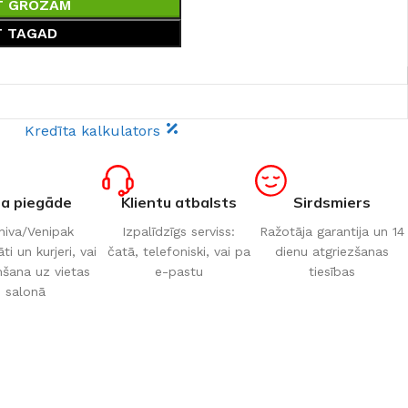
T GROZAM
T TAGAD
Kredīta kalkulators
ta piegāde
Klientu atbalsts
Sirdsmiers
iva/Venipak
Izpalīdzīgs serviss:
Ražotāja garantija un 14
i un kurjeri, vai
čatā, telefoniski, vai pa
dienu atgriezšanas
šana uz vietas
e-pastu
tiesības
salonā