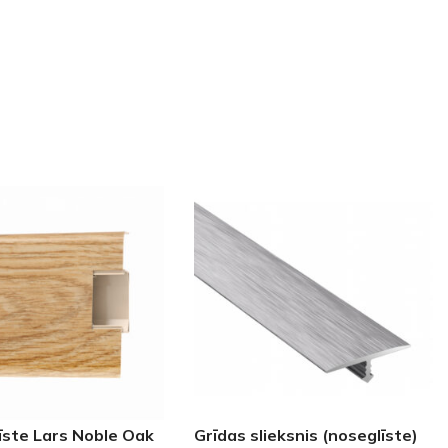
GRĪDĀM
Apakšklāji
Grīdlīstes un aksesuāri
sastādījuši
īste Lars Noble Oak
Grīdas slieksnis (noseglīste)