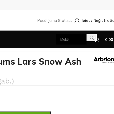
Pasūtījuma Statuss
Ieiet / Reģistrēti
0,00
5
jums Lars Snow Ash
gab.)