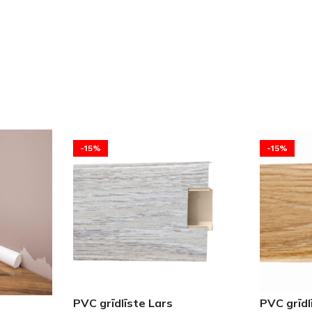
Klinkera
Mozaīkas
AUNUMS!
IESKATIES!
ļi
FLĪŽU KOLEKCIJAS
Aplūkojiet ražotāja kolekcijas, kuras 
profesionāli interjera dizaineri
-15%
-15%
PVC grīdlīste Lars
PVC grīdl