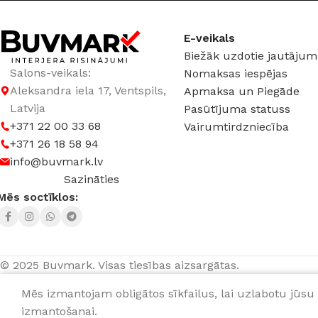
E-veikals
Biežāk uzdotie jautājum
Salons-veikals:
Nomaksas iespējas
Aleksandra iela 17, Ventspils,
Apmaksa un Piegāde
Latvija
Pasūtījuma statuss
+371 22 00 33 68
Vairumtirdzniecība
+371 26 18 58 94
info@buvmark.lv
Sazināties
Mēs soctīklos:
© 2025 Buvmark.
Visas tiesības aizsargātas.
Mēs izmantojam obligātos sīkfailus, lai uzlabotu jūsu 
PVC savienojums Lars Snow Ash 25
1,20
€
paka (2 g
izmantošanai.