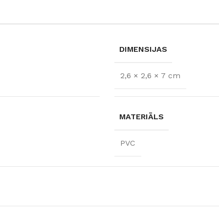
DIMENSIJAS
2,6 × 2,6 × 7 cm
MATERIĀLS
PVC
FLĪZES
t
Flīzes
etumi
Dekoratīvās
 fasādem un mitrām
Fasādei
Skatīt
Grīdām un sienām