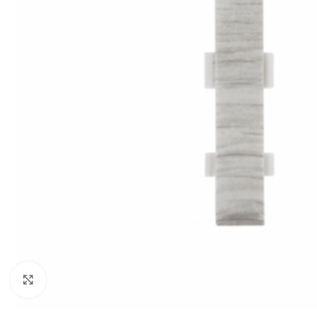
Noklikšķiniet, lai palielinātu