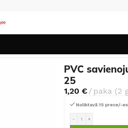
8
00
rīdlīstes un aksesuāri
PVC savienojums Lars Snow Ash 2
PVC savieno
25
1,20
€
paka (2 
Noliktavā 15 prece/-es