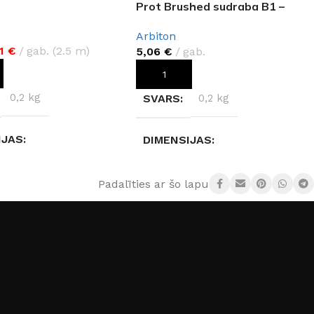
Prot Brushed sudraba B1 –
0,93m
Arbiton
91
€
gab. (2.5 m)
5,06
€
gab.
OT GROZAM
PIEVIENOT GROZAM
0,2 kg
SVARS
0,2 kg
IJAS
DIMENSIJAS
6 × 7 cm
93 × 2,2 × 1,3 cm
Padalīties ar šo lapu:
JS
Arbiton
RAŽOTĀJS
Arbiton
ĀLS
PVC
KRĀSA
Sudrabs