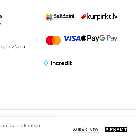
a
i
atgriezšana
turpmākai sīkdatņu
PIEŅEMT
VAIRĀK INFO
 GROZAM