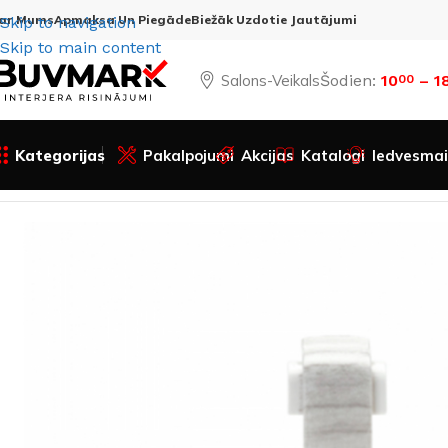
ar Mums
Apmaksa Un Piegāde
Biežāk Uzdotie Jautājumi
Skip to navigation
Skip to main content
Salons-Veikals
Šodien:
10
– 1
00
Kategorijas
Pakalpojumi
Akcijas
Katalogi
Iedvesmai
Sākums
Visas preces
Apdares materiāli
Grīdas segumi
G