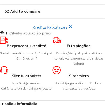
Add to compare
Kredīta kalkulators
1
Cilvēks aplūko šo preci
Bezprocentu kredīts!
Ērta piegāde
Sadali maksājumu uz 3, 6 vai pat
Omniva/Venipak pakomāti un
12 mēnešiem*
kurjeri, vai saņemšana uz vietas
salonā
Klientu atbalsts
Sirdsmiers
Izpalīdzīgs serviss:
Ražotāja garantija un 14 dienu
čatā, telefoniski, vai pa e-pastu
atgriezšanas tiesības
Papildu informācija