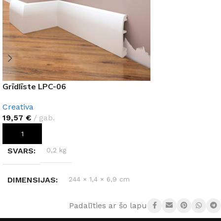
Grīdlīste LPC-06
Creativa
19,57
€
gab.
PIEVIENOT GROZAM
SVARS
0,2 kg
DIMENSIJAS
244 × 1,4 × 6,9 cm
Padalīties ar šo lapu:
MATERIĀLS
Polistirols