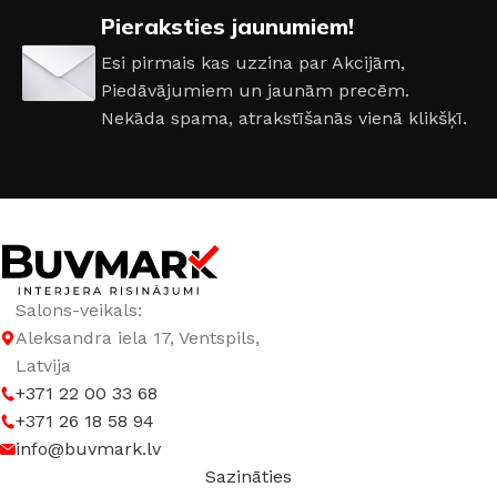
Pieraksties jaunumiem!
RAŽOTĀJS
Creativa
Esi pirmais kas uzzina par Akcijām,
Piedāvājumiem un jaunām precēm.
Nekāda spama, atrakstīšanās vienā klikšķī.
Salons-veikals:
Aleksandra iela 17, Ventspils,
Latvija
+371 22 00 33 68
+371 26 18 58 94
info@buvmark.lv
Sazināties