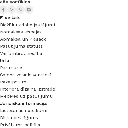
Mēs soctīklos:
E-veikals
Biežāk uzdotie jautājumi
Nomaksas iespējas
Apmaksa un Piegāde
Pasūtījuma statuss
Vairumtirdzniecība
Info
Par mums
Salons-veikals Ventspilī
Pakalpojumi
Interjera dizaina izstrāde
Mēbeles uz pasūtījumu
Juridiska informācija
Lietošanas noteikumi
Distances līgums
Privātuma politika