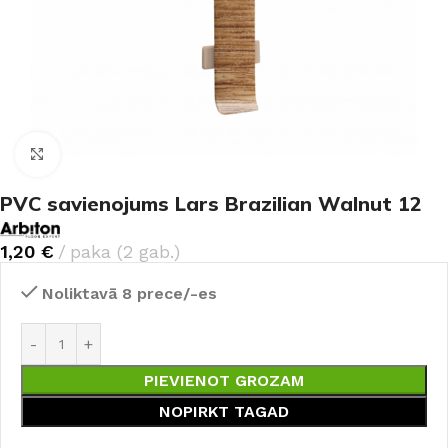
Noklikšķiniet, lai palielinātu
PVC savienojums Lars Brazilian Walnut 12
1,20
€
paka (2 gab.)
Noliktavā 8 prece/-es
PIEVIENOT GROZAM
NOPIRKT TAGAD