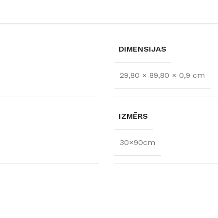
DIMENSIJAS
29,80 × 89,80 × 0,9 cm
IZMĒRS
30×90cm
FLĪZES
t
Flīzes
etumi
Dekoratīvās
 fasādem un mitrām
Fasādei
Skatīt
Grīdām un sienām