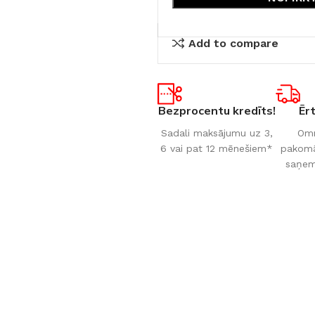
Add to compare
Bezprocentu kredīts!
Ēr
Sadali maksājumu uz 3,
Omn
6 vai pat 12 mēnešiem*
pakomāt
saņem