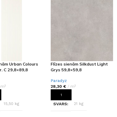
enām Urban Colours
Flīzes sienām Silkdust Light
r. C 29,8×89,8
Grys 59,8×59,8
Paradyz
m²
28,30
€
m²
OT GROZAM
PIEVIENOT GROZAM
15,50 kg
SVARS
21 kg