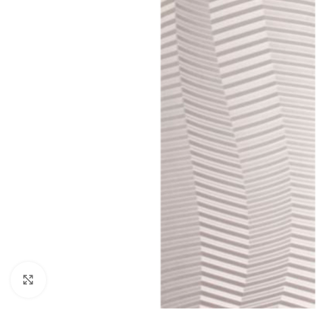
Noklikšķiniet, lai palielinātu