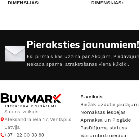
DIMENSIJAS
DIMENSIJAS
14,8 × 89,8 × 1 cm
25 × 75 × 0,9 cm
RAŽOTĀJS
Paradyz
RAŽOTĀJS
Parad
Pieraksties jaunumiem!
IZMĒRS
15×90cm
IZMĒRS
25×75cm
Esi pirmais kas uzzina par Akcijām, Piedāvā
Nekāda spama, atrakstīšanās vienā klikšķī.
KOLEKCIJA
Iceland
KOLEKCIJA
Free
E-veikals
Biežāk uzdotie jautājum
Salons-veikals:
Nomaksas iespējas
Aleksandra iela 17, Ventspils,
Apmaksa un Piegāde
Latvija
Pasūtījuma statuss
+371 22 00 33 68
Vairumtirdzniecība