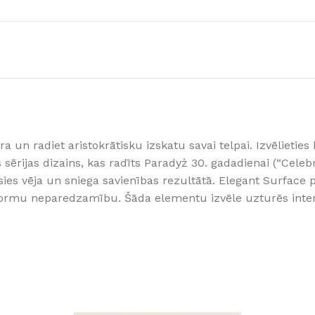
Klinkera
Mozaīkas
AUNUMS!
IESKATIES!
ļi
FLĪŽU KOLEKCIJAS
Aplūkojiet ražotāja kolekcijas, kuras 
profesionāli interjera dizaineri
ra un radiet aristokrātisku izskatu savai telpai. Izvēlieti
ērijas dizains, kas radīts Paradyż 30. gadadienai (“Celebr
ies vēja un sniega savienības rezultātā. Elegant Surface p
formu neparedzamību. Šāda elementu izvēle uzturēs interj