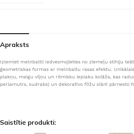
PALĪGINSTRUMENTI
Gumijas krāsa
Sīkāk
Sīkāk
Lāpstiņas
Mikrocements
J
Otas
SPC Sienas pane
Rullīši
Apraksts
Izlemiet melnbalti! Iedvesmojieties no ziemeļu stihiju teāt
ģeometriskas formas ar melnbaltu rasas efektu. Unikālais s
plakņu, maigu viļņu un ritmisku ieplaku kolāža, kas radus
perlamutrs, sudrabs) un dekoratīvo flīžu slānī pārnesto 
Saistītie produkti: