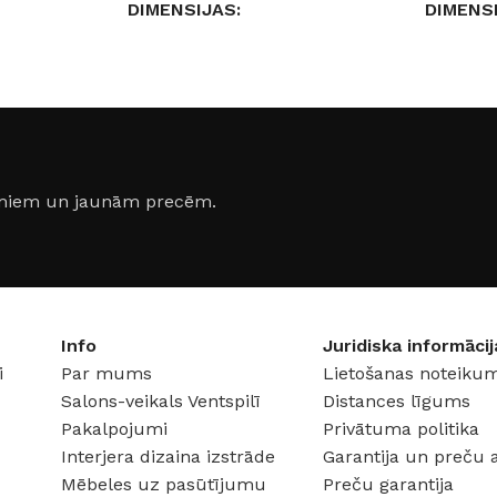
DIMENSIJAS
DIMENS
59,80 × 59,80 × 0,9 cm
29,80 × 
yz
RAŽOTĀJS
Paradyz
RAŽOTĀ
IZMĒRS
60×60cm
IZMĒRS
jumiem un jaunām precēm.
dom
KOLEKCIJA
KOLEKC
Elegant Surface
Urban C
Info
Juridiska informācij
i
Par mums
Lietošanas noteikum
Salons-veikals Ventspilī
Distances līgums
Pakalpojumi
Privātuma politika
Interjera dizaina izstrāde
Garantija un preču 
Mēbeles uz pasūtījumu
Preču garantija