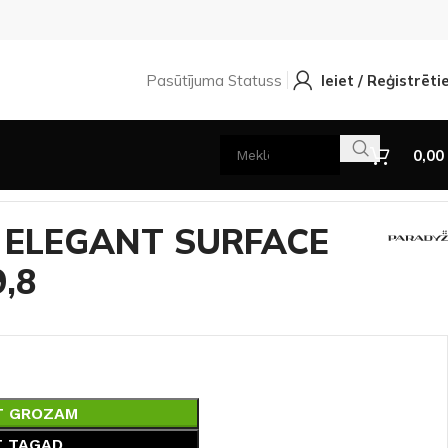
Pasūtījuma Statuss
Ieiet / Reģistrēti
0,00
er 29,8×89,8
ām ELEGANT SURFACE
9,8
T GROZAM
T TAGAD