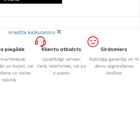
Kredīta kalkulators
ta piegāde
Klientu atbalsts
Sirdsmiers
iva/Venipak
Izpalīdzīgs serviss:
Ražotāja garantija un 14
i un kurjeri, vai
čatā, telefoniski, vai pa
dienu atgriezšanas
šana uz vietas
e-pastu
tiesības
salonā