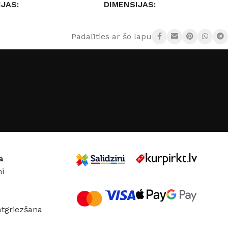
IJAS
DIMENSIJAS
89,80 × 0,9 cm
59,8 × 59,8 × 0,9 cm
Padalīties ar šo lapu:
JS
Paradyz
RAŽOTĀJS
Paradyz
30×90cm
IZMĒRS
60×60cm
IJA
KOLEKCIJA
Silkdust
olours
a
i
atgriezšana