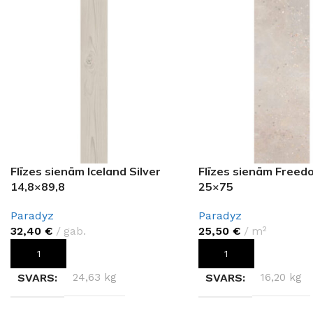
Flīzes sienām Iceland Silver
Flīzes sienām Freed
14,8×89,8
25×75
Paradyz
Paradyz
32,40
€
gab.
25,50
€
m²
PIEVIENOT GROZAM
PIEVIENOT GROZAM
SVARS
24,63 kg
SVARS
16,20 kg