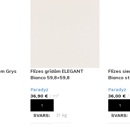
om Grys
Flīzes grīdām ELEGANT
Flīzes si
Bianco 59,8×59,8
Bianco st
Paradyz
Paradyz
36,90
€
m²
36,00
€
PIEVIENOT GROZAM
PIEVIEN
SVARS
21 kg
SVARS