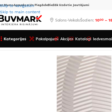
ar Mums
Apmaksa Un Piegāde
Biežāk Uzdotie Jautājumi
Skip to navigation
Skip to main content
Salons-Veikals
Šodien:
10
– 1
00
Kategorijas
Pakalpojumi
Akcijas
Katalogi
Iedvesmai
Sākums
Visas preces
Apdares materiāli
Flīzes
Grīdām u