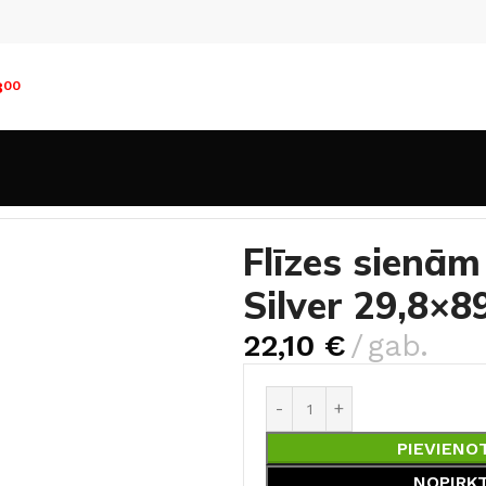
8
00
n sienām
30×90cm
Flīzes sienām ELEGANT SURFACE Silv
Flīzes sien
Silver 29,8×8
22,10
€
gab.
PIEVIENO
NOPIRK