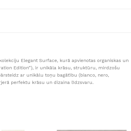
GRĪDĀM
Apakšklāji
Grīdlīstes un aksesuāri
sastādījuši
es kolekciju Elegant Surface, kurā apvienotas organiskas un
ation Edition”), ir unikāla krāsu, struktūru, mirdzošu
ārsteidz ar unikālu toņu bagātību (bianco, nero,
erā perfektu krāsu un dizaina līdzsvaru.